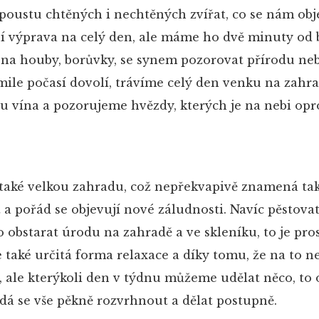
 spoustu chtěných i nechtěných zvířat, co se nám obj
ení výprava na celý den, ale máme ho dvě minuty od 
 na houby, borůvky, se synem pozorovat přírodu neb
kmile počasí dovolí, trávíme celý den venku na zahra
 vína a pozorujeme hvězdy, kterých je na nebi opr
také velkou zahradu, což nepřekvapivě znamená ta
t a pořád se objevují nové záludnosti. Navíc pěstov
 obstarat úrodu na zahradě a ve skleníku, to je pro
le také určitá forma relaxace a díky tomu, že na to
, ale kterýkoli den v týdnu můžeme udělat něco, to
 dá se vše pěkně rozvrhnout a dělat postupně.