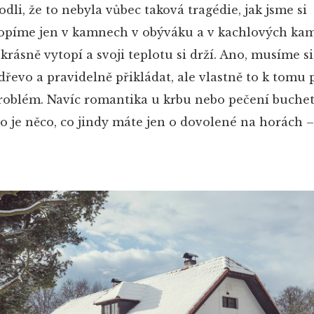
dli, že to nebyla vůbec taková tragédie, jak jsme si
topíme jen v kamnech v obýváku a v kachlových ka
krásně vytopí a svoji teplotu si drží. Ano, musíme s
řevo a pravidelně přikládat, ale vlastně to k tomu p
problém. Navíc romantika u krbu nebo pečení buchet
 je něco, co jindy máte jen o dovolené na horách –