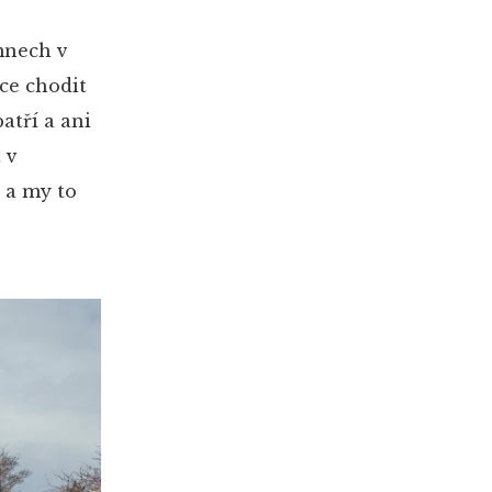
mnech v
ice chodit
atří a ani
 v
 a my to