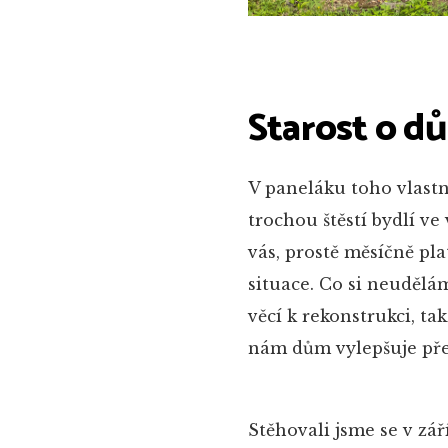
Starost o d
V paneláku toho vlastn
trochou štěstí bydlí v
vás, prostě měsíčně plat
situace. Co si neudělá
věcí k rekonstrukci, t
nám dům vylepšuje před
Stěhovali jsme se v zář