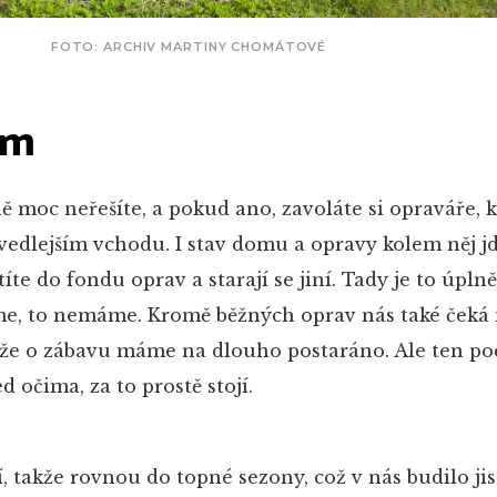
FOTO: ARCHIV MARTINY CHOMÁTOVÉ
ům
ě moc neřešíte, a pokud ano, zavoláte si opraváře, k
e vedlejším vchodu. I stav domu a opravy kolem něj
íte do fondu oprav a starají se jiní. Tady je to úplně
me, to nemáme. Kromě běžných oprav nás také čeká 
akže o zábavu máme na dlouho postaráno. Ale ten poci
 očima, za to prostě stojí.
í, takže rovnou do topné sezony, což v nás budilo jis