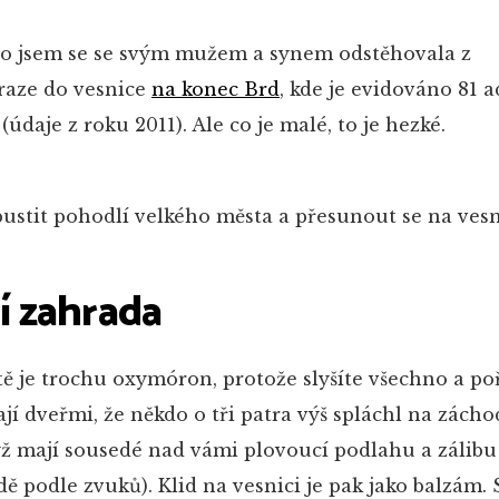
, co jsem se se svým mužem a synem odstěhovala z
raze do vesnice
na konec Brd
, kde je evidováno 81 a
 (údaje z roku 2011). Ale co je malé, to je hezké.
stit pohodlí velkého města a přesunout se na vesn
ní zahrada
ě je trochu oxymóron, protože slyšíte všechno a poř
kají dveřmi, že někdo o tři patra výš spláchl na zácho
yž mají sousedé nad vámi plovoucí podlahu a zálibu
ě podle zvuků). Klid na vesnici je pak jako balzám. 