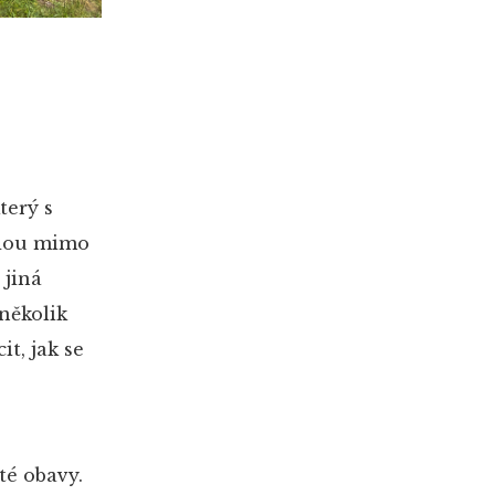
terý s
 jdou mimo
 jiná
několik
t, jak se
té obavy.