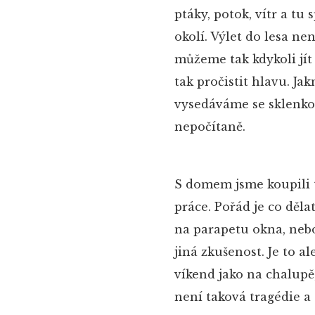
ptáky, potok, vítr a tu
okolí. Výlet do lesa n
můžeme tak kdykoli jít
tak pročistit hlavu. Ja
vysedáváme se sklenkou
nepočítaně.
S domem jsme koupili 
práce. Pořád je co děla
na parapetu okna, nebo
jiná zkušenost. Je to a
víkend jako na chalupě
není taková tragédie a