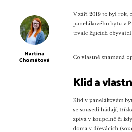
V září 2019 to byl rok
panelákového bytu v P
trvale žijících obyvatel
Martina
Co vlastně znamená opu
Chomátová
Klid a vlast
Klid v panelákovém byt
se sousedi hádají, třís
zpívá v koupelně či kd
doma v dřevácích (soud