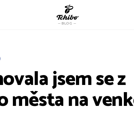
BLOG
ovala jsem se z
o města na venk