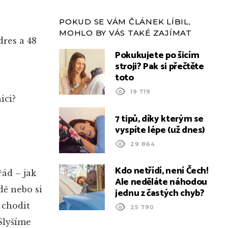
POKUD SE VÁM ČLÁNEK LÍBIL,
MOHLO BY VÁS TAKÉ ZAJÍMAT
dres a 48
Pokukujete po šicím
stroji? Pak si přečtěte
toto
19 719
ici?
7 tipů, díky kterým se
vyspíte lépe (už dnes)
29 864
Kdo netřídí, není Čech!
ád – jak
Ale neděláte náhodou
dě nebo si
jednu z častých chyb?
 chodit
25 790
Slyšíme