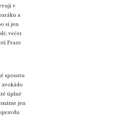
evují v
baráku a
o si jen
dě, večer
oti Praze
ké spoustu
at avokádo
stě úplně
 nemáme jen
 opravdu