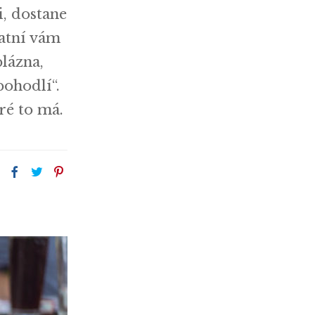
i, dostane
tatní vám
blázna,
ohodlí“.
ré to má.
: