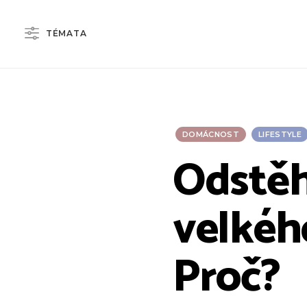
TÉMATA
DOMÁCNOST
LIFESTYLE
Odstěh
velkéh
Proč?