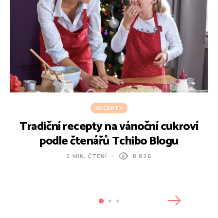
RECEPTY
Tradiční recepty na vánoční cukroví
5
podle čtenářů Tchibo Blogu
2 MIN. ČTENÍ
8 826