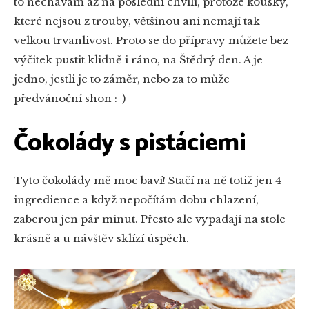
to nechávám až na poslední chvíli, protože kousky,
které nejsou z trouby, většinou ani nemají tak
velkou trvanlivost. Proto se do přípravy můžete bez
výčitek pustit klidně i ráno, na Štědrý den. A je
jedno, jestli je to záměr, nebo za to může
předvánoční shon :-)
Čokolády s pistáciemi
Tyto čokolády mě moc baví! Stačí na ně totiž jen 4
ingredience a když nepočítám dobu chlazení,
zaberou jen pár minut. Přesto ale vypadají na stole
krásně a u návštěv sklízí úspěch.