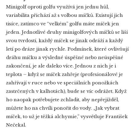
Minigolf oproti golfu využívá jen jednu hůl,
variabilita přichází až s volbou míčků. Existují jich
tisíce, zatímco ve “velkém” golfu máte míček jen
jeden. Jednotlivé druhy minigolfových míčků se liší
svou tvrdostí, každý míček se jinak odráží a každý
letí po dráze jinak rychle. Podmínek, které ovlivňují
dráhu míčku a výsledné úspěšné nebo neúspěšné
zakončení, je ale daleko více. Jednou z nich je i
teplota – když se míček zahřeje (profesionálové je
zahřívají v ruce nebo ve speciálních ponožkách
zastrčených v kalhotách), bude se víc odrážet. Když
ho naopak potřebujete zchladit, aby nepřejížděl,
můžete ho na chvíli ponořit do vody. „Jak vybrat
míček, to už je těžká alchymie,” vysvětluje František
Nečekal.