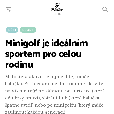
VYHLEDÁVÁNÍ
BLOG
DĚTI
SPORT
Minigolf je ideálním
sportem pro celou
rodinu
Málokterá aktivita zaujme dítě, rodiče i
babičku. Při hledání ideální rodinné aktivity
na víkend můžete sáhnout po turistice (která
děti brzy omrzí), sbírání hub (které babička
špatně uvidí) nebo po minigolfu (který může
zaujmout každou generaci).