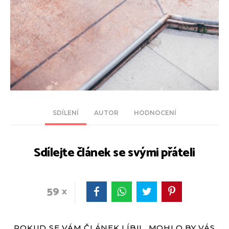
SDÍLENÍ
AUTOR
HODNOCENÍ
Sdílejte článek se svými přáteli
59
POKUD SE VÁM ČLÁNEK LÍBIL, MOHLO BY VÁS