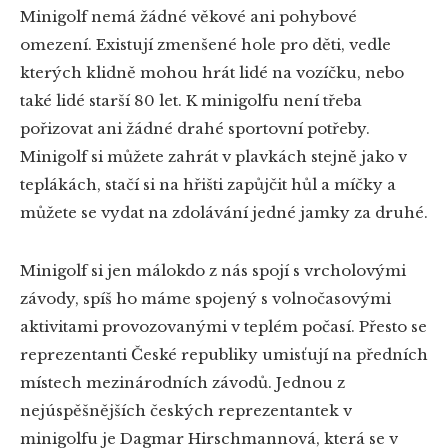
Minigolf nemá žádné věkové ani pohybové
omezení. Existují zmenšené hole pro děti, vedle
kterých klidně mohou hrát lidé na vozíčku, nebo
také lidé starší 80 let. K minigolfu není třeba
pořizovat ani žádné drahé sportovní potřeby.
Minigolf si můžete zahrát v plavkách stejně jako v
teplákách, stačí si na hřišti zapůjčit hůl a míčky a
můžete se vydat na zdolávání jedné jamky za druhé.
Minigolf si jen málokdo z nás spojí s vrcholovými
závody, spíš ho máme spojený s volnočasovými
aktivitami provozovanými v teplém počasí. Přesto se
reprezentanti České republiky umisťují na předních
místech mezinárodních závodů. Jednou z
nejúspěšnějších českých reprezentantek v
minigolfu je Dagmar Hirschmannová, která se v