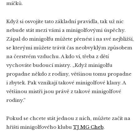
míčků.
Když si osvojíte tato základní pravidla, tak už nic
nebude stát mezi vámi a minigolfovými úspěchy.
Zápal do minigolfu můžete přenést i na své nejbližší,
se kterými můžete trávit čas neobvyklým způsobem
na čerstvém vzduchu. A kdo ví, třeba z dětí
vychováte budoucí mistry. „Když minigolfu
propadne někdo z rodiny, většinou tomu propadne
i zbytek. Pak vznikají takové minigolfové klany. A
většinou mistři jsou právě z takové minigolfové
rodiny.”
Pokud se chcete stát jednou z nich, můžete začít na
hřišti minigolfového klubu
TJ MG Cheb
.