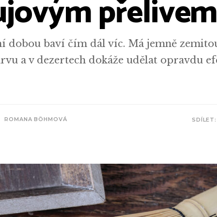
jovým přelive
 dobou baví čím dál víc. Má jemně zemitou
rvu a v dezertech dokáže udělat opravdu ef
ROMANA BÖHMOVÁ
SDÍLET