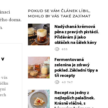
POKUD SE VÁM ČLÁNEK LÍBIL,
inaci
MOHLO BY VÁS TAKÉ ZAJÍMAT
dkého doma.
Nadýchaná krémová
m.
pěna z pravých pistácií.
Přidávám ji jako
obláček na šálek kávy
655
 v
Fermentovaná
zelenina je zdravý
poklad. Základní tipy a
tři recepty
 vás
40 747
bídku
nyní
Recept na jedny z
ech
nejlepších palačinek.
Krásně vláčné, s