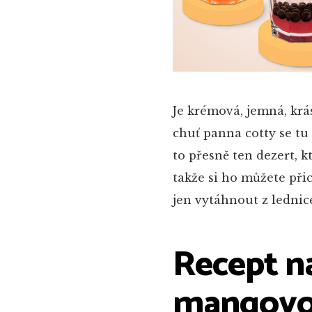
Je krémová, jemná, krá
chuť panna cotty se tu
to přesně ten dezert, kt
takže si ho můžete při
jen vytáhnout z lednic
Recept n
mangovo