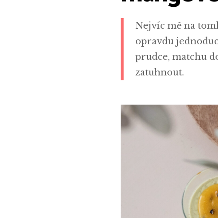
Nejvíc mě na tomhl
opravdu jednoduchá
prudce, matchu do
zatuhnout.