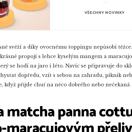
VŠECHNY NOVINKY
sně svěží a díky ovocnému toppingu nepůsobí těžce.
 krásně propojí s lehce kyselým mangem a maracujou
erý se hodí na jaro i léto. Navíc se připravuje do skl
chystat dopředu, vzít s sebou na zahradu, piknik ne
e, když přijde chuť na něco dobrého nebo nečekaná 
a matcha panna cottu
-maracujovým přeli