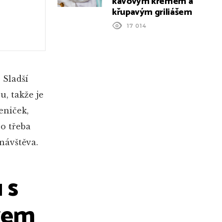
kávovým krémem a
křupavým griliášem
17 014
 Sladší
, takže je
eniček,
bo třeba
návštěva.
 s
vem