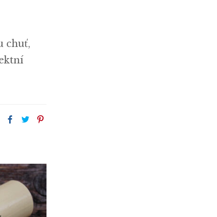
m
 chuť,
ektní
: