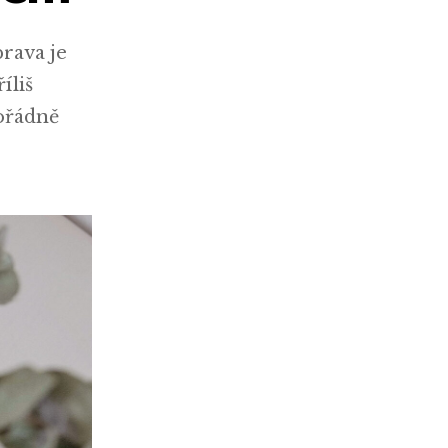
prava je
íliš
pořádně