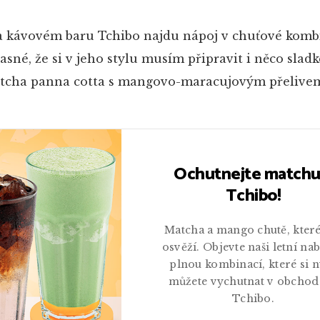
 na kávovém baru Tchibo najdu nápoj v chuťové komb
asné, že si v jeho stylu musím připravit i něco sla
atcha panna cotta s mangovo-maracujovým přelive
Ochutnejte matchu
Tchibo!
Matcha a mango chutě, které
osvěží. Objevte naši letní na
plnou kombinací, které si 
můžete vychutnat v obchod
Tchibo.