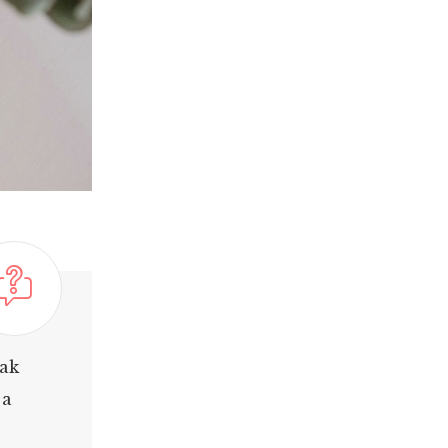
jak
 a