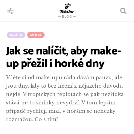
VYHLEDÁVÁNÍ
BLOG
KRÁSA
MÓDA
Jak se nalíčit, aby make-
up přežil i horké dny
V létě si od make-upu ráda dávám pauzu, ale
jsou dny, kdy to bez líčení z nějakého důvodu
nejde. V tropických teplotách se pak nezřídka
stává, že to šminky nevydrží. V tom lepším
případě rychleji mizí, v horším se nehezky
rozmažou. Co s tím?