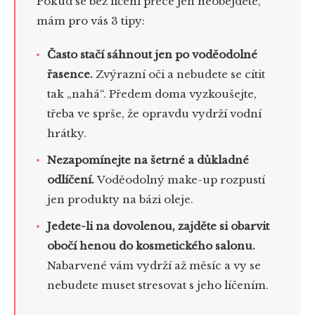
Pokud se bez líčení přece jen neobejdete,
mám pro vás 3 tipy:
Často stačí sáhnout jen po voděodolné
řasence.
Zvýrazní oči a nebudete se cítit
tak „nahá“. Předem doma vyzkoušejte,
třeba ve sprše, že opravdu vydrží vodní
hrátky.
Nezapomínejte na šetrné a důkladné
odlíčení.
Voděodolný make-up rozpustí
jen produkty na bázi oleje.
Jedete-li na dovolenou, zajděte si obarvit
obočí henou do kosmetického salonu.
Nabarvené vám vydrží až měsíc a vy se
nebudete muset stresovat s jeho líčením.