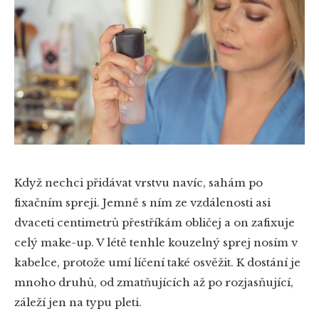
Když nechci přidávat vrstvu navíc, sahám po
fixačním spreji. Jemně s ním ze vzdálenosti asi
dvaceti centimetrů přestříkám obličej a on zafixuje
celý make-up. V létě tenhle kouzelný sprej nosím v
kabelce, protože umí líčení také osvěžit. K dostání je
mnoho druhů, od zmatňujících až po rozjasňující,
záleží jen na typu pleti.