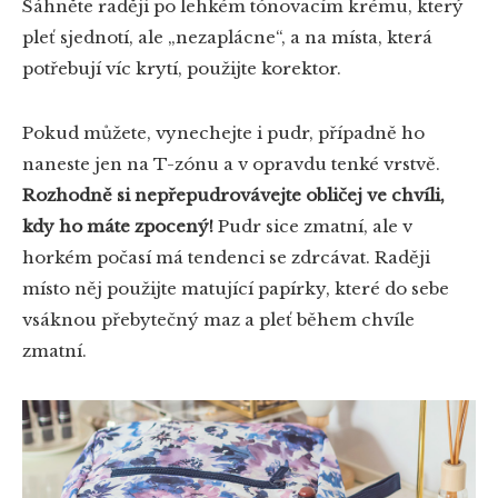
Sáhněte raději po lehkém tónovacím krému, který
pleť sjednotí, ale „nezaplácne“, a na místa, která
potřebují víc krytí, použijte korektor.
Pokud můžete, vynechejte i pudr, případně ho
naneste jen na T-zónu a v opravdu tenké vrstvě.
Rozhodně si nepřepudrovávejte obličej ve chvíli,
kdy ho máte zpocený!
Pudr sice zmatní, ale v
horkém počasí má tendenci se zdrcávat. Raději
místo něj použijte matující papírky, které do sebe
vsáknou přebytečný maz a pleť během chvíle
zmatní.