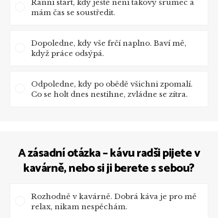
Ranní start, kdy ještě není takový šrumec a
mám čas se soustředit.
Dopoledne, kdy vše frčí naplno. Baví mě,
když práce odsýpá.
Odpoledne, kdy po obědě všichni zpomalí.
Co se holt dnes nestihne, zvládne se zítra.
A zásadní otázka – kávu radši pijete v
kavárně, nebo si ji berete s sebou?
Rozhodně v kavárně. Dobrá káva je pro mě
relax, nikam nespěchám.