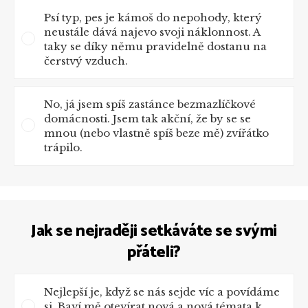
Psí typ, pes je kámoš do nepohody, který
neustále dává najevo svoji náklonnost. A
taky se díky němu pravidelně dostanu na
čerstvý vzduch.
No, já jsem spíš zastánce bezmazlíčkové
domácnosti. Jsem tak akční, že by se se
mnou (nebo vlastně spíš beze mě) zvířátko
trápilo.
Jak se nejraději setkáváte se svými
přáteli?
Nejlepší je, když se nás sejde víc a povídáme
si. Baví mě otevírat nová a nová témata k