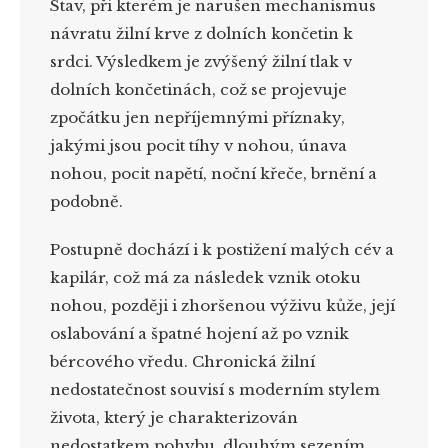
Stav, při kterém je narušen mechanismus
návratu žilní krve z dolních končetin k
srdci. Výsledkem je zvýšený žilní tlak v
dolních končetinách, což se projevuje
zpočátku jen nepříjemnými příznaky,
jakými jsou pocit tíhy v nohou, únava
nohou, pocit napětí, noční křeče, brnění a
podobně.
Postupně dochází i k postižení malých cév a
kapilár, což má za následek vznik otoku
nohou, později i zhoršenou výživu kůže, její
oslabování a špatné hojení až po vznik
bércového vředu. Chronická žilní
nedostatečnost souvisí s moderním stylem
života, který je charakterizován
nedostatkem pohybu, dlouhým sezením