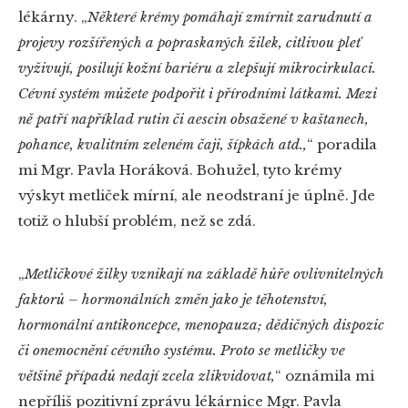
lékárny.
„
Některé krémy pomáhají zmírnit zarudnutí a
projevy rozšířených a popraskaných žilek, citlivou pleť
vyživují, posilují kožní bariéru a zlepšují mikrocirkulaci.
Cévní systém můžete podpořit i přírodními látkami. Mezi
ně patří například rutin či aescin obsažené v kaštanech,
pohance, kvalitním zeleném čaji, šípkách atd.,
“
poradila
mi Mgr. Pavla Horáková. Bohužel, tyto krémy
výskyt metliček mírní, ale neodstraní je úplně. Jde
totiž o hlubší problém, než se zdá.
„
Metličkové žilky vznikají na základě hůře ovlivnitelných
faktorů – hormonálních změn jako je těhotenství,
hormonální antikoncepce, menopauza; dědičných dispozic
či onemocnění cévního systému. Proto se metličky ve
většině případů nedají zcela zlikvidovat,
“
oznámila mi
nepříliš pozitivní zprávu lékárnice Mgr. Pavla