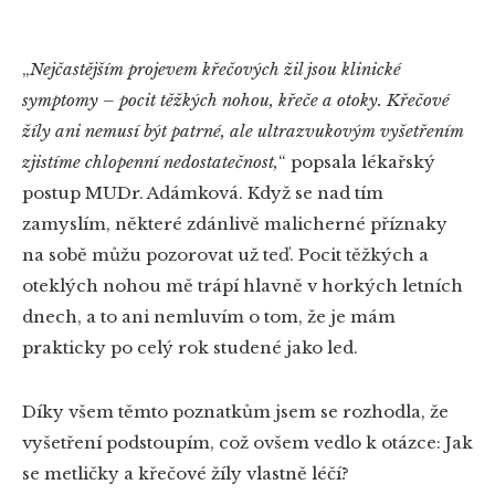
„
Nejčastějším projevem křečových žil jsou klinické
symptomy – pocit těžkých nohou, křeče a otoky. Křečové
žíly ani nemusí být patrné, ale ultrazvukovým vyšetřením
zjistíme chlopenní nedostatečnost,
“
popsala lékařský
postup MUDr. Adámková. Když se nad tím
zamyslím, některé zdánlivě malicherné příznaky
na sobě můžu pozorovat už teď. Pocit těžkých a
oteklých nohou mě trápí hlavně v horkých letních
dnech, a to ani nemluvím o tom, že je mám
prakticky po celý rok studené jako led.
Díky všem těmto poznatkům jsem se rozhodla, že
vyšetření podstoupím, což ovšem vedlo k otázce: Jak
se metličky a křečové žíly vlastně léčí?