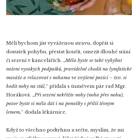
Měli bychom jíst vyváženou stravu, dopřát si
dostatek pohybu, přestat kouřit, omezit dlouhé stání
či sezení v kancelářích.
„
Měla byste se také vyhýbat
nošení vysokých podpatků, pravidelně chodit na lymfatické
masáže a relaxovat s nohama ve zvýšené pozici – tzv. si
hodit nohy na stůl,
“
přidala s úsměvem pár rad Mgr.
Horáková.
„
Při sezení nekřižte nohy (noha přes nohu),
pozor byste si měla dát i na ponožky s příliš těsným
lemem,
“
dodala lékárnice.
Když to všechno podtrhnu a sečtu, myslím, že mi