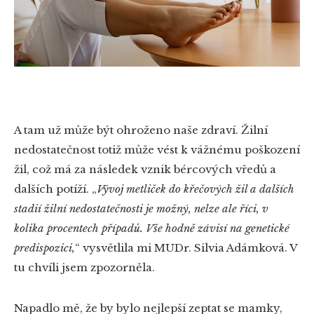
A tam už může být ohroženo naše zdraví. Žilní
nedostatečnost totiž může vést k vážnému poškození
žil, což má za následek vznik bércových vředů a
dalších potíží.
„
Vývoj metliček do křečových žil a dalších
stadií žilní nedostatečnosti je možný, nelze ale říci, v
kolika procentech případů. Vše hodně závisí na genetické
predispozici,
“
vysvětlila mi MUDr. Silvia Adámková. V
tu chvíli jsem zpozorněla.
Napadlo mě, že by bylo nejlepší zeptat se mamky,