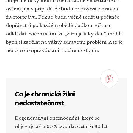
moje metličky nemusí dělat žádné velké starosti –
ovšem jen v případě, že budu dodržovat zdravou
životosprávu. Pokud budu věčně sedět u počítače,
dopřávat si po každém obědě sladkou tečku a
odkládat cvičení s tím, že „zítra je taky den“, mohla
bych si zadělat na vážný zdravotní problém. A to je
něco, o co opravdu ani trochu nestojím.
Co je chronická žilní
nedostatečnost
Degenerativní onemocnění, které se
objevuje až u 90 % populace starší 30 let.