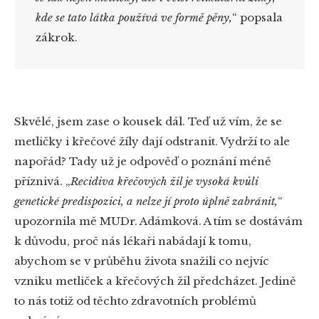
kde se tato látka používá ve formě pěny,
“
popsala
zákrok.
Skvělé, jsem zase o kousek dál. Teď už vím, že se
metličky i křečové žíly dají odstranit. Vydrží to ale
napořád? Tady už je odpověď o poznání méně
příznivá.
„
Recidiva křečových žil je vysoká kvůli
genetické predispozici, a nelze jí proto úplně zabránit,
“
upozornila mě MUDr. Adámková. A tím se dostávám
k důvodu, proč nás lékaři nabádají k tomu,
abychom se v průběhu života snažili co nejvíc
vzniku metliček a křečových žil předcházet. Jedině
to nás totiž od těchto zdravotních problémů