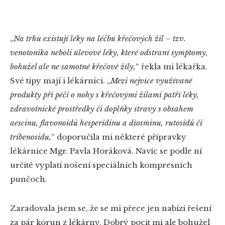
„
Na trhu existují léky na léčbu křečových žil – tzv.
venotonika neboli úlevové léky, které odstraní symptomy,
bohužel ale ne samotné křečové žíly,
“
řekla mi lékařka.
Své tipy mají i lékárníci.
„
Mezi nejvíce využívané
produkty při péči o nohy s křečovými žilami patří léky,
zdravotnické prostředky či doplňky stravy s obsahem
aescinu, flavonoidů hesperidinu a diosminu, rutosidů či
tribenosidu,
“
doporučila mi některé přípravky
lékárnice Mgr. Pavla Horáková. Navíc se podle ní
určitě vyplatí nošení speciálních kompresních
punčoch.
Zaradovala jsem se, že se mi přece jen nabízí řešení
za pár korun z lékárny. Dobrý pocit mi ale bohužel