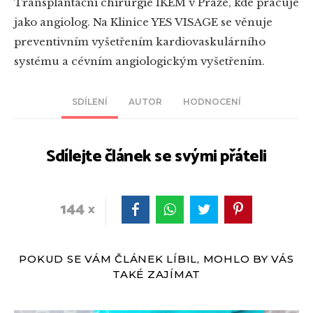
Transplantační chirurgie IKEM v Praze, kde pracuje
jako angiolog. Na Klinice YES VISAGE se věnuje
preventivním vyšetřením kardiovaskulárního
systému a cévním angiologickým vyšetřením.
SDÍLENÍ
AUTOR
HODNOCENÍ
Sdílejte článek se svými přáteli
144
POKUD SE VÁM ČLÁNEK LÍBIL, MOHLO BY VÁS
TAKÉ ZAJÍMAT