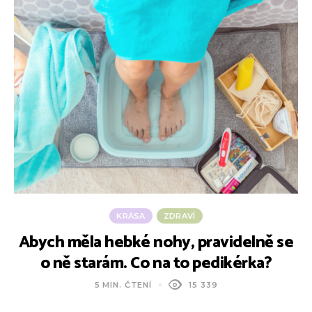
KRÁSA
ZDRAVÍ
Abych měla hebké nohy, pravidelně se
o ně starám. Co na to pedikérka?
5 MIN. ČTENÍ
15 339