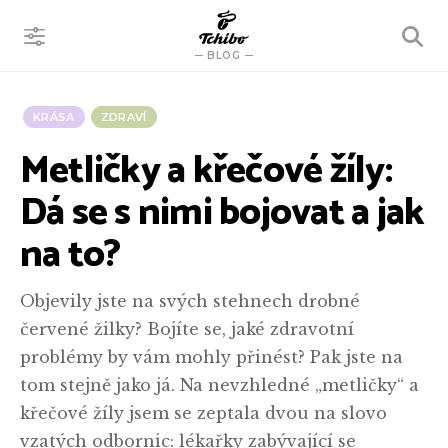
VYHLEDÁVÁNÍ
BLOG
KRÁSA
ZDRAVÍ
Metličky a křečové žíly:
Dá se s nimi bojovat a jak
na to?
Objevily jste na svých stehnech drobné
červené žilky? Bojíte se, jaké zdravotní
problémy by vám mohly přinést? Pak jste na
tom stejně jako já. Na nevzhledné „metličky“ a
křečové žíly jsem se zeptala dvou na slovo
vzatých odbornic: lékařky zabývající se