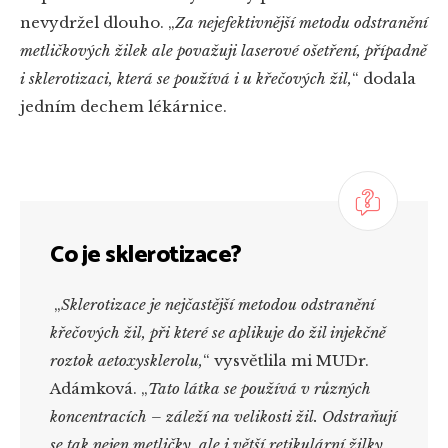
nevydržel dlouho. „
Za nejefektivnější metodu odstranění
metličkových žilek ale považuji laserové ošetření, případně
i sklerotizaci, která se používá i u křečových žil,
“
dodala
jedním dechem lékárnice.
Co je sklerotizace?
„
Sklerotizace je nejčastější metodou odstranění
křečových žil, při které se aplikuje do žil injekčně
roztok aetoxysklerolu,
“
vysvětlila mi MUDr.
Adámková. „
Tato látka se používá v různých
koncentracích – záleží na velikosti žil. Odstraňují
se tak nejen metličky, ale i větší retikulární žilky,