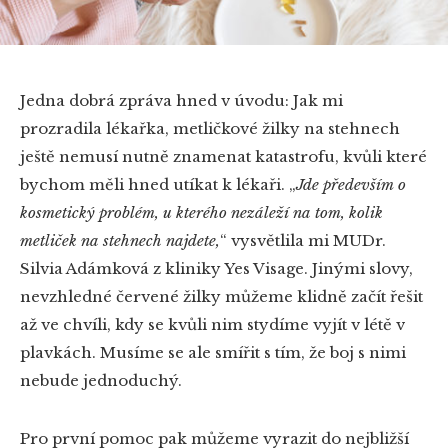
Jedna dobrá zpráva hned v úvodu: Jak mi
prozradila lékařka, metličkové žilky na stehnech
ještě nemusí nutně znamenat katastrofu, kvůli které
bychom měli hned utíkat k lékaři.
„
Jde především o
kosmetický problém, u kterého nezáleží na tom, kolik
metliček na stehnech najdete,
“
vysvětlila mi MUDr.
Silvia Adámková z kliniky Yes Visage. Jinými slovy,
nevzhledné červené žilky můžeme klidně začít řešit
až ve chvíli, kdy se kvůli nim stydíme vyjít v létě v
plavkách. Musíme se ale smířit s tím, že boj s nimi
nebude jednoduchý.
Pro první pomoc pak můžeme vyrazit do nejbližší