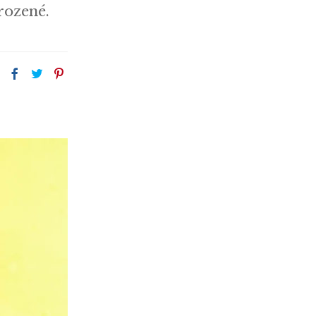
rozené.
: