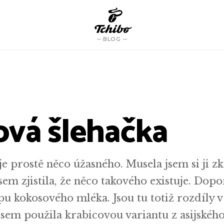
BLOG
vá šlehačka
e prostě něco úžasného. Musela jsem si ji zk
jsem zjistila, že něco takového existuje. Dop
pu kokosového mléka. Jsou tu totiž rozdíly v
jsem použila krabicovou variantu z asijskéh