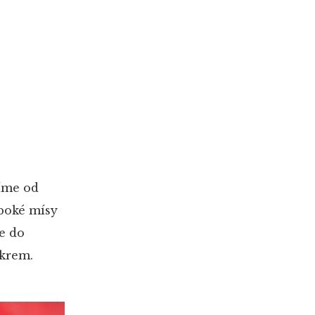
íme od
boké mísy
e do
krem.