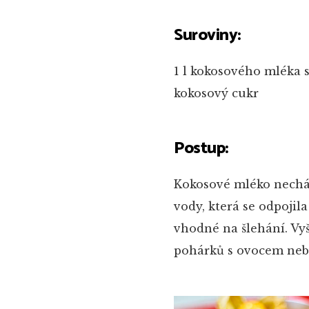
Suroviny:
1 l kokosového mléka
kokosový cukr
Postup:
Kokosové mléko nechám
vody, která se odpoji
vhodné na šlehání. Vy
pohárků s ovocem neb