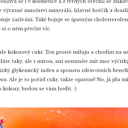
oužívá se i v kosmetice a z tvrdých ořechů se získáv
 výrazné množství minerálů, hlavně hořčík a draslík
šuje zažívání. Také bojuje se špatným cholesterolem
 si o něm přečíst víc.
le kokosový cukr. Ten prostě miluju a chodím na ně
ěláte taky, ale s mírou, ani nemusíte mít moc výčitky
nízký glykemický index a spoustu zdravotních benefi
u. Ale je to pořád cukr, takže opatrně! No, já jdu m
o kokosy, budou se vám hodit. :)