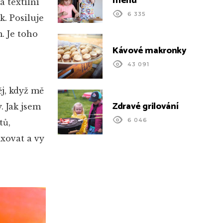
menu
á textilní
6 335
. Posiluje
. Je toho
Kávové makronky
43 091
j, když mě
Zdravé grilování
. Jak jsem
6 046
tů,
ixovat a vy