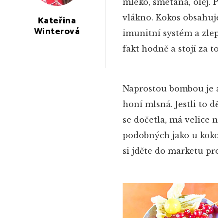
mléko, smetana, olej. P
vlákno. Kokos obsahuje
Kateřina
Winterová
imunitní systém a zlep
fakt hodně a stojí za to
Naprostou bombou je a
honí mlsná. Jestli to d
se dočetla, má velice 
podobných jako u kokos
si jděte do marketu pr