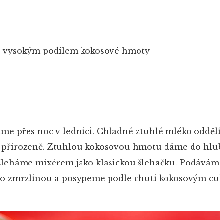
 s vysokým podílem kokosové hmoty
e přes noc v lednici. Chladné ztuhlé mléko odděl
la přirozeně. Ztuhlou kokosovou hmotu dáme do hlu
šleháme mixérem jako klasickou šlehačku. Podávám
o zmrzlinou a posypeme podle chuti kokosovým cu