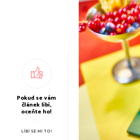
Pokud se vám
článek líbí,
oceňte ho!
LÍBÍ SE MI TO!