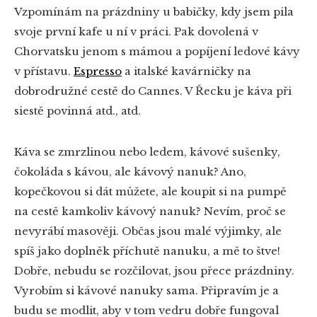
Vzpomínám na prázdniny u babičky, kdy jsem pila
svoje první kafe u ní v práci. Pak dovolená v
Chorvatsku jenom s mámou a popíjení ledové kávy
v přístavu.
Espresso
a italské kavárničky na
dobrodružné cestě do Cannes. V Řecku je káva při
siestě povinná atd., atd.
Káva se zmrzlinou nebo ledem, kávové sušenky,
čokoláda s kávou, ale kávový nanuk? Ano,
kopečkovou si dát můžete, ale koupit si na pumpě
na cestě kamkoliv kávový nanuk? Nevím, proč se
nevyrábí masověji. Občas jsou malé výjimky, ale
spíš jako doplněk příchutě nanuku, a mě to štve!
Dobře, nebudu se rozčilovat, jsou přece prázdniny.
Vyrobím si kávové nanuky sama. Připravím je a
budu se modlit, aby v tom vedru dobře fungoval