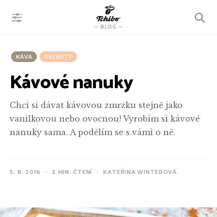
VYHLEDÁVÁNÍ
BLOG
KÁVA
RECEPTY
Kávové nanuky
Chci si dávat kávovou zmrzku stejně jako
vanilkovou nebo ovocnou! Vyrobím si kávové
nanuky sama. A podělím se s vámi o ně.
5. 8. 2016
2 MIN. ČTENÍ
KATEŘINA WINTEROVÁ