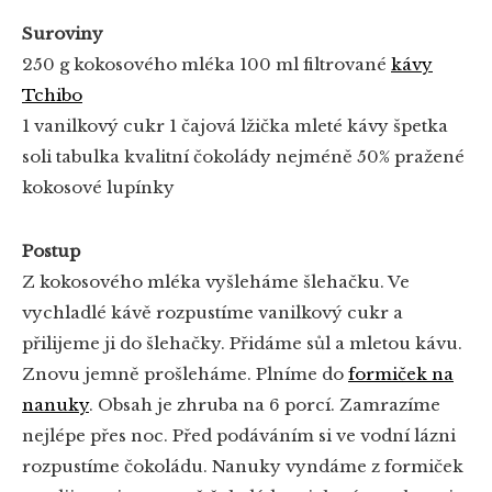
Suroviny
250 g kokosového mléka
100 ml filtrované
kávy
Tchibo
1 vanilkový cukr
1 čajová lžička mleté kávy
špetka
soli
tabulka kvalitní čokolády nejméně 50%
pražené
kokosové lupínky
Postup
Z kokosového mléka vyšleháme šlehačku. Ve
vychladlé kávě rozpustíme vanilkový cukr a
přilijeme ji do šlehačky. Přidáme sůl a mletou kávu.
Znovu jemně prošleháme. Plníme do
formiček na
nanuky
. Obsah je zhruba na 6 porcí. Zamrazíme
nejlépe přes noc. Před podáváním si ve vodní lázni
rozpustíme čokoládu. Nanuky vyndáme z formiček