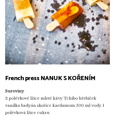
French press NANUK S KOŘENÍM
Suroviny
2 polévkové lžíce mleté kávy Tchibo
hřebíček
vanilka
badyán
skořice
kardamom
500 ml vody
1
polévková lžíce cukru