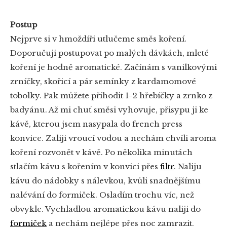
Postup
Nejprve si v hmoždíři utlučeme směs koření.
Doporučuji postupovat po malých dávkách, mleté
koření je hodně aromatické. Začínám s vanilkovými
zrníčky, skořicí a pár semínky z kardamomové
tobolky. Pak můžete přihodit 1-2 hřebíčky a zrnko z
badyánu. Až mi chuť směsi vyhovuje, přisypu ji ke
kávě, kterou jsem nasypala do french press
konvice. Zaliji vroucí vodou a nechám chvíli aroma
koření rozvonět v kávě. Po několika minutách
stlačím kávu s kořením v konvici přes
filtr
. Naliju
kávu do nádobky s nálevkou, kvůli snadnějšímu
nalévání do formiček. Osladím trochu víc, než
obvykle. Vychladlou aromatickou kávu naliji do
formiček
a nechám nejlépe přes noc zamrazit.