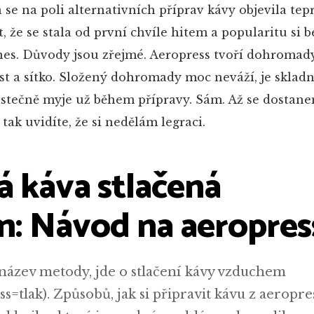
 se na poli alternativních příprav kávy objevila tep
t, že se stala od první chvíle hitem a popularitu si b
es. Důvody jsou zřejmé. Aeropress tvoří dohromady
píst a sítko. Složený dohromady moc neváží, je sklad
ástečně myje už během přípravy. Sám. Až se dostan
tak uvidíte, že si nedělám legraci.
á káva stlačená
: Návod na aeropres
název metody, jde o stlačení kávy vzduchem
s=tlak). Způsobů, jak si připravit kávu z aeropres