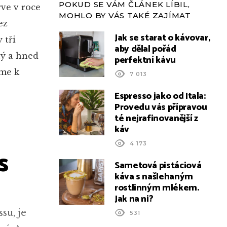
POKUD SE VÁM ČLÁNEK LÍBIL,
rve v roce
MOHLO BY VÁS TAKÉ ZAJÍMAT
ez
Jak se starat o kávovar,
 tři
aby dělal pořád
ný a hned
perfektní kávu
eme k
7 013
Espresso jako od Itala:
Provedu vás přípravou
té nejrafinovanější z
káv
4 173
s
Sametová pistáciová
káva s našlehaným
rostlinným mlékem.
Jak na ni?
su, je
531