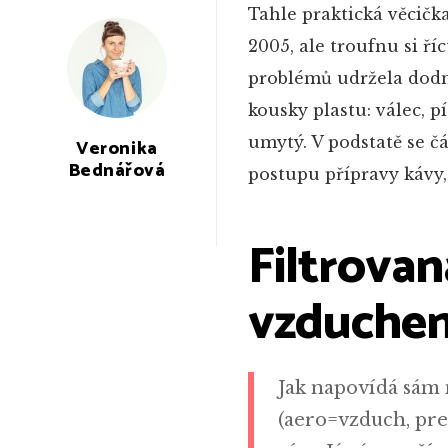
Tahle praktická věcička
2005, ale troufnu si říc
problémů udržela dodn
kousky plastu: válec, 
umytý. V podstatě se č
Veronika
Bednářová
postupu přípravy kávy, 
Filtrovan
vzduchem
Jak napovídá sám 
(aero=vzduch, pres