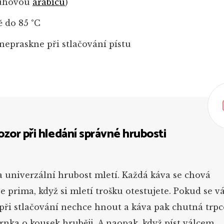
ruhovou
arabicu
)
ě do 85 °C
 nepraskne při stlačování pístu
pozor při hledání správné hrubosti
a univerzální hrubost mletí. Každá káva se chová
je prima, když si mletí trošku otestujete. Pokud se 
 při stlačování nechce hnout a káva pak chutná trpc
rnka o kousek hruběji. A naopak, když píst válcem