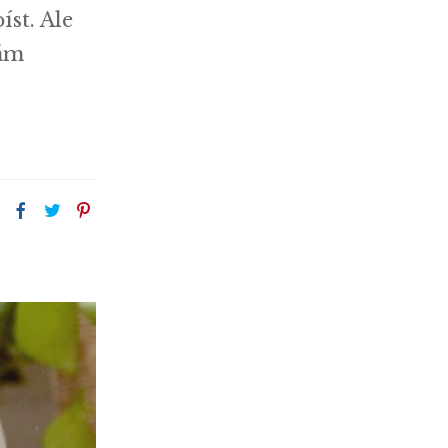
íst. Ale
mám
,
: