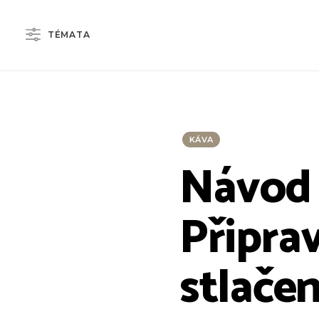
TÉMATA
KÁVA
Návod 
Připrav
stlače