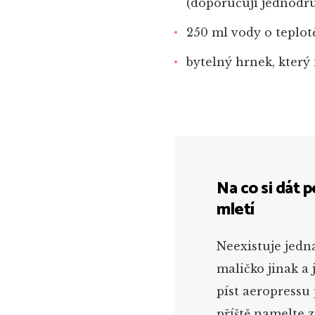
(doporučuji jednod
250 ml vody o teplot
bytelný hrnek, který
Na co si dát 
mletí
Neexistuje jedn
maličko jinak a 
píst aeropressu
příště namelte z