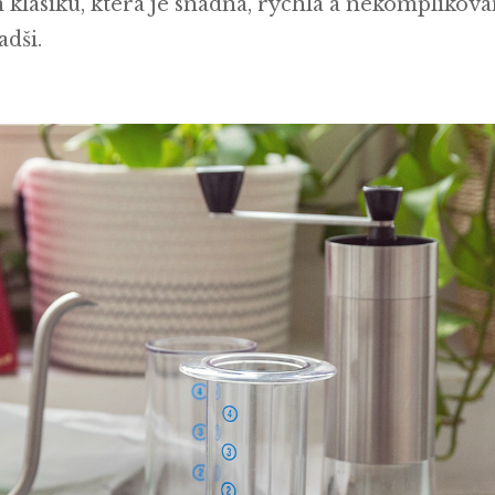
m klasiku, která je snadná, rychlá a nekomplikova
adši.