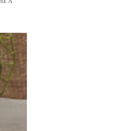
ná. A