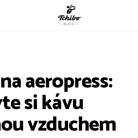
BLOG
na aeropress:
te si kávu
nou vzduchem