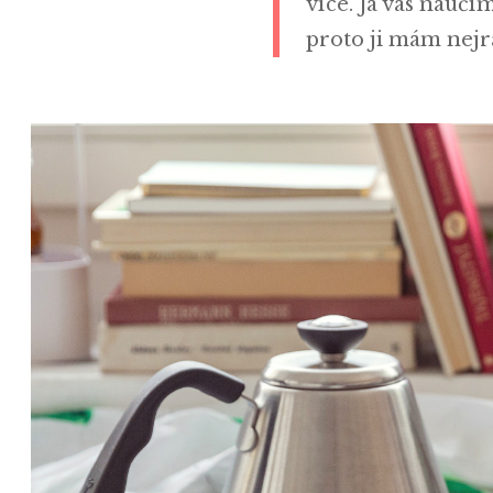
více. Já vás naučí
proto ji mám nejr