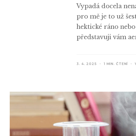
Vypadá docela nenáp
pro mě je to už še
hektické ráno neb
představuji vám ae
3. 4. 2025
1 MIN. ČTENÍ