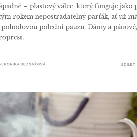
adně – plastový válec, který funguje jako p
stým rokem nepostradatelný parťák, ať už 
o pohodovou polední pauzu. Dámy a pánové
ropress.
VERONIKA BEDNÁŘOVÁ
SDÍLET