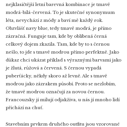
nejklasičtější letní barevná kombinace je tmavě
modrá-bílá-červená. To je skutečné synonymum
léta, nevychází z módy a baví mě každý rok.
Obzvlášť navy blue, tedy tmavě modrá, je přímo
zázračná. Funguje tam, kde by oblíbená černá
celkový dojem zkazila. Tam, kde by to s černou
nešlo, to jde s tmavě modrou přímo perfektně. Jako
důkaz chci ukázat příklad s výraznými barvami jako
je žlutá, růžová a červená. S černou vypadá
puberťácky, někdy skoro až levně. Ale s tmavě
modrou jako zázrakem působí. Proto se nezlobím,
že tmavě modrou označují za novou černou.
Francouzsky jí milují odjakživa, u nás jí mnoho lidí
přichází na chuť.
Stavebním prvkem druhého outfitu jsou vzorované