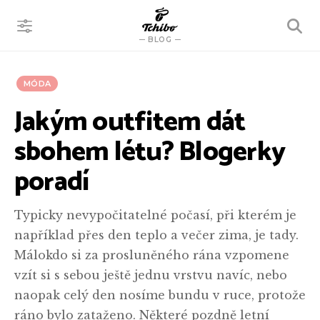
VYHLEDÁVÁNÍ
BLOG
MÓDA
Jakým outfitem dát
sbohem létu? Blogerky
poradí
Typicky nevypočitatelné počasí, při kterém je
například přes den teplo a večer zima, je tady.
Málokdo si za prosluněného rána vzpomene
vzít si s sebou ještě jednu vrstvu navíc, nebo
naopak celý den nosíme bundu v ruce, protože
ráno bylo zataženo. Některé pozdně letní