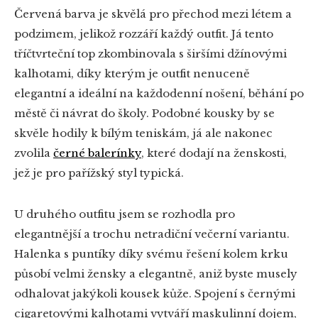
Červená barva je skvělá pro přechod mezi létem a
podzimem, jelikož rozzáří každý outfit. Já tento
tříčtvrteční top zkombinovala s širšími džínovými
kalhotami, díky kterým je outfit nenuceně
elegantní a ideální na každodenní nošení, běhání po
městě či návrat do školy. Podobné kousky by se
skvěle hodily k bílým teniskám, já ale nakonec
zvolila
černé balerínky
, které dodají na ženskosti,
jež je pro pařížský styl typická.
U druhého outfitu jsem se rozhodla pro
elegantnější a trochu netradiční večerní variantu.
Halenka s puntíky díky svému řešení kolem krku
působí velmi žensky a elegantně, aniž byste musely
odhalovat jakýkoli kousek kůže. Spojení s černými
cigaretovými kalhotami vytváří maskulinní dojem,