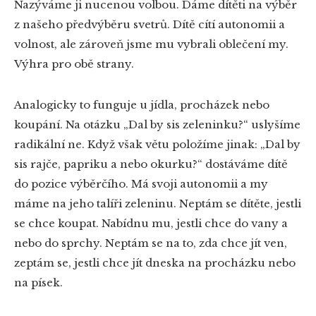
Nazýváme ji nucenou volbou. Dáme dítěti na výběr
z našeho předvýběru svetrů. Dítě cítí autonomii a
volnost, ale zároveň jsme mu vybrali oblečení my.
Výhra pro obě strany.
Analogicky to funguje u jídla, procházek nebo
koupání. Na otázku „Dal by sis zeleninku?“ uslyšíme
radikální ne. Když však větu položíme jinak: „Dal by
sis rajče, papriku a nebo okurku?“ dostáváme dítě
do pozice výběrčího. Má svoji autonomii a my
máme na jeho talíři zeleninu. Neptám se dítěte, jestli
se chce koupat. Nabídnu mu, jestli chce do vany a
nebo do sprchy. Neptám se na to, zda chce jít ven,
zeptám se, jestli chce jít dneska na procházku nebo
na písek.