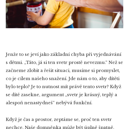
Jenže to se jeví jako základní chyba při vyjednávání
s dětmi. „Táto, já si ten svetr prostě nevezmu.“ Než se
začneme zlobit a řešit situaci, musíme si promyslet,
co je cílem našeho snažení. Jde nám o to, aby dítěti
bylo teplo? Je to nutnost mít právě tento svetr? Když
se dítě zasekne, argument „svetr je krásný, teplý a
alespoň nenastydneš“ nebývá funkční.
Když je čas a prostor, zeptáme se, proč ten svetr
nechce. Naše domněnka může být úplně špatně.