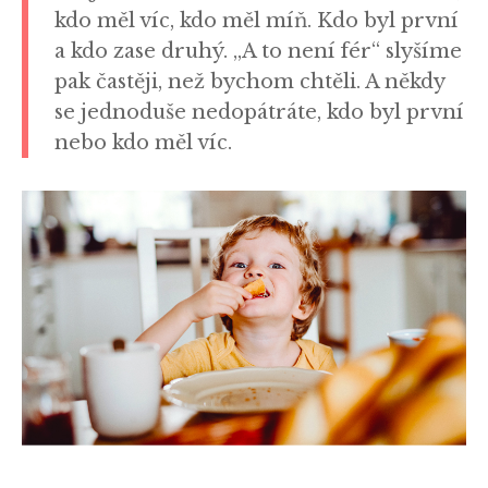
kdo měl víc, kdo měl míň. Kdo byl první
a kdo zase druhý. „A to není fér“ slyšíme
pak častěji, než bychom chtěli. A někdy
se jednoduše nedopátráte, kdo byl první
nebo kdo měl víc.