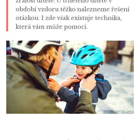
zralost dítěte. U tříletého dítěte v
období vzdoru těžko nalezneme řešení
otázkou. I zde však existuje technika,
která vám může pomoci.