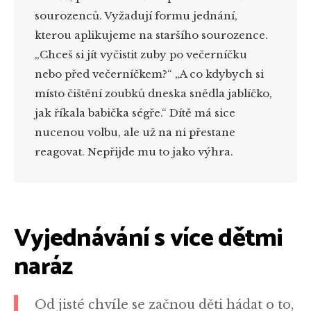
sourozenců. Vyžadují formu jednání,
kterou aplikujeme na staršího sourozence.
„Chceš si jít vyčistit zuby po večerníčku
nebo před večerníčkem?“ „A co kdybych si
místo čištění zoubků dneska snědla jablíčko,
jak říkala babička ségře.“ Dítě má sice
nucenou volbu, ale už na ni přestane
reagovat. Nepřijde mu to jako výhra.
Vyjednávání s více dětmi
naráz
Od jisté chvíle se začnou děti hádat o to,