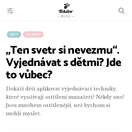
VYHLEDÁVÁNÍ
BLOG
DĚTI
VZTAHY
„Ten svetr si nevezmu“.
Vyjednávat s dětmi? Jde
to vůbec?
Dokáží děti aplikovat vyjednávací techniky,
které využívají ostřílení manažeři? Někdy ano!
Jsou mnohem ostřílenější, než bychom si
mohli myslet.