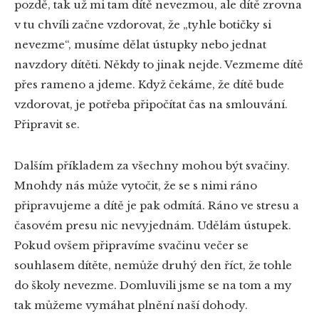
pozdě, tak už mi tam dítě nevezmou, ale dítě zrovna
v tu chvíli začne vzdorovat, že „tyhle botičky si
nevezme“, musíme dělat ústupky nebo jednat
navzdory dítěti. Někdy to jinak nejde. Vezmeme dítě
přes rameno a jdeme. Když čekáme, že dítě bude
vzdorovat, je potřeba připočítat čas na smlouvání.
Připravit se.
Dalším příkladem za všechny mohou být svačiny.
Mnohdy nás může vytočit, že se s nimi ráno
připravujeme a dítě je pak odmítá. Ráno ve stresu a
časovém presu nic nevyjednám. Udělám ústupek.
Pokud ovšem připravíme svačinu večer se
souhlasem dítěte, nemůže druhý den říct, že tohle
do školy nevezme. Domluvili jsme se na tom a my
tak můžeme vymáhat plnění naší dohody.