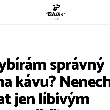
BLOG
 vybírám správný
na kávu? Nenec
at jen líbivým