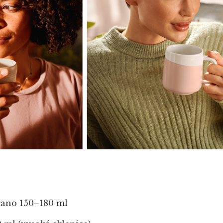
cano 150–180 ml