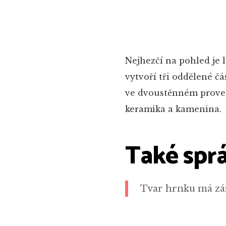
Nejhezčí na pohled je 
vytvoří tři oddělené čá
ve dvoustěnném proved
keramika a kamenina.
Také sprá
Tvar hrnku má zása