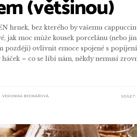
em (většinou)
EN hrnek, bez kterého by vašemu cappucc
vé, jak moc může kousek porcelánu (nebo ji
om později) ovlivnit emoce spojené s popíjen
ý háček – co se líbí nám, někdy nemusí zrov
VERONIKA BEDNÁŘOVÁ
SDÍLET