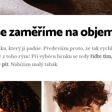
se zaměříme na obje
álku, který jí padne. Především proto, že tak rych
e z toho rým! Při výběru hrnku se tedy
řiďte tím,
 pít
. Nabízím malý tahák: