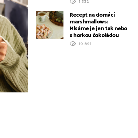
1 332
Recept na domácí
marshmallows:
Mlsáme je jen tak nebo
s horkou čokoládou
10 891