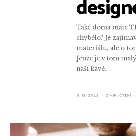
design
Také doma máte T
chybělo? Je zajíma
materiálu, ale o t
Jenže je v tom mal
naší kávě.
8. 12. 2022
2 MIN. ČTENÍ