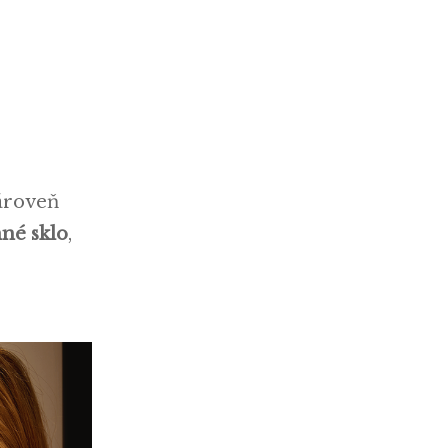
zároveň
nné sklo
,