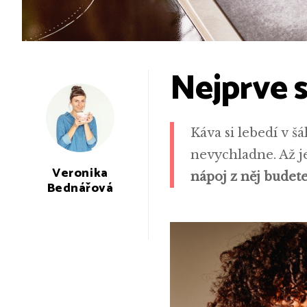
Nejprve 
Káva si lebedí v š
nevychladne. Až j
Veronika
nápoj z něj budete
Bednářová