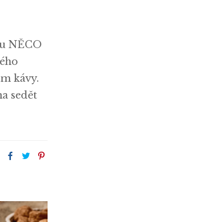
inu NĚCO
ného
ím kávy.
na sedět
: