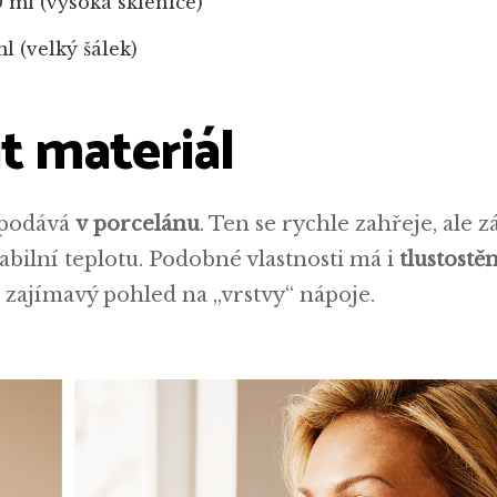
 ml (vysoká sklenice)
l (velký šálek)
it materiál
a podává
v porcelánu
. Ten se rychle zahřeje, ale 
abilní teplotu. Podobné vlastnosti má i
tlustostě
 zajímavý pohled na „vrstvy“ nápoje.