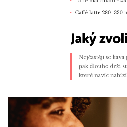
Latte macchiato +250
Caffè latte 280–330 m
Jaký zvol
Nejčastěji se káv
pak dlouho drží st
které navíc nabízí