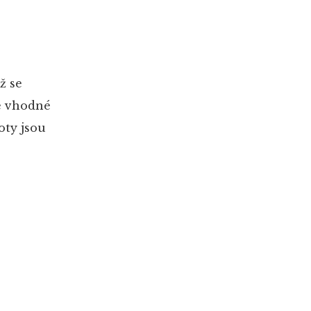
ž se
ké vhodné
oty jsou