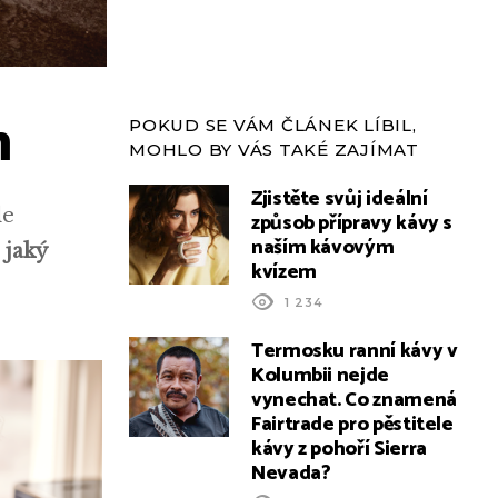
m
POKUD SE VÁM ČLÁNEK LÍBIL,
MOHLO BY VÁS TAKÉ ZAJÍMAT
Zjistěte svůj ideální
le
způsob přípravy kávy s
naším kávovým
 jaký
kvízem
1 234
Termosku ranní kávy v
Kolumbii nejde
vynechat. Co znamená
Fairtrade pro pěstitele
kávy z pohoří Sierra
Nevada?