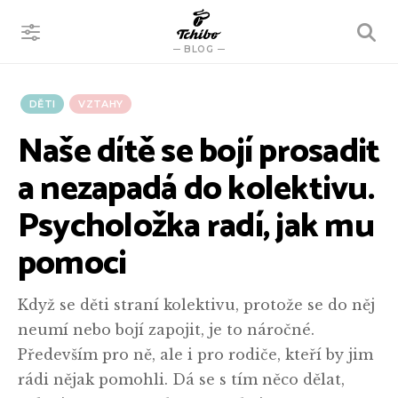
VYHLEDÁVÁNÍ
BLOG
DĚTI
VZTAHY
Naše dítě se bojí prosadit
a nezapadá do kolektivu.
Psycholožka radí, jak mu
pomoci
Když se děti straní kolektivu, protože se do něj
neumí nebo bojí zapojit, je to náročné.
Především pro ně, ale i pro rodiče, kteří by jim
rádi nějak pomohli. Dá se s tím něco dělat,