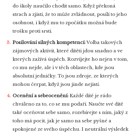
do školy naučilo chodit samo. Když překoná
strach a zjistí, že to může zvládnout, posílí to jeho
osobnost, i když mu to zpočátku možná bude
trošku proti srsti.
Posilování silných kompetencí:
Volba takových
zájmových aktivit, které dítěti jdou snadno a ve
kterých zažívá úspěch. Rozvíjejte ho nejen v tom,
co mu nejde, ale i v těch oblastech, kde jsou
absolutní jedničky. To jsou zdroje, ze kterých
mohou čerpat, když jsou jinde nejistí.
Ocenění a sebeocenění:
Každé dítě je rádo
chváleno za to, co se mu podaří. Naučte své dítě
také oceňovat sebe samo, rozebírejte s ním, jaký z
toho má pocit, jak je samo na sebe pyšné a
spokojené ze svého úspěchu. I neutrální výsledek