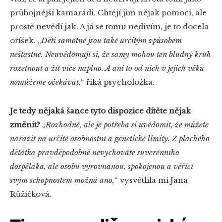
průbojnější kamarádi. Chtějí jim nějak pomoci, ale
prostě nevědí jak. A já se tomu nedivím, je to docela
oříšek.
„
Děti samotné jsou také určitým způsobem
nešťastné. Neuvědomují si, že samy mohou ten bludný kruh
rozetnout a žít více naplno. A ani to od nich v jejich věku
nemůžeme očekávat,
“
říká psycholožka.
Je tedy nějaká šance tyto dispozice dítěte nějak
změnit?
„
Rozhodně, ale je potřeba si uvědomit, že můžete
narazit na určité osobnostní a genetické limity. Z plachého
děťátka pravděpodobně nevychováte suverénního
dospěláka, ale osobu vyrovnanou, spokojenou a věřící
svým schopnostem možná ano,
“
vysvětlila mi Jana
Růžičková.