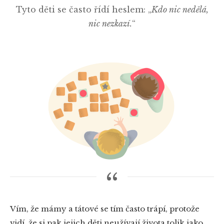
Tyto děti se často řídí heslem: „
Kdo nic nedělá,
nic nezkazí.
“
Vím, že mámy a tátové se tím často trápí, protože
vidí, že si pak jejich děti neužívají života tolik jako