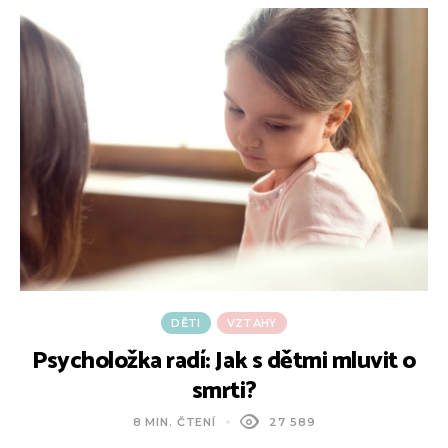
DĚTI
VZTAHY
Psycholožka radí: Jak s dětmi mluvit o
smrti?
8 MIN. ČTENÍ
27 589