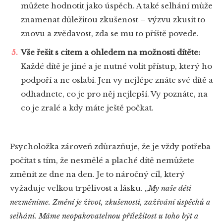
můžete hodnotit jako úspěch. A také selhání může
znamenat důležitou zkušenost – výzvu zkusit to
znovu a zvědavost, zda se mu to příště povede.
Vše řešit s citem a ohledem na možnosti dítěte:
Každé dítě je jiné a je nutné volit přístup, který ho
podpoří a ne oslabí. Jen vy nejlépe znáte své dítě a
odhadnete, co je pro něj nejlepší. Vy poznáte, na
co je zralé a kdy máte ještě počkat.
Psycholožka zároveň zdůrazňuje, že je vždy potřeba
počítat s tím, že nesmělé a plaché dítě nemůžete
změnit ze dne na den. Je to náročný cíl, který
vyžaduje velkou trpělivost a lásku.
„
My naše děti
nezměníme. Změní je život, zkušenosti, zažívání úspěchů a
selhání. Máme neopakovatelnou příležitost u toho být a