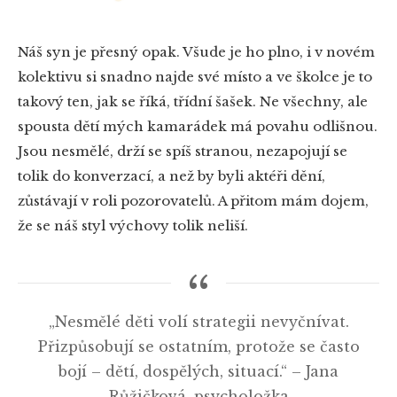
Náš syn je přesný opak. Všude je ho plno, i v novém
kolektivu si snadno najde své místo a ve školce je to
takový ten, jak se říká, třídní šašek. Ne všechny, ale
spousta dětí mých kamarádek má povahu odlišnou.
Jsou nesmělé, drží se spíš stranou, nezapojují se
tolik do konverzací, a než by byli aktéři dění,
zůstávají v roli pozorovatelů. A přitom mám dojem,
že se náš styl výchovy tolik neliší.
„Nesmělé děti volí strategii nevyčnívat.
Přizpůsobují se ostatním, protože se často
bojí – dětí, dospělých, situací.“ – Jana
Růžičková, psycholožka