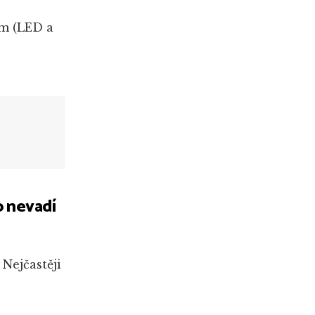
em (LED a
o nevadí
 Nejčastěji