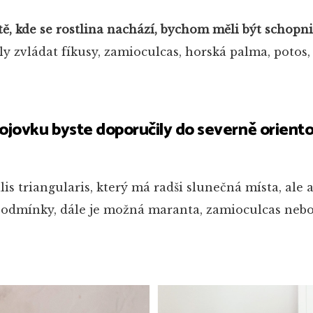
stě, kde se rostlina nachází, bychom měli být schopni 
ly zvládat fíkusy, zamioculcas, horská palma, potos, 
ojovku byste doporučily do severně orien
s triangularis, který má radši slunečná místa, ale 
 podmínky, dále je možná maranta, zamioculcas neb