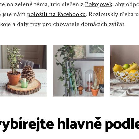
ce na zelené téma, trio slečen z
Pokojovek
, aby odp
ré jste nám
položili na Facebooku
. Rozlouskly třeba 
koje a daly tipy pro chovatele domácích zvířat.
ybírejte hlavně podl