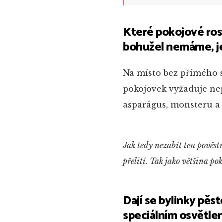
Které pokojové ros
bohužel nemáme, jen
Na místo bez přímého 
pokojovek vyžaduje nepř
asparágus, monsteru a d
Jak tedy nezabít ten pověstn
přelití. Tak jako většina po
Dají se bylinky pěs
speciálním osvětle