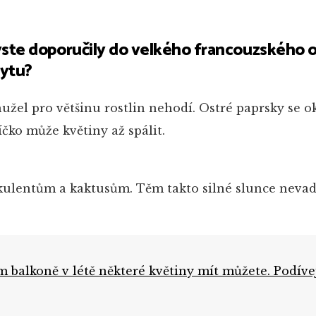
ste doporučily do velkého francouzského 
bytu?
ohužel pro většinu rostlin nehodí. Ostré paprsky se 
čko může květiny až spálit.
ukulentům a kaktusům. Těm takto silné slunce nevad
m balkoně v létě některé květiny mít můžete. Podívej