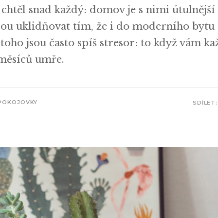
chtěl snad každý: domov je s nimi útulnější 
udou uklidňovat tím, že i do moderního bytu
toho jsou často spíš stresor: to když vám ka
 měsíců umře.
POKOJOVKY
SDÍLET