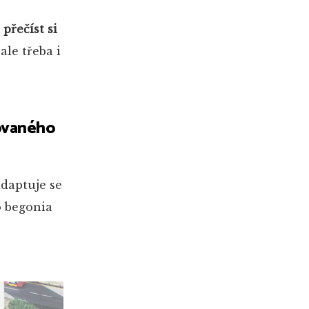
přečíst si
ale třeba i
tovaného
adaptuje se
o begonia