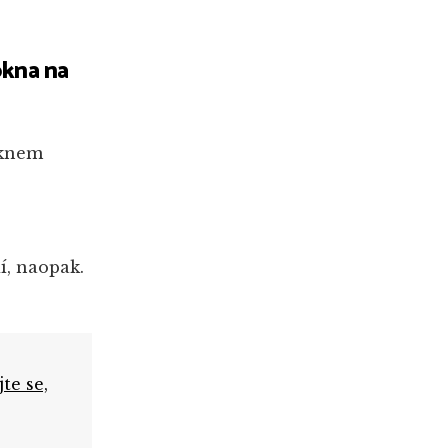
okna na
oknem
í, naopak.
te se,