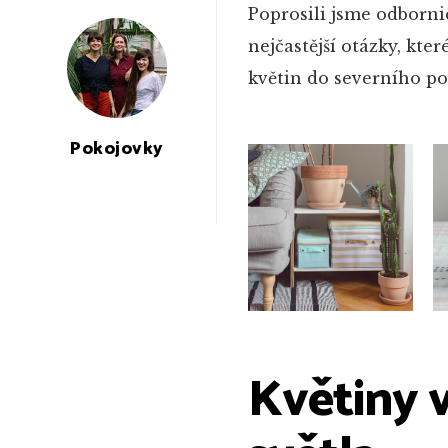
Poprosili jsme odborni
nejčastější otázky, kte
květin do severního po
Pokojovky
Květiny v