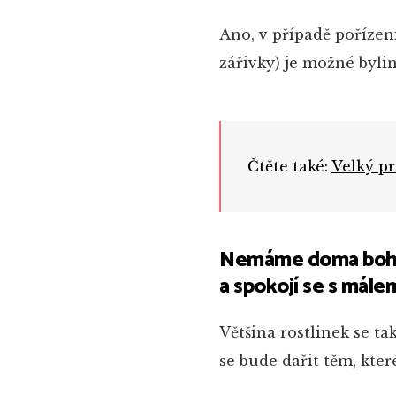
Ano, v případě pořízen
zářivky) je možné byli
Čtěte také:
Velký p
Nemáme doma bohuže
a spokojí se s mále
Většina rostlinek se ta
se bude dařit těm, kte