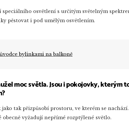
í speciálního osvětlení s určitým světelným spektr
nky pěstovat i pod umělým osvětlením.
růvodce bylinkami na balkoně
l moc světla. Jsou i pokojovky, kterým t
m?
k jako tak přizpůsobí prostoru, ve kterém se nachází.
ré obecně vyžadují nepřímé rozptýlené světlo.