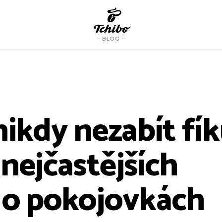
BLOG
nikdy nezabít fí
nejčastějších
 o pokojovkách