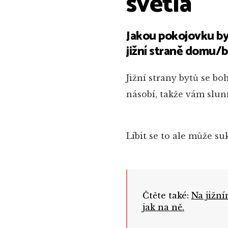
světla
Jakou pokojovku by
jižní straně domu/
Jižní strany bytů se b
násobí, takže vám sluní
Líbit se to ale může s
Čtěte také:
Na jižní
jak na ně.