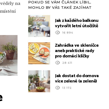
POKUD SE VÁM ČLÁNEK LÍBIL,
ověděly na
MOHLO BY VÁS TAKÉ ZAJÍMAT
umístění
Jak z každého balkonu
vytvořit letní útočiště
16 894
Zahrádka ve skleničce
aneb praktické rady
pro domácí klíčky
28 411
Jak dostat do domova
více zelené (a zeleně)
13 172
e