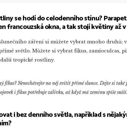
tliny se hodí do celodenního stínu? Parape
 francouzská okna, a tak stojí květiny až v 
slunečního záření si můžete vybrat mnoho druhů; v
ímé světlo. Můžete si vybrat fíkus, zamioculcas, pi
alší tropické rostliny.
ý fíkus? Nenechávejte na něj svítit přímé slunce. Dejte si také
kojovek i fíkus potřebuje zálivku, až když má zeminu spíše sušší
tovat i bez denního světla, například s nějak
ním?