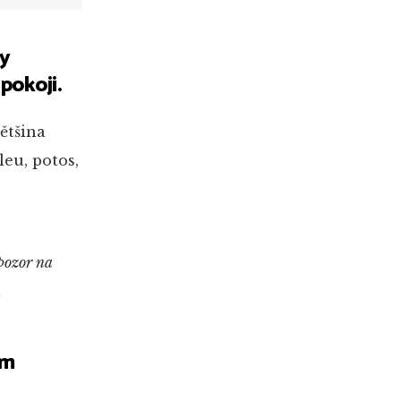
ty
pokoji.
ětšina
leu, potos,
 pozor na
.
ým