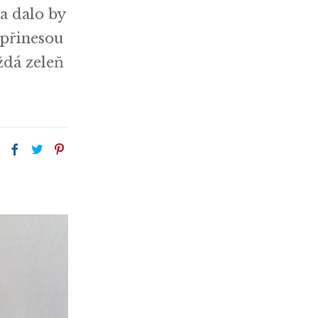
a dalo by
 přinesou
ždá zeleň
: