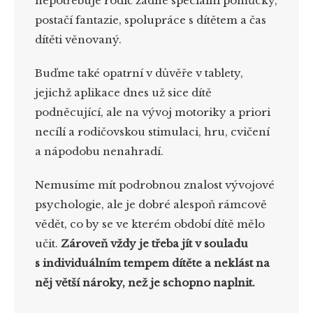
nepotřebuje rodič žádné speciální pomůcky,
postačí fantazie, spolupráce s dítětem a čas
dítěti věnovaný.
Buďme také opatrní v důvěře v tablety,
jejichž aplikace dnes už sice dítě
podněcující, ale na vývoj motoriky a priori
necílí a rodičovskou stimulaci, hru, cvičení
a nápodobu nenahradí.
Nemusíme mít podrobnou znalost vývojové
psychologie, ale je dobré alespoň rámcově
vědět, co by se ve kterém období dítě mělo
učit.
Zároveň vždy je třeba jít v souladu
s individuálním tempem dítěte a neklást na
něj větší nároky, než je schopno naplnit.