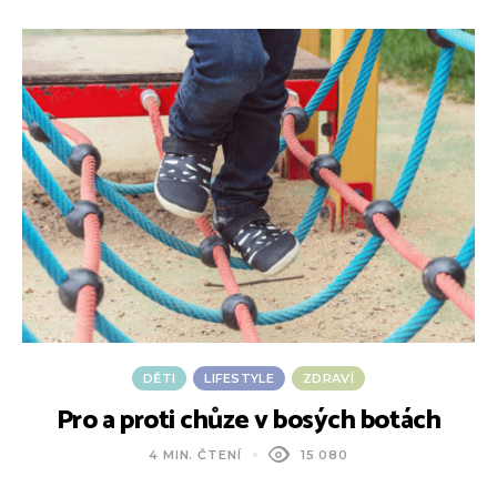
DĚTI
LIFESTYLE
ZDRAVÍ
Pro a proti chůze v bosých botách
4 MIN. ČTENÍ
15 080