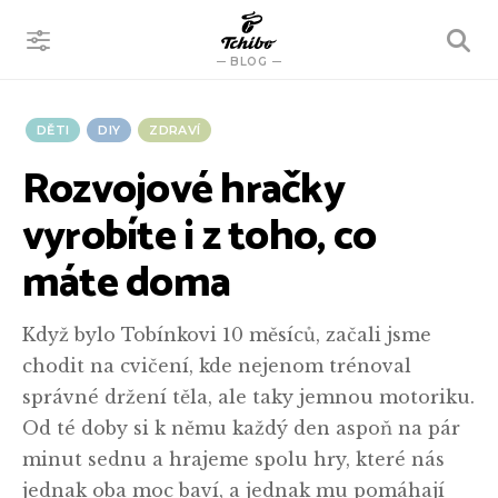
VYHLEDÁVÁNÍ
BLOG
DĚTI
DIY
ZDRAVÍ
Rozvojové hračky
vyrobíte i z toho, co
máte doma
Když bylo Tobínkovi 10 měsíců, začali jsme
chodit na cvičení, kde nejenom trénoval
správné držení těla, ale taky jemnou motoriku.
Od té doby si k němu každý den aspoň na pár
minut sednu a hrajeme spolu hry, které nás
jednak oba moc baví, a jednak mu pomáhají