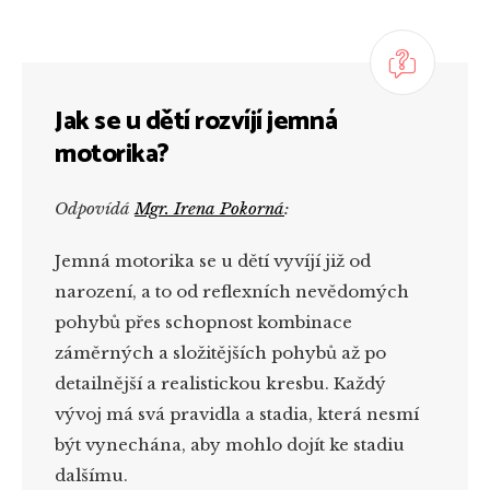
Jak se u dětí rozvíjí jemná
motorika?
Odpovídá
Mgr. Irena Pokorná
:
Jemná motorika se u dětí vyvíjí již od
narození, a to od reflexních nevědomých
pohybů přes schopnost kombinace
záměrných a složitějších pohybů až po
detailnější a realistickou kresbu. Každý
vývoj má svá pravidla a stadia, která nesmí
být vynechána, aby mohlo dojít ke stadiu
dalšímu.