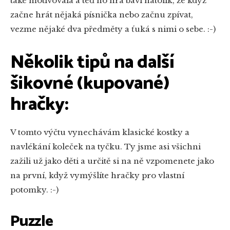
také motivovala a teď ho hra baví natolik, že když
začne hrát nějaká písnička nebo začnu zpívat,
vezme nějaké dva předměty a ťuká s nimi o sebe. :-)
Několik tipů na další
šikovné (kupované)
hračky:
V tomto výčtu vynechávám klasické kostky a
navlékání koleček na tyčku. Ty jsme asi všichni
zažili už jako děti a určitě si na ně vzpomenete jako
na první, když vymýšlíte hračky pro vlastní
potomky. :-)
Puzzle