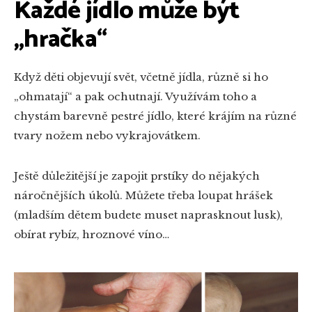
Každé jídlo může být
„hračka“
Když děti objevují svět, včetně jídla, různě si ho
„ohmatají“ a pak ochutnají. Využívám toho a
chystám barevně pestré jídlo, které krájím na různé
tvary nožem nebo vykrajovátkem.
Ještě důležitější je zapojit prstíky do nějakých
náročnějších úkolů. Můžete třeba loupat hrášek
(mladším dětem budete muset naprasknout lusk),
obírat rybíz, hroznové víno…