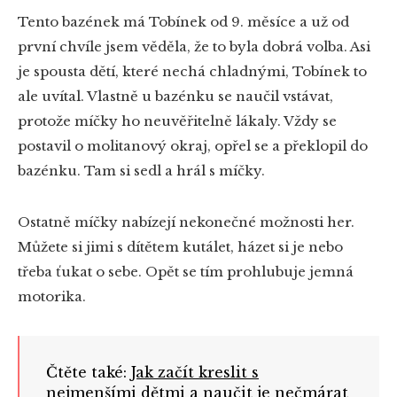
Tento bazének má Tobínek od 9. měsíce a už od
první chvíle jsem věděla, že to byla dobrá volba. Asi
je spousta dětí, které nechá chladnými, Tobínek to
ale uvítal. Vlastně u bazénku se naučil vstávat,
protože míčky ho neuvěřitelně lákaly. Vždy se
postavil o molitanový okraj, opřel se a překlopil do
bazénku. Tam si sedl a hrál s míčky.
Ostatně míčky nabízejí nekonečné možnosti her.
Můžete si jimi s dítětem kutálet, házet si je nebo
třeba ťukat o sebe. Opět se tím prohlubuje jemná
motorika.
Čtěte také:
Jak začít kreslit s
nejmenšími dětmi a naučit je nečmárat