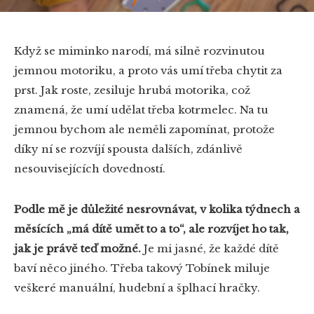
Když se miminko narodí, má silně rozvinutou
jemnou motoriku, a proto vás umí třeba chytit za
prst. Jak roste, zesiluje hrubá motorika, což
znamená, že umí udělat třeba kotrmelec. Na tu
jemnou bychom ale neměli zapomínat, protože
díky ní se rozvíjí spousta dalších, zdánlivě
nesouvisejících dovedností.
Podle mě je důležité nesrovnávat, v kolika týdnech a
měsících „má dítě umět to a to“, ale rozvíjet ho tak,
jak je právě teď možné.
Je mi jasné, že každé dítě
baví něco jiného. Třeba takový Tobínek miluje
veškeré manuální, hudební a šplhací hračky.