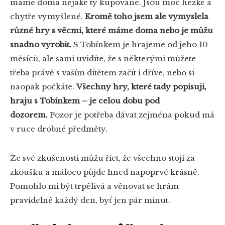
máme doma nějaké ty kupované. Jsou moc hezké a
chytře vymyšlené.
Kromě toho jsem ale vymyslela
různé hry s věcmi, které máme doma nebo je můžu
snadno vyrobit.
S Tobínkem je hrajeme od jeho 10
měsíců, ale sami uvidíte, že s některými můžete
třeba právě s vaším dítětem začít i dříve, nebo si
naopak počkáte.
Všechny hry, které tady popisuji,
hraju s Tobínkem – je celou dobu pod
dozorem.
Pozor je potřeba dávat zejména pokud má
v ruce drobné předměty.
Ze své zkušenosti můžu říct, že všechno stojí za
zkoušku a máloco půjde hned napoprvé krásně.
Pomohlo mi být trpělivá a věnovat se hrám
pravidelně každý den, byť jen pár minut.