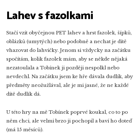
Lahev s fazolkami
Stačí vzít obyčejnou PET lahev a hrst fazolek, šípků,
oblázků (umytých) nebo podobně a nechat je dítě
vhazovat do lahvičky. Jenom si vždycky na začátku
spočítám, kolik fazolek mám, aby se někde nějaká
nezatoulala a Tobínek ji později nespolkl nebo
nevdechl. Na začátku jsem ke hře dávala dudlík, aby
předměty neožužlával, ale je mi jasné, že ne každé
dítě dudlík dá.
U této hry na mě Tobínek poprvé koukal, co to po
něm chci, ale velmi brzo ji pochopil a baví ho doteď
(má 15 měsíců).