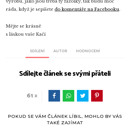
výrobu, jako jsou třeba ty fazolky, tak budu moc
ráda, když je sepíšete
do komentáře na Facebooku
.
Mějte se krásně
s láskou vaše Kačí
SDÍLENÍ
AUTOR
HODNOCENÍ
Sdílejte článek se svými přáteli
61
POKUD SE VÁM ČLÁNEK LÍBIL, MOHLO BY VÁS
TAKÉ ZAJÍMAT