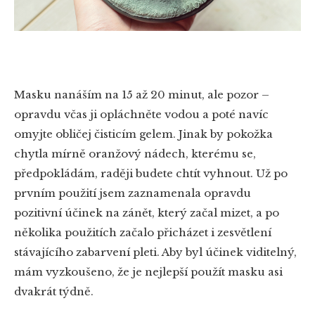
Masku nanáším na 15 až 20 minut, ale pozor –
opravdu včas ji opláchněte vodou a poté navíc
omyjte obličej čisticím gelem. Jinak by pokožka
chytla mírně oranžový nádech, kterému se,
předpokládám, raději budete chtít vyhnout. Už po
prvním použití jsem zaznamenala opravdu
pozitivní účinek na zánět, který začal mizet, a po
několika použitích začalo přicházet i zesvětlení
stávajícího zabarvení pleti. Aby byl účinek viditelný,
mám vyzkoušeno, že je nejlepší použít masku asi
dvakrát týdně.