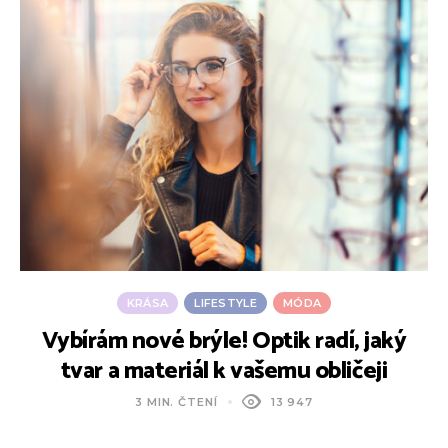
KRÁSA
LIFESTYLE
MÓDA
Vybírám nové brýle! Optik radí, jaký
tvar a materiál k vašemu obličeji
3 MIN. ČTENÍ
13 947