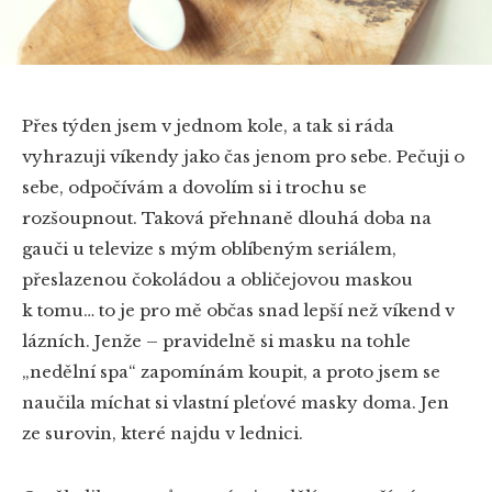
Přes týden jsem v jednom kole, a tak si ráda
vyhrazuji víkendy jako čas jenom pro sebe. Pečuji o
sebe, odpočívám a dovolím si i trochu se
rozšoupnout. Taková přehnaně dlouhá doba na
gauči u televize s mým oblíbeným seriálem,
přeslazenou čokoládou a obličejovou maskou
k tomu… to je pro mě občas snad lepší než víkend v
lázních. Jenže – pravidelně si masku na tohle
„nedělní spa“ zapomínám koupit, a proto jsem se
naučila míchat si vlastní pleťové masky doma. Jen
ze surovin, které najdu v lednici.