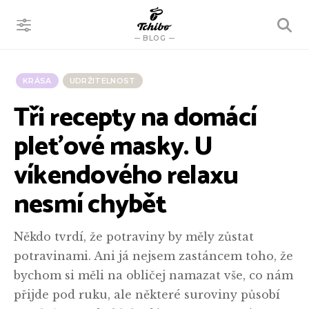
VYHLEDÁVÁNÍ
BLOG
KRÁSA
UDRŽITELNOST
Tři recepty na domácí
pleťové masky. U
víkendového relaxu
nesmí chybět
Někdo tvrdí, že potraviny by měly zůstat
potravinami. Ani já nejsem zastáncem toho, že
bychom si měli na obličej namazat vše, co nám
přijde pod ruku, ale některé suroviny působí