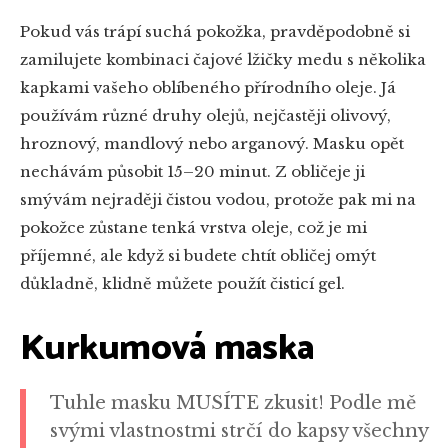
Pokud vás trápí suchá pokožka, pravděpodobně si
zamilujete kombinaci čajové lžičky medu s několika
kapkami vašeho oblíbeného přírodního oleje. Já
používám různé druhy olejů, nejčastěji olivový,
hroznový, mandlový nebo arganový. Masku opět
nechávám působit 15–20 minut. Z obličeje ji
smývám nejraději čistou vodou, protože pak mi na
pokožce zůstane tenká vrstva oleje, což je mi
příjemné, ale když si budete chtít obličej omýt
důkladně, klidně můžete použít čisticí gel.
Kurkumová maska
Tuhle masku MUSÍTE zkusit! Podle mě
svými vlastnostmi strčí do kapsy všechny