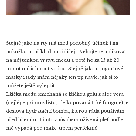
Stejně jako na rty má med podobný účinek i na
pokožku například na obličeji. Nebojte se aplikovat
na něj tenkou vrstvu medu a poté ho za 15 až 20
minut opláchnout vodou. Stejně jako u jogurtové
masky i tady mám nějaký ten tip navíc, jak si to
můžete ještě vylepšit.
Lžička medu smíchaná se lžičkou gelu z aloe vera
(nejlépe přímo z listu, ale kupovaná také funguje) je
doslova hydratační bomba, kterou ráda používám
před líčením. Tímto způsobem oživená pleť podle
mě vypadá pod make-upem perfektně!