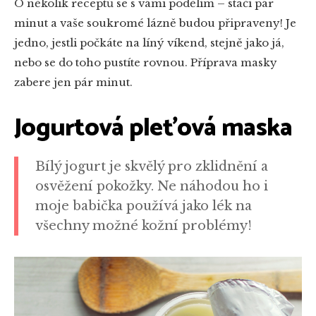
O několik receptů se s vámi podělím – stačí pár
minut a vaše soukromé lázně budou připraveny! Je
jedno, jestli počkáte na líný víkend, stejně jako já,
nebo se do toho pustíte rovnou. Příprava masky
zabere jen pár minut.
Jogurtová pleťová maska
Bílý jogurt je skvělý pro zklidnění a
osvěžení pokožky. Ne náhodou ho i
moje babička používá jako lék na
všechny možné kožní problémy!