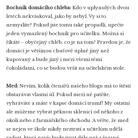
Bochník domácího chleba:
Kdo v uplynulých dvou
letech nekváskoval, jako by nebyl. Vy si to
nemyslíte? Pokud jste tomu také propadli, upečte
jeden vymazlený bochník pro učitelku. Možná si
říkáte ‒ obyčejný chléb, co je na tom? Pravdou je, že
domácí je většinou chuťově úplně jiný než
kupovaný a bude jiný i mezi všemi těmi
čokoládami, co se budou vršit na učitelském stole.
Med:
Nevím, kolik čtenářů našeho blogu má to štěstí
obstarávat vlastní úl. Pokud mezi ně patříte,
vyhráváte a máte v kapse domácí trumf! My ostatní
ale můžeme vybrat pěknou sklenici od někoho z
okolí nebo z farmářského obchodu. A věřte, že med
se nejen ve škole nikdy neztratí a učitelům udělá
radost, která navíc bude trvat déle než z řezané