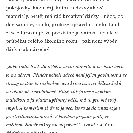
pokojovky, kávu, čaj, knihu nebo výukové
materiály. Matěj má rád kreativní dárky ‒ něco, co
dítě samo vyrobilo, protože opravdu chtělo. Linda
zase zdůrazňuje, že podstatné je vnímat učitele v
průběhu celého školního roku ‒ pak není výběr
dárku tak náročný.
„
Jako rodič bych do výběru nezasahovala a nechala bych
to na dětech. Přinést učiteli dárek není jejich povinnost a ze
strany učitele to rozhodně není kritérium na dělení žáků
na oblíbené a neoblíbené. Když žák přinese nějakou
maličkost a já vidím upřímný vděk, má to pro mě svůj
smysl. A nemyslím si, že to je věc, která se dá vnímat jen
prostřednictvím dárků. V každém případě platí, že
květinou člověk nikdy nic nepokazí,
“ uzavřela téma