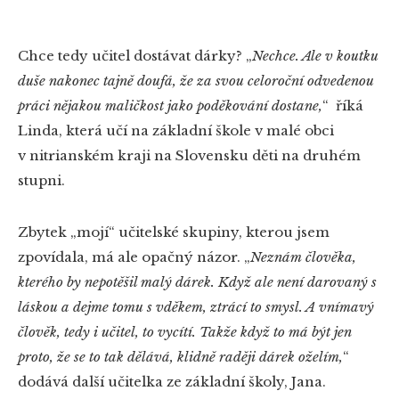
Chce tedy učitel dostávat dárky? „
Nechce. Ale v koutku
duše nakonec tajně doufá, že za svou celoroční odvedenou
práci nějakou maličkost jako poděkování dostane,
“ říká
Linda, která učí na základní škole v malé obci
v nitrianském kraji na Slovensku děti na druhém
stupni.
Zbytek „mojí“ učitelské skupiny, kterou jsem
zpovídala, má ale opačný názor. „
Neznám člověka,
kterého by nepotěšil malý dárek. Když ale není darovaný s
láskou a dejme tomu s vděkem, ztrácí to smysl. A vnímavý
člověk, tedy i učitel, to vycítí. Takže když to má být jen
proto, že se to tak dělává, klidně raději dárek oželím,
“
dodává další učitelka ze základní školy, Jana.