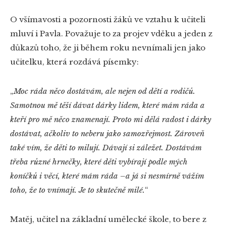
O všímavosti a pozornosti žáků ve vztahu k učiteli
mluví i Pavla. Považuje to za projev vděku a jeden z
důkazů toho, že ji během roku nevnímali jen jako
učitelku, která rozdává písemky:
„
Moc ráda něco dostávám, ale nejen od dětí a rodičů.
Samotnou mě těší dávat dárky lidem, které mám ráda a
kteří pro mě něco znamenají. Proto mi dělá radost i dárky
dostávat, ačkoliv to neberu jako samozřejmost. Zároveň
také vím, že děti to milují. Dávají si záležet. Dostávám
třeba různé hrnečky, které děti vybírají podle mých
koníčků i věcí, které mám ráda –a já si nesmírně vážím
toho, že to vnímají. Je to skutečně milé.
“
Matěj, učitel na základní umělecké škole, to bere z