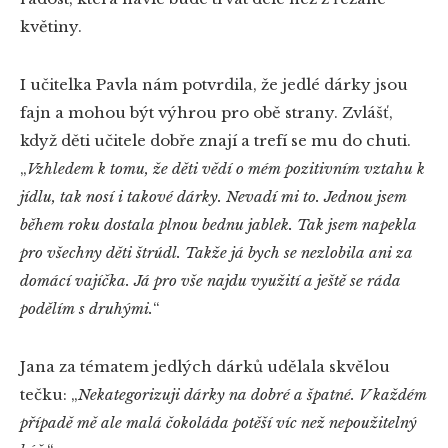
květiny.
I učitelka Pavla nám potvrdila, že jedlé dárky jsou
fajn a mohou být výhrou pro obě strany. Zvlášť,
když děti učitele dobře znají a trefí se mu do chuti.
„
Vzhledem k tomu, že děti vědí o mém pozitivním vztahu k
jídlu, tak nosí i takové dárky. Nevadí mi to. Jednou jsem
během roku dostala plnou bednu jablek. Tak jsem napekla
pro všechny děti štrúdl. Takže já bych se nezlobila ani za
domácí vajíčka. Já pro vše najdu využití a ještě se ráda
podělím s druhými.
“
Jana za tématem jedlých dárků udělala skvělou
tečku: „
Nekategorizuji dárky na dobré a špatné. V každém
případě mě ale malá čokoláda potěší víc než nepoužitelný