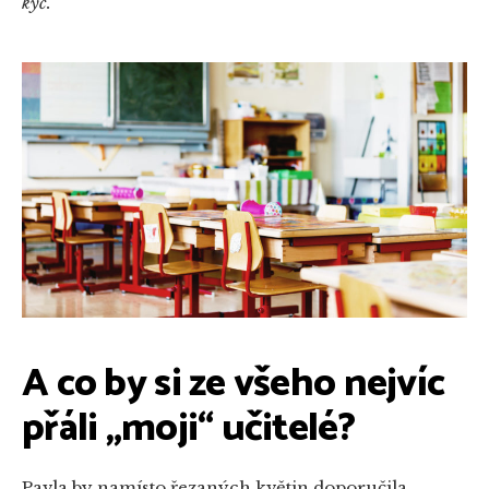
kýč.
“
A co by si ze všeho nejvíc
přáli „moji“ učitelé?
Pavla by namísto řezaných květin doporučila