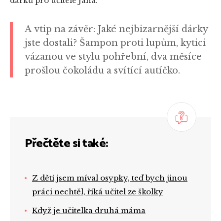
dárků pro učitele Jana.
A vtip na závěr: Jaké nejbizarnější dárky
jste dostali? Šampon proti lupům, kytici
vázanou ve stylu pohřební, dva měsíce
prošlou čokoládu a svítící autíčko.
Přečtěte si také:
Z dětí jsem míval osypky, teď bych jinou
práci nechtěl, říká učitel ze školky
Když je učitelka druhá máma