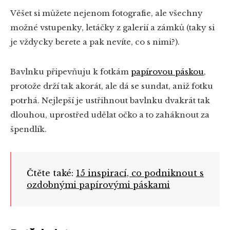
Věšet si můžete nejenom fotografie, ale všechny
možné vstupenky, letáčky z galerií a zámků (taky si
je vždycky berete a pak nevíte, co s nimi?).
Bavlnku připevňuju k fotkám
papírovou páskou
,
protože drží tak akorát, ale dá se sundat, aniž fotku
potrhá. Nejlepší je ustřihnout bavlnku dvakrát tak
dlouhou, uprostřed udělat očko a to zaháknout za
špendlík.
Čtěte také:
15 inspirací, co podniknout s
ozdobnými papírovými páskami