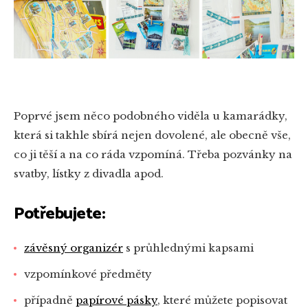
Poprvé jsem něco podobného viděla u kamarádky,
která si takhle sbírá nejen dovolené, ale obecně vše,
co ji těší a na co ráda vzpomíná. Třeba pozvánky na
svatby, lístky z divadla apod.
Potřebujete:
závěsný organizér
s průhlednými kapsami
vzpomínkové předměty
případně
papírové pásky
, které můžete popisovat