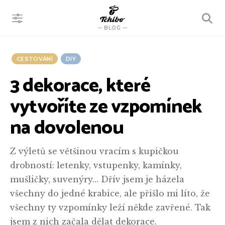
VYHLEDÁVÁNÍ
BLOG
CESTOVÁNÍ
DIY
3 dekorace, které
vytvoříte ze vzpomínek
na dovolenou
Z výletů se většinou vracím s kupičkou
drobností: letenky, vstupenky, kamínky,
mušličky, suvenýry… Dřív jsem je házela
všechny do jedné krabice, ale přišlo mi líto, že
všechny ty vzpomínky leží někde zavřené. Tak
jsem z nich začala dělat dekorace.