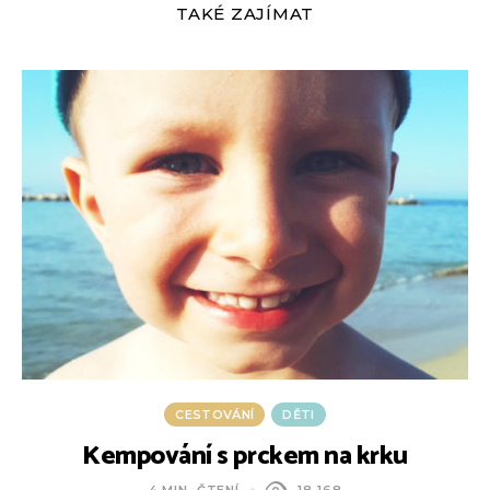
TAKÉ ZAJÍMAT
CESTOVÁNÍ
DĚTI
Kempování s prckem na krku
4 MIN. ČTENÍ
18 168