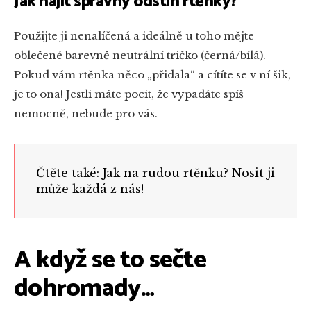
Jak najít správný odstín rtěnky?
Použijte ji nenalíčená a ideálně u toho mějte
oblečené barevně neutrální tričko (černá/bílá).
Pokud vám rtěnka něco „přidala“ a cítíte se v ní šik,
je to ona! Jestli máte pocit, že vypadáte spíš
nemocně, nebude pro vás.
Čtěte také:
Jak na rudou rtěnku? Nosit ji
může každá z nás!
A když se to sečte
dohromady…