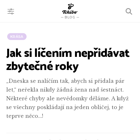
VYHLEDÁVÁNÍ
BLOG
KRÁSA
Jak si líčením nepřidávat
zbytečné roky
„Dneska se nalíčím tak, abych si přidala pár
let,“ neřekla nikdy žádná žena nad šestnáct.
Některé chyby ale nevědomky děláme. A když
se všechny poskládají na jeden obličej, to je
teprve něco…!