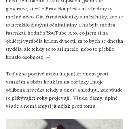
něco jsem okoukala v časopisech (jsem z té
generace, která z Bravíčka přešla na všechny ty
možné něco-Girl čtrnáctideníky a měsíčníky, kde se
to hemžilo žlutými očními stíny a hit byla modrá
řasenka), hodně z YouTube. A to, co jsem si na
obličeji vyráběla kolem dvaceti, za to bych se dneska
styděla, ale tehdy se to asi sneslo, nebo to přebilo
kouzlo osobnosti. :-)
Teď už se poctivě mažu (nejen) krémem proti
vráskám a občas koukám na obrázky „moje
oblíbená herečka tehdy a dnes“ a sleduju, kde všude
se přibývající roky projevují… Všude, dámy, úplně
všude a nemá smysl jít nějak proti tomu.