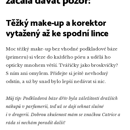
začala dávat pozor:
Těžký make-up a korektor
vytažený až ke spodní lince
Moc těžký make-up bez vhodné podkladové báze
(primeru) si vleze do každého póru a udělá ho
opticky mnohem větší. Tvářičky jako broskvičky?
S ním ani omylem. Přidejte si ještě nevhodný
odstín, a už by snad bylo lepší nedávat si nic.
Můj tip: Podkladová báze dřív byla záležitostí dražších
nákupů v parfumerii, teď už se dají sehnat slušné
i v drogerii. Dobrou zkušenost mám se značkou Catrice a
ráda si nechám poradit další!