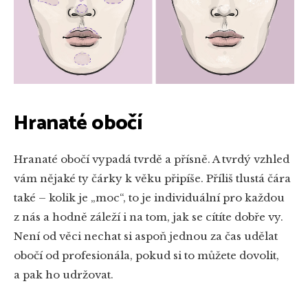
Hranaté obočí
Hranaté obočí vypadá tvrdě a přísně. A tvrdý vzhled
vám nějaké ty čárky k věku připíše. Příliš tlustá čára
také – kolik je „moc“, to je individuální pro každou
z nás a hodně záleží i na tom, jak se cítíte dobře vy.
Není od věci nechat si aspoň jednou za čas udělat
obočí od profesionála, pokud si to můžete dovolit,
a pak ho udržovat.