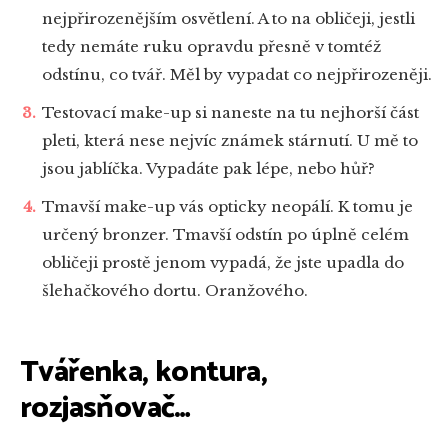
nejpřirozenějším osvětlení. A to na obličeji, jestli
tedy nemáte ruku opravdu přesně v tomtéž
odstínu, co tvář. Měl by vypadat co nejpřirozeněji.
Testovací make-up si naneste na tu nejhorší část
pleti, která nese nejvíc známek stárnutí. U mě to
jsou jablíčka. Vypadáte pak lépe, nebo hůř?
Tmavší make-up vás opticky neopálí. K tomu je
určený bronzer. Tmavší odstín po úplně celém
obličeji prostě jenom vypadá, že jste upadla do
šlehačkového dortu. Oranžového.
Tvářenka, kontura,
rozjasňovač…