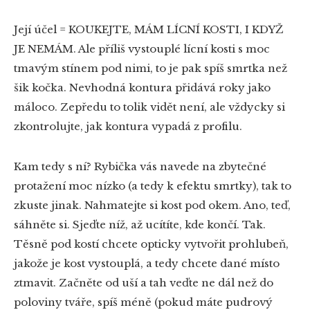
Její účel = KOUKEJTE, MÁM LÍCNÍ KOSTI, I KDYŽ
JE NEMÁM. Ale příliš vystouplé lícní kosti s moc
tmavým stínem pod nimi, to je pak spíš smrtka než
šik kočka. Nevhodná kontura přidává roky jako
máloco. Zepředu to tolik vidět není, ale vždycky si
zkontrolujte, jak kontura vypadá z profilu.
Kam tedy s ní? Rybička vás navede na zbytečné
protažení moc nízko (a tedy k efektu smrtky), tak to
zkuste jinak. Nahmatejte si kost pod okem. Ano, teď,
sáhněte si. Sjeďte níž, až ucítíte, kde končí. Tak.
Těsně pod kostí chcete opticky vytvořit prohlubeň,
jakože je kost vystouplá, a tedy chcete dané místo
ztmavit. Začněte od uší a tah veďte ne dál než do
poloviny tváře, spíš méně (pokud máte pudrový