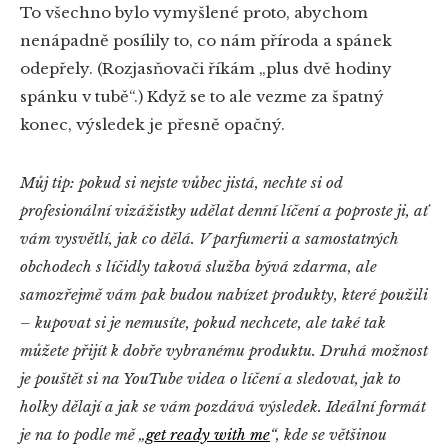
To všechno bylo vymyšlené proto, abychom
nenápadně posílily to, co nám příroda a spánek
odepřely. (Rozjasňovači říkám „plus dvě hodiny
spánku v tubě“.) Když se to ale vezme za špatný
konec, výsledek je přesně opačný.
Můj tip: pokud si nejste vůbec jistá, nechte si od
profesionální vizážistky udělat denní líčení a poproste ji, ať
vám vysvětlí, jak co dělá. V parfumerii a samostatných
obchodech s líčidly taková služba bývá zdarma, ale
samozřejmě vám pak budou nabízet produkty, které použili
– kupovat si je nemusíte, pokud nechcete, ale také tak
můžete přijít k dobře vybranému produktu. Druhá možnost
je pouštět si na YouTube videa o líčení a sledovat, jak to
holky dělají a jak se vám pozdává výsledek. Ideální formát
je na to podle mě „
get ready with me
“, kde se většinou