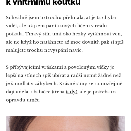
k vnitřnímu koutku
Schválně jsem to trochu přehnala, ať je ta chyba
vidět, ale už jsem pár takových líčení v reálu
potkala. Tmavý stín umí oko hezky vytáhnout ven,
ale ne když ho natáhnete až moc dovnitř, pak si spíš
malujete trochu nevyspání navíc.
S přibývajícími vráskami a povolenými víčky je
lepší na stínech spíš ubírat a radši nemít žádné než
je šmudlat v záhybech. Krásné stíny se samozřejmě
dají udělat i babičce (třeba
tady
), ale je potřeba to
opravdu umět.