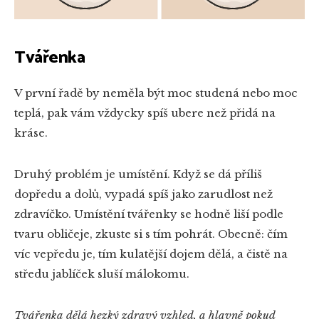
Tvářenka
V první řadě by neměla být moc studená nebo moc
teplá, pak vám vždycky spíš ubere než přidá na
kráse.
Druhý problém je umístění. Když se dá příliš
dopředu a dolů, vypadá spíš jako zarudlost než
zdravíčko. Umístění tvářenky se hodně liší podle
tvaru obličeje, zkuste si s tím pohrát. Obecně: čím
víc vepředu je, tím kulatější dojem dělá, a čistě na
středu jablíček sluší málokomu.
Tvářenka dělá hezký zdravý vzhled, a hlavně pokud