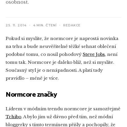
osobnost.
25. 11. 2014
4 MIN. ČTENÍ
REDAKCE
Pokud si myslíte, že normcore je naprostá novinka
na trhu a bude neuvěřitelně těžké sehnat oblečení
podobné tomu, co nosil pohodový
Steve Jobs
, není
tomu tak. Normcore je daleko blíž, než si myslíte.
Současný styl je o nenápadnosti. A platí tady
pravidlo – méně je více.
Normcore značky
Lídrem v módním trendu normcore je samozřejmě
Tchibo
. A bylo jím už dávno před tím, než módní
bloggerky s tímto termínem přišly a pochopily, že