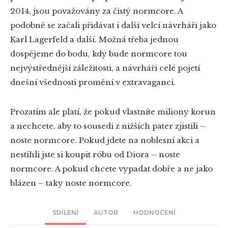
2014, jsou považovány za čistý normcore. A
podobně se začali přidávat i další velcí návrháři jako
Karl Lagerfeld a další. Možná třeba jednou
dospějeme do bodu, kdy bude normcore tou
nejvýstřednější záležitosti, a návrháři celé pojetí
dnešní všednosti promění v extravaganci.
Prozatím ale platí, že pokud vlastníte miliony korun
a nechcete, aby to sousedi z nižších pater zjistili –
noste normcore. Pokud jdete na noblesní akci a
nestihli jste si koupit róbu od Diora – noste
normcore. A pokud chcete vypadat dobře a ne jako
blázen – taky noste normcore.
SDÍLENÍ
AUTOR
HODNOCENÍ