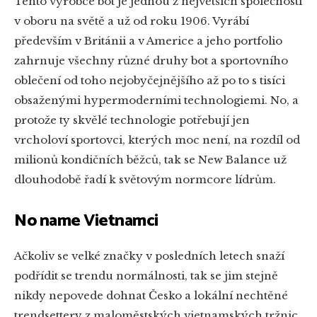
Tento výrobce bot je jednou z největších společností
v oboru na světě a už od roku 1906. Vyrábí
především v Británii a v Americe a jeho portfolio
zahrnuje všechny různé druhy bot a sportovního
oblečení od toho nejobyčejnějšího až po to s tisíci
obsaženými hypermoderními technologiemi. No, a
protože ty skvělé technologie potřebují jen
vrcholoví sportovci, kterých moc není, na rozdíl od
milionů kondičních běžců, tak se New Balance už
dlouhodobě řadí k světovým normcore lídrům.
No name Vietnamci
Ačkoliv se velké značky v posledních letech snaží
podřídit se trendu normálnosti, tak se jim stejně
nikdy nepovede dohnat Česko a lokální nechtěné
trendsettery z maloměstských vietnamských tržnic.