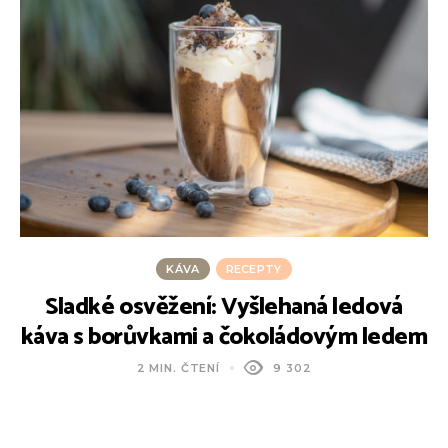
KÁVA
RECEPTY
Sladké osvěžení: Vyšlehaná ledová
káva s borůvkami a čokoládovým ledem
2 MIN. ČTENÍ
9 302