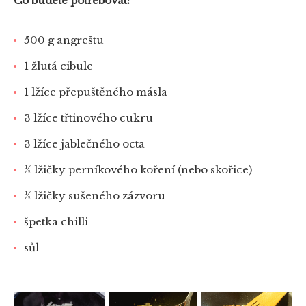
Co budete potřebovat:
500 g angreštu
1 žlutá cibule
1 lžíce přepuštěného másla
3 lžíce třtinového cukru
3 lžíce jablečného octa
½ lžičky perníkového koření (nebo skořice)
½ lžičky sušeného zázvoru
špetka chilli
sůl