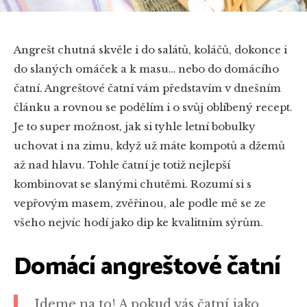
Angrešt chutná skvěle i do salátů, koláčů, dokonce i
do slaných omáček a k masu… nebo do domácího
čatní. Angreštové čatní vám představím v dnešním
článku a rovnou se podělím i o svůj oblíbený recept.
Je to super možnost, jak si tyhle letní bobulky
uchovat i na zimu, když už máte kompotů a džemů
až nad hlavu. Tohle čatní je totiž nejlepší
kombinovat se slanými chutěmi. Rozumí si s
vepřovým masem, zvěřinou, ale podle mě se ze
všeho nejvíc hodí jako dip ke kvalitním sýrům.
Domácí angreštové čatní
Jdeme na to! A pokud vás čatní jako