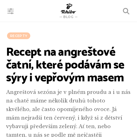
VYHLEDÁVÁNÍ
BLOG
RECEPTY
Recept na angreštové
čatní, které podávám se
sýry i vepřovým masem
Angreštová sezóna je v plném proudu a i u nás
na chatě máme několik druhů tohoto
skvělého, ale často opomíjeného ovoce. Já
mám nejradši ten červený, i když si z dětství
vybavuji především zelený. Ať ten, nebo
tamten, u nás se podle mě nejčastěji