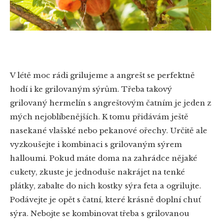
V létě moc rádi grilujeme a angrešt se perfektně
hodí i ke grilovaným sýrům. Třeba takový
grilovaný hermelín s angreštovým čatním je jeden z
mých nejoblíbenějších. K tomu přidávám ještě
nasekané vlašské nebo pekanové ořechy. Určitě ale
vyzkoušejte i kombinaci s grilovaným sýrem
halloumi. Pokud máte doma na zahrádce nějaké
cukety, zkuste je jednoduše nakrájet na tenké
plátky, zabalte do nich kostky sýra feta a ogrilujte.
Podávejte je opět s čatní, které krásně doplní chuť
sýra. Nebojte se kombinovat třeba s grilovanou