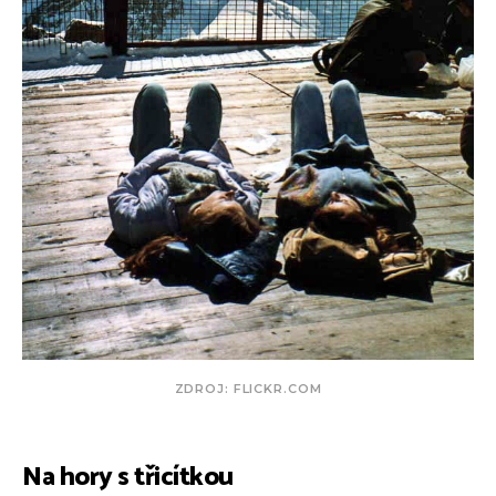
ZDROJ: FLICKR.COM
Na hory s třicítkou