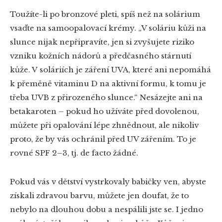
Toužíte-li po bronzové pleti, spíš než na solárium
vsaďte na samoopalovací krémy. „V soláriu kůži na
slunce nijak nepřipravíte, jen si zvyšujete riziko
vzniku kožních nádorů a předčasného stárnutí
kůže. V soláriích je záření UVA, které ani nepomáhá
k přeměně vitaminu D na aktivní formu, k tomu je
třeba UVB z přirozeného slunce.“ Nesázejte ani na
betakaroten – pokud ho užíváte před dovolenou,
můžete při opalování lépe zhnědnout, ale nikoliv
proto, že by vás ochránil před UV zářením. To je
rovné SPF 2–3, tj. de facto žádné.
Pokud vás v dětství vystrkovaly babičky ven, abyste
získali zdravou barvu, můžete jen doufat, že to
nebylo na dlouhou dobu a nespálili jste se. I jedno