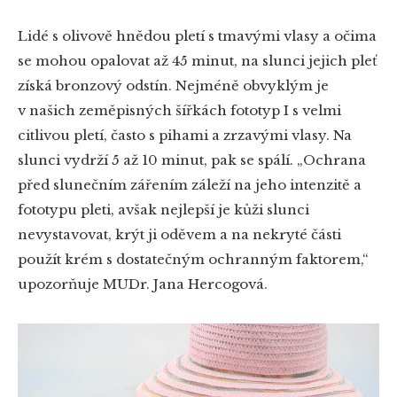
Lidé s olivově hnědou pletí s tmavými vlasy a očima
se mohou opalovat až 45 minut, na slunci jejich pleť
získá bronzový odstín. Nejméně obvyklým je
v našich zeměpisných šířkách fototyp I s velmi
citlivou pletí, často s pihami a zrzavými vlasy. Na
slunci vydrží 5 až 10 minut, pak se spálí. „Ochrana
před slunečním zářením záleží na jeho intenzitě a
fototypu pleti, avšak nejlepší je kůži slunci
nevystavovat, krýt ji oděvem a na nekryté části
použít krém s dostatečným ochranným faktorem,“
upozorňuje MUDr. Jana Hercogová.