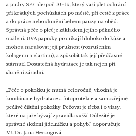
a pudry SPF alespoň 10–15, který vaši pleť ochrání
při krátkých pochůzkách po městě, při cestě z práce
a do práce nebo slunění během pauzy na oběd.
Správná péče o pleť je základem jejího pěkného
opálení. UVA paprsky pronikají hluboko do kůže a
mohou narušovat její pružnost (rozrušením
kolagenu a elastinu), a způsobit tak její předčasné
stárnutí. Dostatečná hydratace je tak nejen při
slunění zásadní.
„Péče o pokožku je nutná celoročně, vhodná je
kombinace hydratace a fotoprotekce a samozřejmě
pečlivé čištění pokožky. Pečovat je třeba i o vlasy,
které na jaře bývají zpravidla sušší. Důležité je
správné složení jídelníčku a pohyb,“ doporučuje
MUDr. Jana Hercogová.