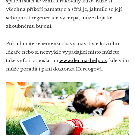
spálení stačí ke vzniku rakoviny kůže. Kůže si
všechna příkoří pamatuje a sčítá je, jakmile se její
schopnost regenerace vyčerpá, může dojít ke
zhoubnému bujení.
Pokud máte sebemenší obavy, navštivte kožního
lékaře nebo si nezvykle vypadající místo můžete
také vyfotit a poslat na
www.derma-help.cz
, kde vám
může poradit i paní doktorka Hercogová.