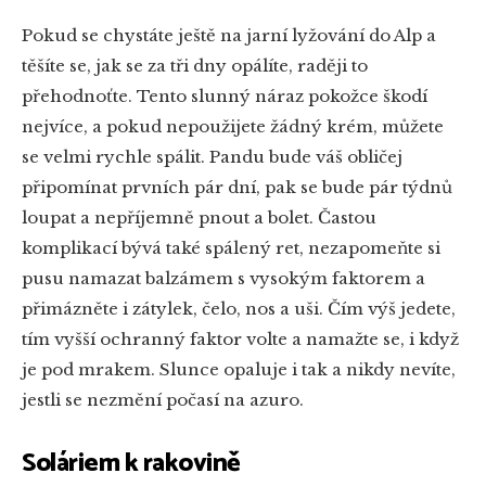
Pokud se chystáte ještě na jarní lyžování do Alp a
těšíte se, jak se za tři dny opálíte, raději to
přehodnoťte. Tento slunný náraz pokožce škodí
nejvíce, a pokud nepoužijete žádný krém, můžete
se velmi rychle spálit. Pandu bude váš obličej
připomínat prvních pár dní, pak se bude pár týdnů
loupat a nepříjemně pnout a bolet. Častou
komplikací bývá také spálený ret, nezapomeňte si
pusu namazat balzámem s vysokým faktorem a
přimázněte i zátylek, čelo, nos a uši. Čím výš jedete,
tím vyšší ochranný faktor volte a namažte se, i když
je pod mrakem. Slunce opaluje i tak a nikdy nevíte,
jestli se nezmění počasí na azuro.
Soláriem k rakovině