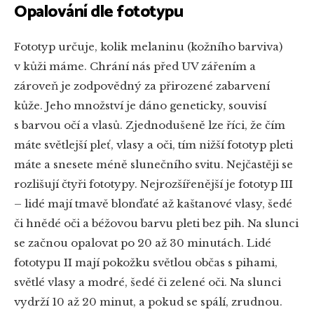
Opalování dle fototypu
Fototyp určuje, kolik melaninu (kožního barviva)
v kůži máme. Chrání nás před UV zářením a
zároveň je zodpovědný za přirozené zabarvení
kůže. Jeho množství je dáno geneticky, souvisí
s barvou očí a vlasů. Zjednodušeně lze říci, že čím
máte světlejší pleť, vlasy a oči, tím nižší fototyp pleti
máte a snesete méně slunečního svitu. Nejčastěji se
rozlišují čtyři fototypy. Nejrozšířenější je fototyp III
– lidé mají tmavě blonďaté až kaštanové vlasy, šedé
či hnědé oči a béžovou barvu pleti bez pih. Na slunci
se začnou opalovat po 20 až 30 minutách. Lidé
fototypu II mají pokožku světlou občas s pihami,
světlé vlasy a modré, šedé či zelené oči. Na slunci
vydrží 10 až 20 minut, a pokud se spálí, zrudnou.