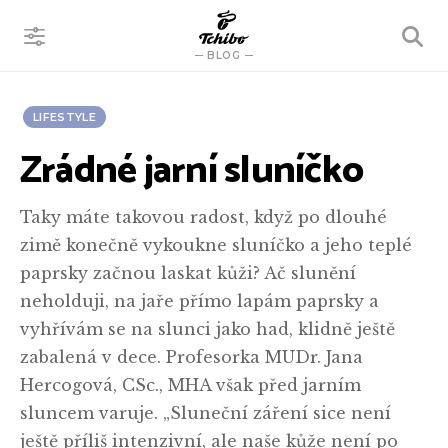
VYHLEDÁVÁNÍ
BLOG
LIFESTYLE
Zrádné jarní sluníčko
Taky máte takovou radost, když po dlouhé
zimě konečně vykoukne sluníčko a jeho teplé
paprsky začnou laskat kůži? Ač slunění
neholduji, na jaře přímo lapám paprsky a
vyhřívám se na slunci jako had, klidně ještě
zabalená v dece. Profesorka MUDr. Jana
Hercogová, CSc., MHA však před jarním
sluncem varuje. „Sluneční záření sice není
ještě příliš intenzivní, ale naše kůže není po