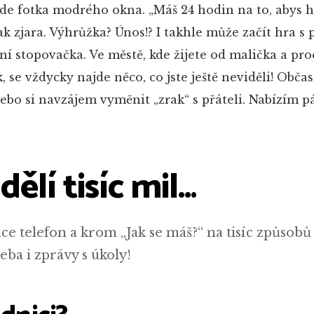
e fotka modrého okna. „Máš 24 hodin na to, abys ho
ak zjara. Výhrůžka? Únos!? I takhle může začít hra s p
ční stopovačka. Ve městě, kde žijete od malička a pro
, se vždycky najde něco, co jste ještě neviděli! Občas 
bo si navzájem vyměnit „zrak“ s přáteli. Nabízím pár
dělí tisíc mil…
e telefon a krom „Jak se máš?“ na tisíc způsobů 
ba i zprávy s úkoly!