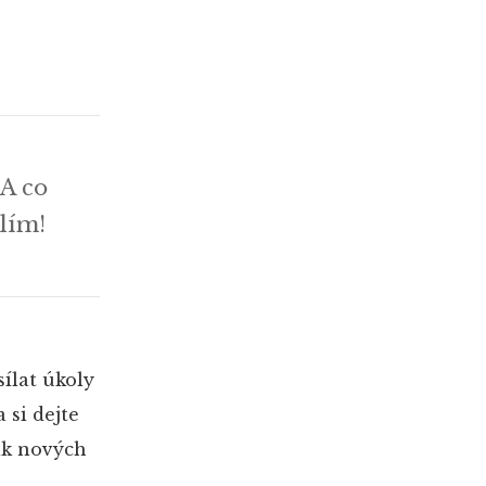
 A co
elím!
ílat úkoly
 si dejte
ik nových