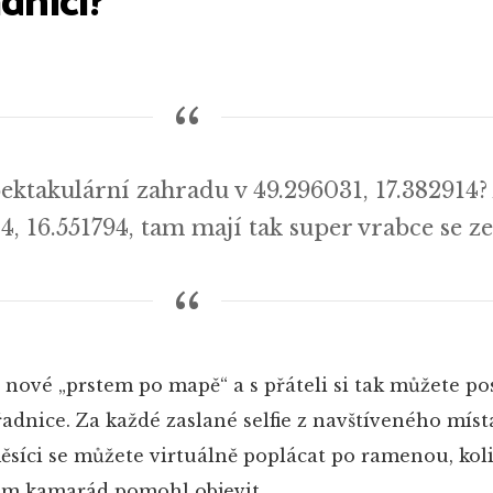
adnici?
pektakulární zahradu v 49.296031, 17.382914?
4, 16.551794, tam mají tak super vrabce se z
nové „prstem po mapě“ a s přáteli si tak můžete pos
dnice. Za každé zaslané selfie z navštíveného místa
ěsíci se můžete virtuálně poplácat po ramenou, kol
ám kamarád pomohl objevit.