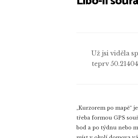
Libo-li souř
Už jsi viděla s
teprv 50.21404
„Kurzorem po mapě“ je 
třeba formou GPS souřa
bod a po týdnu nebo m
míst v okolí domova v