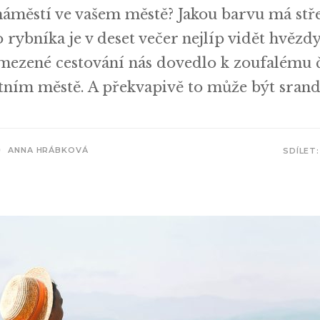
 náměstí ve vašem městě? Jakou barvu má stř
o rybníka je v deset večer nejlíp vidět hvěz
 Omezené cestování nás dovedlo k zoufalému 
astním městě. A překvapivě to může být srand
ANNA HRÁBKOVÁ
SDÍLET