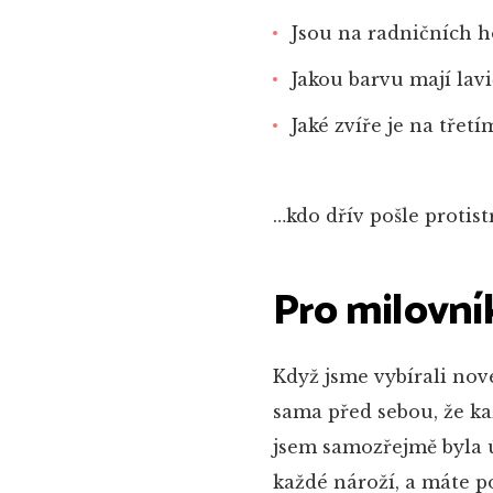
Jsou na radničních h
Jakou barvu mají lav
Jaké zvíře je na třet
…kdo dřív pošle protis
Pro milovník
Když jsme vybírali no
sama před sebou, že ka
jsem samozřejmě byla 
každé nároží, a máte po