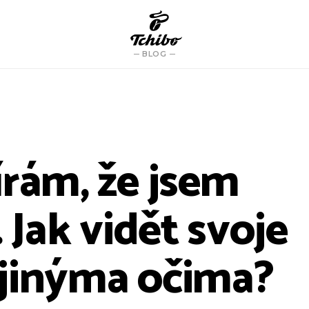
BLOG
írám, že jsem
. Jak vidět svoje
jinýma očima?