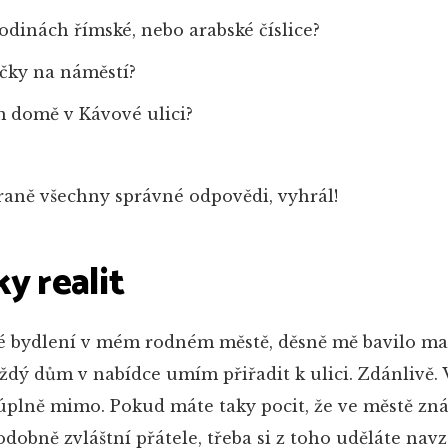
odinách římské, nebo arabské číslice?
ičky na náměstí?
ím domě v Kávové ulici?
traně všechny správné odpovědi, vyhrál!
y realit
vé bydlení v mém rodném městě, děsně mě bavilo m
ždý dům v nabídce umím přiřadit k ulici. Zdánlivě. 
úplně mimo. Pokud máte taky pocit, že ve městě zná
dobně zvláštní přátele, třeba si z toho uděláte nav