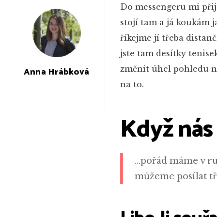
Do messengeru mi přijd
stojí tam a já koukám j
říkejme jí třeba distan
jste tam desítky tenisek
změnit úhel pohledu ne
Anna Hrábková
na to.
Když nás 
…pořád máme v ruc
můžeme posílat tře