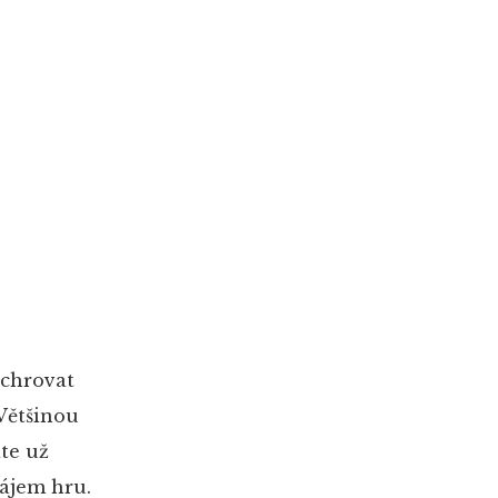
achrovat
Většinou
te už
zájem hru.