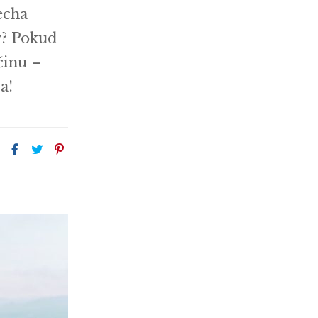
echa
dy? Pokud
činu –
a!
: