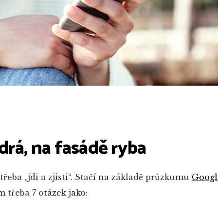
drá, na fasádě ryba
řeba „jdi a zjisti“. Stačí na základě průzkumu
Googl
 třeba 7 otázek jako: