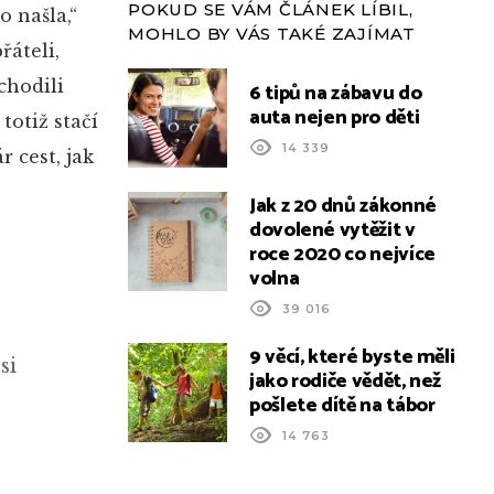
POKUD SE VÁM ČLÁNEK LÍBIL,
 našla,“
MOHLO BY VÁS TAKÉ ZAJÍMAT
řáteli,
chodili
6 tipů na zábavu do
auta nejen pro děti
totiž stačí
14 339
 cest, jak
Jak z 20 dnů zákonné
dovolené vytěžit v
roce 2020 co nejvíce
volna
39 016
9 věcí, které byste měli
si
jako rodiče vědět, než
pošlete dítě na tábor
14 763