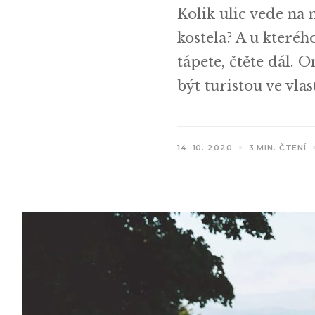
Kolik ulic vede na
kostela? A u kteréh
tápete, čtěte dál.
být turistou ve vl
14. 10. 2020
3 MIN. ČTENÍ