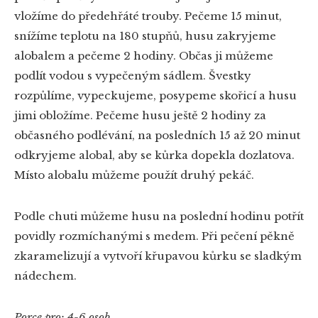
vložíme do předehřáté trouby. Pečeme 15 minut,
snížíme teplotu na 180 stupňů, husu zakryjeme
alobalem a pečeme 2 hodiny. Občas ji můžeme
podlít vodou s vypečeným sádlem. Švestky
rozpůlíme, vypeckujeme, posypeme skořicí a husu
jimi obložíme. Pečeme husu ještě 2 hodiny za
občasného podlévání, na posledních 15 až 20 minut
odkryjeme alobal, aby se kůrka dopekla dozlatova.
Místo alobalu můžeme použít druhý pekáč.
Podle chuti můžeme husu na poslední hodinu potřít
povidly rozmíchanými s medem. Při pečení pěkně
zkaramelizují a vytvoří křupavou kůrku se sladkým
nádechem.
Porce pro: 4-6 osob