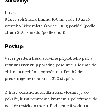
Suroviny:
1 husa
3 lžíce soli
2 lžíce kmínu
100 ml vody
10 až 15
švestek
2 lžíce mleté skořice
100 g povidel (podle
chuti)
2 lžíce medu (podle chuti)
Postup:
Večer předem husu zbavíme případného peří a
zevnitř i zvenku ji pořádně posolíme. Uložíme do
chladu a necháme odpočinout. Druhý den
předehřejeme troubu na 220 stupňů.
Z husy odřízneme křídla a krk, vložíme je do
pekáče, husu posypeme kmínem a položíme ji do
pekáče prsíčky nahoru. Podlijeme ji vodou a