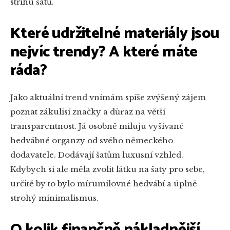
střihu šatů.
Které udržitelné materiály jsou
nejvíc trendy? A které máte
ráda?
Jako aktuální trend vnímám spíše zvýšený zájem
poznat zákulisí značky a důraz na větší
transparentnost. Já osobně miluju vyšívané
hedvábné organzy od svého německého
dodavatele. Dodávají šatům luxusní vzhled.
Kdybych si ale měla zvolit látku na šaty pro sebe,
určitě by to bylo mírumilovné hedvábí a úplně
strohý minimalismus.
O kolik finančně nákladnější