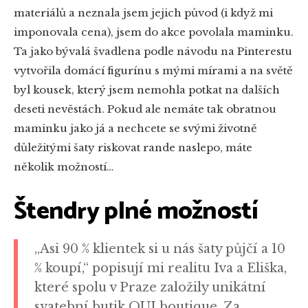
materiálů a neznala jsem jejich původ (i když mi
imponovala cena), jsem do akce povolala maminku.
Ta jako bývalá švadlena podle návodu na Pinterestu
vytvořila domácí figurínu s mými mírami a na světě
byl kousek, který jsem nemohla potkat na dalších
deseti nevěstách. Pokud ale nemáte tak obratnou
maminku jako já a nechcete se svými životně
důležitými šaty riskovat rande naslepo, máte
několik možností…
Štendry plné možností
„Asi 90 % klientek si u nás šaty půjčí a 10
% koupí,“ popisují mi realitu Iva a Eliška,
které spolu v Praze založily unikátní
svatební butik OUI boutique. Za