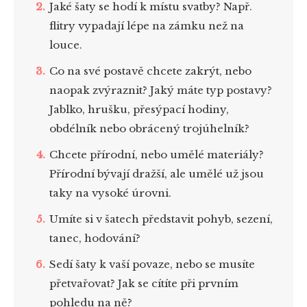
Jaké šaty se hodí k místu svatby? Např.
flitry vypadají lépe na zámku než na
louce.
Co na své postavě chcete zakrýt, nebo
naopak zvýraznit? Jaký máte typ postavy?
Jablko, hrušku, přesýpací hodiny,
obdélník nebo obrácený trojúhelník?
Chcete přírodní, nebo umělé materiály?
Přírodní bývají dražší, ale umělé už jsou
taky na vysoké úrovni.
Umíte si v šatech představit pohyb, sezení,
tanec, hodování?
Sedí šaty k vaší povaze, nebo se musíte
přetvařovat? Jak se cítíte při prvním
pohledu na ně?