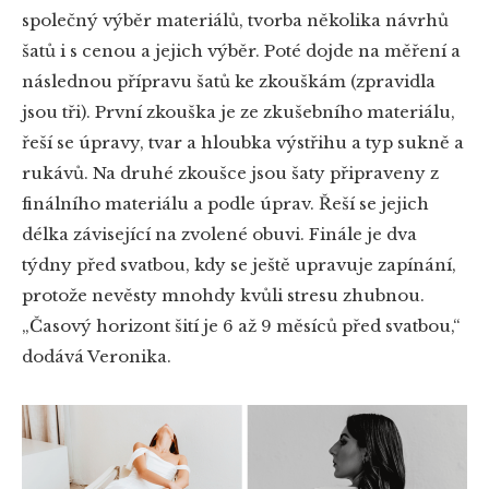
společný výběr materiálů, tvorba několika návrhů
šatů i s cenou a jejich výběr. Poté dojde na měření a
následnou přípravu šatů ke zkouškám (zpravidla
jsou tři). První zkouška je ze zkušebního materiálu,
řeší se úpravy, tvar a hloubka výstřihu a typ sukně a
rukávů. Na druhé zkoušce jsou šaty připraveny z
finálního materiálu a podle úprav. Řeší se jejich
délka závisející na zvolené obuvi. Finále je dva
týdny před svatbou, kdy se ještě upravuje zapínání,
protože nevěsty mnohdy kvůli stresu zhubnou.
„Časový horizont šití je 6 až 9 měsíců před svatbou,“
dodává Veronika.