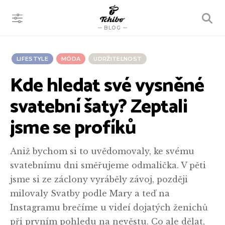
VYHLEDÁVÁNÍ
BLOG
LIFESTYLE
MÓDA
UDRŽITELNOST
Kde hledat své vysněné
svatební šaty? Zeptali
jsme se profíků
Aniž bychom si to uvědomovaly, ke svému
svatebnímu dni směřujeme odmalička. V pěti
jsme si ze záclony vyráběly závoj, později
milovaly Svatby podle Mary a teď na
Instagramu brečíme u videí dojatých ženichů
při prvním pohledu na nevěstu. Co ale dělat,