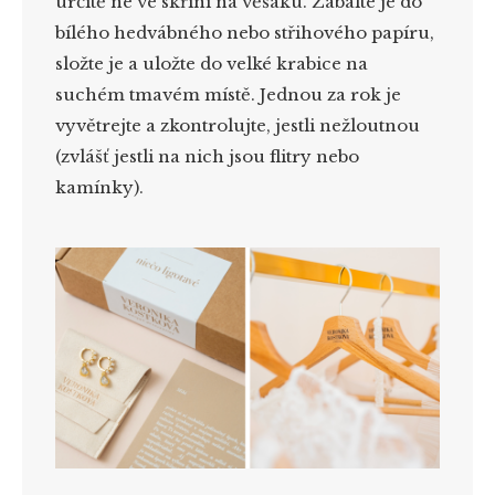
určitě ne ve skříni na věšáku. Zabalte je do
bílého hedvábného nebo střihového papíru,
složte je a uložte do velké krabice na
suchém tmavém místě. Jednou za rok je
vyvětrejte a zkontrolujte, jestli nežloutnou
(zvlášť jestli na nich jsou flitry nebo
kamínky).