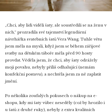
„Chci, aby lidi viděli šaty, ale soustředili se na ženu v
nich,“ prozradila své tajemství legendární
návrhářka svatebních šatů Vera Wang. Tuhle větu
jsem měla na mysli, když jsem se během zářijové
svatby na dětském táboře měla před 90 hosty
provdat. Věděla jsem, že chci, aby šaty odrážely
moji povahu, nebyly příliš odhalující (nemám
konfekční postavu), a nechtěla jsem za ně zaplatit
jmění.
Po několika zoufalých pokusech o nákup na e-
shopu, kdy mi šaty vůbec neseděly (což by hrozilo i
u šatů z druhé ruky), nebyly z extra kvalitních