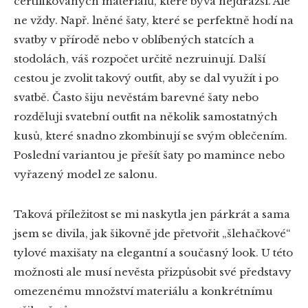
certifikovaných materiálů, které bývá nejdražší. Ale
ne vždy. Např. lněné šaty, které se perfektně hodí na
svatby v přírodě nebo v oblíbených statcích a
stodolách, váš rozpočet určitě nezruinují. Další
cestou je zvolit takový outfit, aby se dal využít i po
svatbě. Často šiju nevěstám barevné šaty nebo
rozděluji svatební outfit na několik samostatných
kusů, které snadno zkombinují se svým oblečením.
Poslední variantou je přešít šaty po mamince nebo
vyřazený model ze salonu.
Taková příležitost se mi naskytla jen párkrát a sama
jsem se divila, jak šikovně jde přetvořit „šlehačkové“
tylové maxišaty na elegantní a současný look. U této
možnosti ale musí nevěsta přizpůsobit své představy
omezenému množství materiálu a konkrétnímu