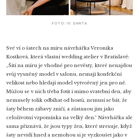
FOTO: IV. SANTA
Své ví o šatech na míru návrhářka Veronika
Kostková, která vlastní wedding atelier v Bratislavě:
„Šití na míru je vhodné pro nevěsty, které nenajdou
svůj vysněný model v salonu, nemají konfekční
velikost nebo hledají model vytvořený jen pro ně.
Můžou se v nich třeba fotit i mimo svatební den, aby
nemusely tolik odbíhat od hostů, nemusí se bát, že
šaty během zábavy zničí, a zůstanou jim jako
celoživotní vzpomínka na velký den.“ Návrhářka ale
sama přiznává, že jsou typy žen, které stresuje, když
šaty nevidí hned a nemohou si je vyzkoušet jako v