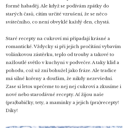
formě habaděj. Ale když se podívám zpátky do
starých časů, cítím určité vzrušení, že se něco
svátečního, co není obvyklé každý den, chystá.
Staré recepty na cukroví mi připadají krásné a
romantické. Vždycky si při jejich pročítání vybavím
volánkovou zástěrku, teplo od trouby a takové to
nažloutlé světlo v kuchyni v podvečer. A taky klid a
pohodu, což už zní bohužel jako fráze. Ale tradice
má silné kořeny a doufám, že nikdy nezevšední.
Zase si letos upečeme to nej nej cukroví a zkusíme i
nové nebo starodávné recepty. Ať žijou naše
(pra)babičky, tety, a maminky a jejich (pra)recepty!
Díky!