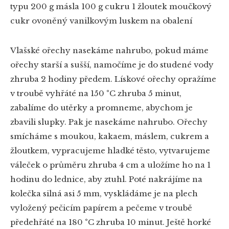
typu
200 g másla
100 g cukru
1 žloutek
moučkový
cukr ovoněný vanilkovým luskem na obalení
Vlašské ořechy nasekáme nahrubo, pokud máme
ořechy starší a sušší, namočíme je do studené vody
zhruba 2 hodiny předem. Lískové ořechy opražíme
v troubě vyhřáté na 150 °C zhruba 5 minut,
zabalíme do utěrky a promneme, abychom je
zbavili slupky. Pak je nasekáme nahrubo. Ořechy
smícháme s moukou, kakaem, máslem, cukrem a
žloutkem, vypracujeme hladké těsto, vytvarujeme
váleček o průměru zhruba 4 cm a uložíme ho na 1
hodinu do lednice, aby ztuhl. Poté nakrájíme na
kolečka silná asi 5 mm, vyskládáme je na plech
vyložený pečicím papírem a pečeme v troubě
předehřáté na 180 °C zhruba 10 minut. Ještě horké