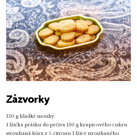
Zázvorky
150 g hladké mouky
1 lžička prášku do pečiva
150 g krupicového cukru
strouhaná kůra z ½ citronu
1 lžíce strouhaného