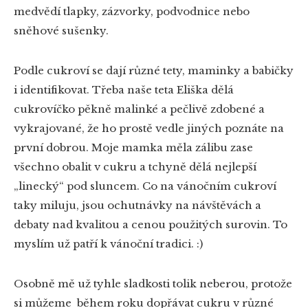
medvědí tlapky, zázvorky, podvodnice nebo
sněhové sušenky.
Podle cukroví se dají různé tety, maminky a babičky
i identifikovat. Třeba naše teta Eliška dělá
cukrovíčko pěkně malinké a pečlivě zdobené a
vykrajované, že ho prostě vedle jiných poznáte na
první dobrou. Moje mamka měla zálibu zase
všechno obalit v cukru a tchyně dělá nejlepší
„linecký“ pod sluncem. Co na vánočním cukroví
taky miluju, jsou ochutnávky na návštěvách a
debaty nad kvalitou a cenou použitých surovin. To
myslím už patří k vánoční tradici. :)
Osobně mě už tyhle sladkosti tolik neberou, protože
si můžeme během roku dopřávat cukru v různé