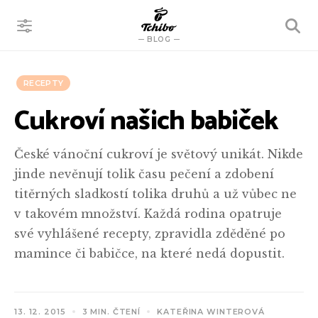
VYHLEDÁVÁNÍ
BLOG
RECEPTY
Cukroví našich babiček
České vánoční cukroví je světový unikát. Nikde
jinde nevěnují tolik času pečení a zdobení
titěrných sladkostí tolika druhů a už vůbec ne
v takovém množství. Každá rodina opatruje
své vyhlášené recepty, zpravidla zděděné po
mamince či babičce, na které nedá dopustit.
13. 12. 2015
3 MIN. ČTENÍ
KATEŘINA WINTEROVÁ