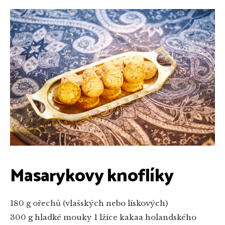
Masarykovy knoflíky
180 g ořechů (vlašských nebo lískových)
300 g hladké mouky
1 lžíce kakaa holandského