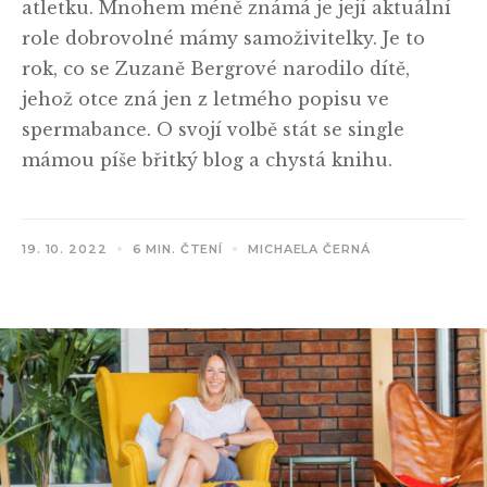
atletku. Mnohem méně známá je její aktuální
role dobrovolné mámy samoživitelky. Je to
rok, co se Zuzaně Bergrové narodilo dítě,
jehož otce zná jen z letmého popisu ve
spermabance. O svojí volbě stát se single
mámou píše břitký blog a chystá knihu.
19. 10. 2022
6 MIN. ČTENÍ
MICHAELA ČERNÁ