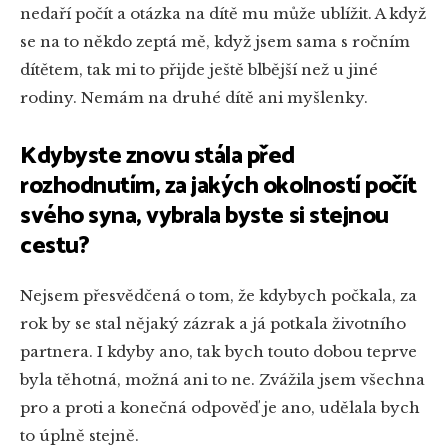
nedaří počít a otázka na dítě mu může ublížit. A když
se na to někdo zeptá mě, když jsem sama s ročním
dítětem, tak mi to přijde ještě blbější než u jiné
rodiny. Nemám na druhé dítě ani myšlenky.
Kdybyste znovu stála před
rozhodnutím, za jakých okolností počít
svého syna, vybrala byste si stejnou
cestu?
Nejsem přesvědčená o tom, že kdybych počkala, za
rok by se stal nějaký zázrak a já potkala životního
partnera. I kdyby ano, tak bych touto dobou teprve
byla těhotná, možná ani to ne. Zvážila jsem všechna
pro a proti a konečná odpověď je ano, udělala bych
to úplně stejně.