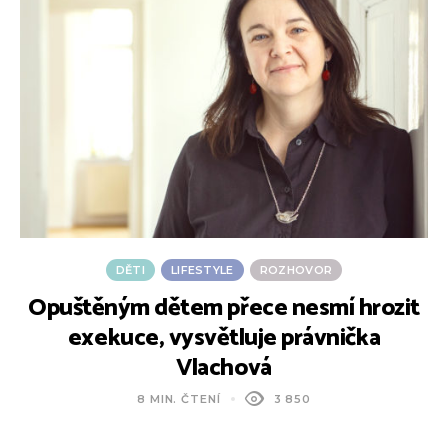
DĚTI
LIFESTYLE
ROZHOVOR
Opuštěným dětem přece nesmí hrozit
M
exekuce, vysvětluje právnička
Vlachová
8 MIN. ČTENÍ
3 850