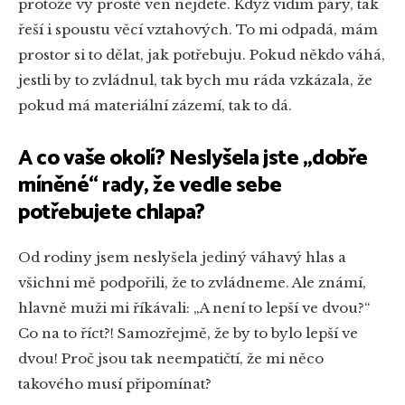
protože vy prostě ven nejdete. Když vidím páry, tak
řeší i spoustu věcí vztahových. To mi odpadá, mám
prostor si to dělat, jak potřebuju. Pokud někdo váhá,
jestli by to zvládnul, tak bych mu ráda vzkázala, že
pokud má materiální zázemí, tak to dá.
A co vaše okolí? Neslyšela jste „dobře
míněné“ rady, že vedle sebe
potřebujete chlapa?
Od rodiny jsem neslyšela jediný váhavý hlas a
všichni mě podpořili, že to zvládneme. Ale známí,
hlavně muži mi říkávali: „A není to lepší ve dvou?“
Co na to říct?! Samozřejmě, že by to bylo lepší ve
dvou! Proč jsou tak neempatičtí, že mi něco
takového musí připomínat?