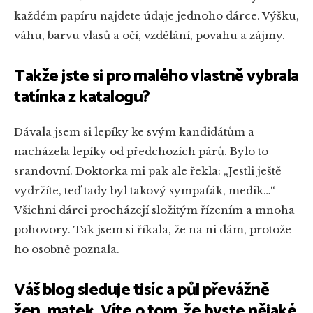
každém papíru najdete údaje jednoho dárce. Výšku,
váhu, barvu vlasů a očí, vzdělání, povahu a zájmy.
Takže jste si pro malého vlastně vybrala
tatínka z katalogu?
Dávala jsem si lepíky ke svým kandidátům a
nacházela lepíky od předchozích párů. Bylo to
srandovní. Doktorka mi pak ale řekla: „Jestli ještě
vydržíte, teď tady byl takový sympaťák, medik…“
Všichni dárci procházejí složitým řízením a mnoha
pohovory. Tak jsem si říkala, že na ni dám, protože
ho osobně poznala.
Váš blog sleduje tisíc a půl převážně
žen, matek. Víte o tom, že byste nějaké