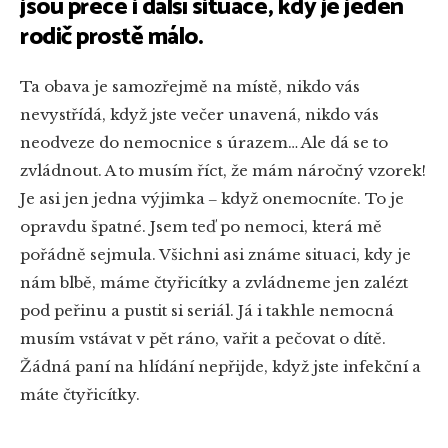
jsou přece i další situace, kdy je jeden
rodič prostě málo.
Ta obava je samozřejmě na místě, nikdo vás
nevystřídá, když jste večer unavená, nikdo vás
neodveze do nemocnice s úrazem… Ale dá se to
zvládnout. A to musím říct, že mám náročný vzorek!
Je asi jen jedna výjimka ‒ když onemocníte. To je
opravdu špatné. Jsem teď po nemoci, která mě
pořádně sejmula. Všichni asi známe situaci, kdy je
nám blbě, máme čtyřicítky a zvládneme jen zalézt
pod peřinu a pustit si seriál. Já i takhle nemocná
musím vstávat v pět ráno, vařit a pečovat o dítě.
Žádná paní na hlídání nepřijde, když jste infekční a
máte čtyřicítky.