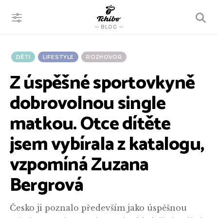
VYHLEDÁVÁNÍ
BLOG
DĚTI
LIFESTYLE
ROZHOVOR
Z úspěšné sportovkyně
dobrovolnou single
matkou. Otce dítěte
jsem vybírala z katalogu,
vzpomíná Zuzana
Bergrová
Česko ji poznalo především jako úspěšnou