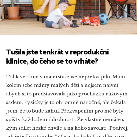
Tušila jste tenkrát v reprodukční
klinice, do čeho se to vrháte?
Tolik věcí mě v mateřství zase nepřekvapilo. Mám
kolem sebe mámy malých dětí a nejsem naivní,
abych si to představovala jako procházku růžovým
sadem. Fyzicky je to ohromně náročné, ale čekala
jsem, že to bude záhul. Překvapením pro mě byly
spíš ty každodenní drobnosti. Že vlastně nemáte s
kým sdílet hezké chvíle a na koho zavolat: „Podívej,
jak je teď roztomilej!“ Občas by bylo fajn dítě uspat,