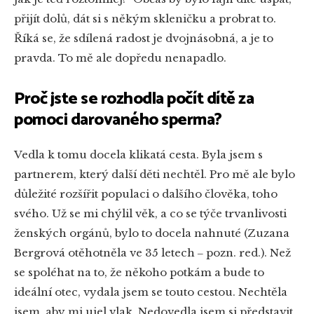
přijít dolů, dát si s někým skleničku a probrat to.
Říká se, že sdílená radost je dvojnásobná, a je to
pravda. To mě ale dopředu nenapadlo.
Proč jste se rozhodla počít dítě za
pomoci darovaného sperma?
Vedla k tomu docela klikatá cesta. Byla jsem s
partnerem, který další děti nechtěl. Pro mě ale bylo
důležité rozšířit populaci o dalšího člověka, toho
svého. Už se mi chýlil věk, a co se týče trvanlivosti
ženských orgánů, bylo to docela nahnuté (Zuzana
Bergrová otěhotněla ve 35 letech ‒ pozn. red.). Než
se spoléhat na to, že někoho potkám a bude to
ideální otec, vydala jsem se touto cestou. Nechtěla
jsem, aby mi ujel vlak. Nedovedla jsem si představit,