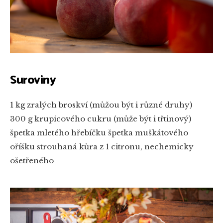
Suroviny
1 kg zralých broskví (můžou být i různé druhy)
300 g krupicového cukru (může být i třtinový)
špetka mletého hřebíčku
špetka muškátového
oříšku
strouhaná kůra z 1 citronu, nechemicky
ošetřeného