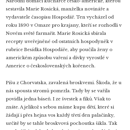
Národní domácí kuchařce česko-americké, kterou
sestavila Marie Rosická, manželka novináře a
vydavatele časopisu Hospodář. Ten vycházel od
roku 1890 v Omaze pro krajany, kteří se rozhodli v
Novém světě farmařit. Marie Rosická sbírala
recepty uveřejněné od ostatních hospodyněk v
rubrice Besídka Hospodáře, aby poučila ženy o
americkém způsobu vaření a dívky vyrostlé v
Americe o československých kořenech.
Píšu z Chorvatska, zavalená broskvemi. Škoda, že u
nás spousta stromů pomrzla. Tady by se vařila
povidla jedna báseň. I ze švestek a fíků. Však to
znáte. A jelikož s sebou máme kupu dětí, které si
žádají i přes hejna vos každý třetí den palačinky,
určitě by se tahle broskvová pochoutka šikla. Tak