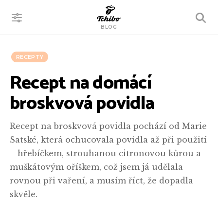
VYHLEDÁVÁNÍ
BLOG
RECEPTY
Recept na domácí
broskvová povidla
Recept na broskvová povidla pochází od Marie
Satské, která ochucovala povidla až při použití
– hřebíčkem, strouhanou citronovou kůrou a
muškátovým oříškem, což jsem já udělala
rovnou při vaření, a musím říct, že dopadla
skvěle.