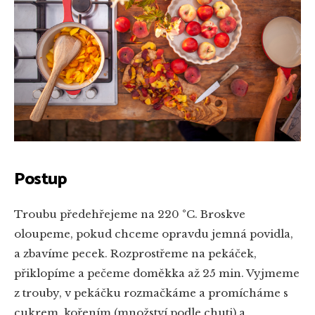
Postup
Troubu předehřejeme na 220 °C. Broskve
oloupeme, pokud chceme opravdu jemná povidla,
a zbavíme pecek. Rozprostřeme na pekáček,
přiklopíme a pečeme doměkka až 25 min. Vyjmeme
z trouby, v pekáčku rozmačkáme a promícháme s
cukrem, kořením (množství podle chuti) a