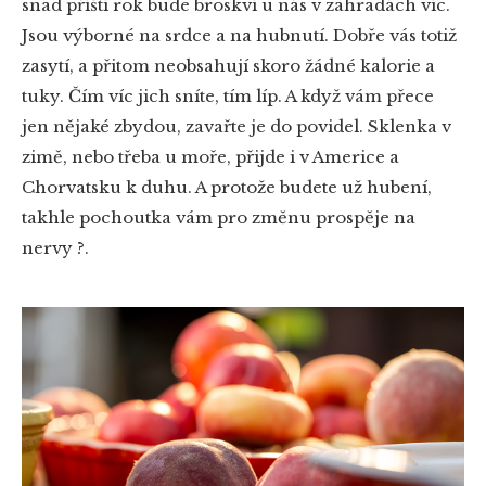
snad příští rok bude broskví u nás v zahradách víc.
Jsou výborné na srdce a na hubnutí. Dobře vás totiž
zasytí, a přitom neobsahují skoro žádné kalorie a
tuky. Čím víc jich sníte, tím líp. A když vám přece
jen nějaké zbydou, zavařte je do povidel. Sklenka v
zimě, nebo třeba u moře, přijde i v Americe a
Chorvatsku k duhu. A protože budete už hubení,
takhle pochoutka vám pro změnu prospěje na
nervy ?.