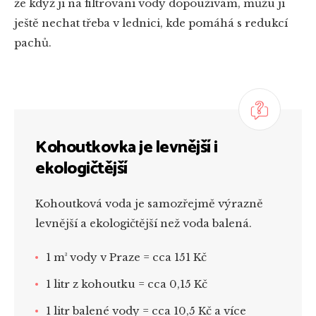
že když ji na filtrování vody dopoužívám, můžu ji
ještě nechat třeba v lednici, kde pomáhá s redukcí
pachů.
Kohoutkovka je levnější i
ekologičtější
Kohoutková voda je samozřejmě výrazně
levnější a ekologičtější než voda balená.
1 m³ vody v Praze = cca
151 Kč
1 litr z kohoutku = cca
0,15 Kč
1 litr balené vody = cca 10,5 Kč a více