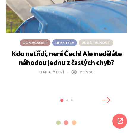
DOMÁCNOST
LIFESTYLE
UDRŽITELNOST
Kdo netřídí, není Čech! Ale neděláte
náhodou jednu z častých chyb?
8 MIN. ČTENÍ
25 790