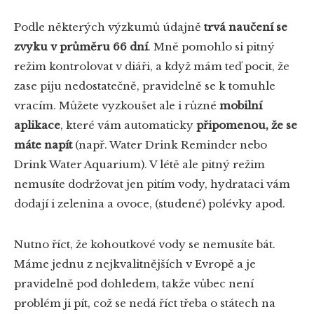
Podle některých výzkumů údajně
trvá naučení se
zvyku v
průměru 66 dní
. Mně pomohlo si pitný
režim kontrolovat v diáři, a když mám teď pocit, že
zase piju nedostatečně, pravidelně se k tomuhle
vracím. Můžete vyzkoušet ale i různé
mobilní
aplikace
, které vám automaticky
připomenou, že se
máte napít
(např. Water Drink Reminder nebo
Drink Water Aquarium). V létě ale pitný režim
nemusíte dodržovat jen pitím vody, hydrataci vám
dodají i zelenina a ovoce, (studené) polévky apod.
Nutno říct, že kohoutkové vody se nemusíte bát.
Máme jednu z nejkvalitnějších v Evropě a je
pravidelně pod dohledem, takže vůbec není
problém ji pít, což se nedá říct třeba o státech na