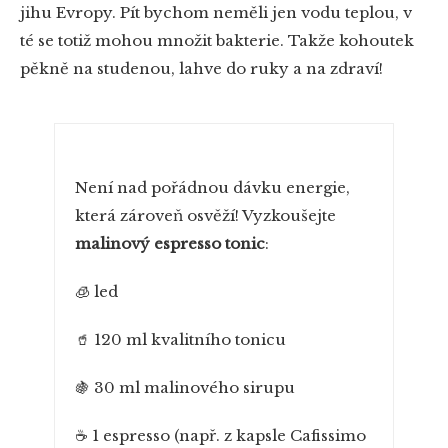
jihu Evropy. Pít bychom neměli jen vodu teplou, v
té se totiž mohou množit bakterie. Takže kohoutek
pěkně na studenou, lahve do ruky a na zdraví!
PŘEHRÁT ZNOVU
Není nad pořádnou dávku energie,
která zároveň osvěží! Vyzkoušejte
malinový espresso tonic
:
🧊 led
🥤 120 ml kvalitního tonicu
🍇 30 ml malinového sirupu
☕ 1 espresso (např. z kapsle Cafissimo