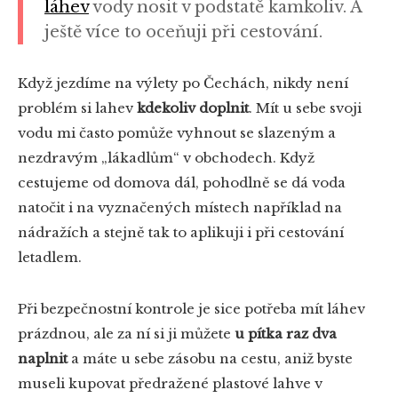
láhev
vody nosit v podstatě kamkoliv. A
ještě více to oceňuji při cestování.
Když jezdíme na výlety po Čechách, nikdy není
problém si lahev
kdekoliv doplnit
. Mít u sebe svoji
vodu mi často pomůže vyhnout se slazeným a
nezdravým „lákadlům“ v obchodech. Když
cestujeme od domova dál, pohodlně se dá voda
natočit i na vyznačených místech například na
nádražích a stejně tak to aplikuji i při cestování
letadlem.
Při bezpečnostní kontrole je sice potřeba mít láhev
prázdnou, ale za ní si ji můžete
u pítka raz dva
naplnit
a máte u sebe zásobu na cestu, aniž byste
museli kupovat předražené plastové lahve v