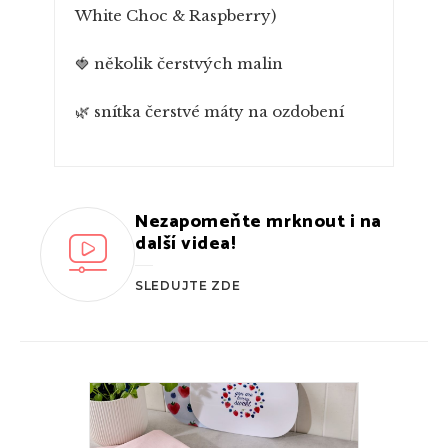
White Choc & Raspberry)
🍓 několik čerstvých malin
🌿 snítka čerstvé máty na ozdobení
Nezapomeňte mrknout i na
další videa!
SLEDUJTE ZDE