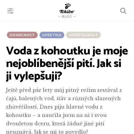
VYHLEDÁVÁNÍ
BLOG
DOMÁCNOST
LIFESTYLE
UDRŽITELNOST
Voda z kohoutku je moje
nejoblíbenější pití. Jak si
ji vylepšuji?
Ještě před pár lety můj pitný režim sestával z
čajů, balených vod, šťáv a různých slazených
zhůvěřilostí. Dnes piju hlavně vodu z
kohoutku – a naučila jsem na ni i svou
dvouletou dceru, která žádné jiné pití
neuznává. Jak se mi to povedlo?