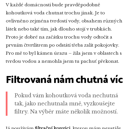
V každé domácnosti bude pravděpodobně
kohoutková voda chutnat trochu jinak. Je to
ovlivněno zejména tvrdostí vody, obsahem různých
látek nebo také tím, jak dlouho stojí v trubkách.
Proto je dobré na začátku trochu vody odtočit a
prvním čtvrtlitrem po odstátí třeba zalít pokojovky.
Pro mě to byl kámen úrazu – žila jsem v oblastech s
tvrdou vodou a nemohla jsem tu pachuť překonat.
Filtrovaná nám chutná víc
Pokud vám kohoutková voda nechutná
tak, jako nechutnala mně, vyzkoušejte
filtry. Na výběr máte několik možností.
Já používám
filtrační konvici
, kterou mám neustále