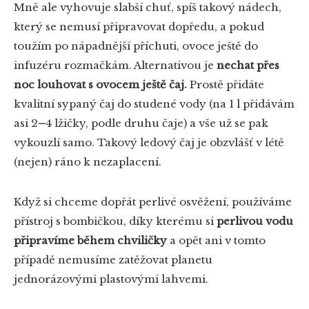
Mně ale vyhovuje slabší chuť, spíš takový nádech,
který se nemusí připravovat dopředu, a pokud
toužím po nápadnější příchuti, ovoce ještě do
infuzéru rozmačkám. Alternativou je
nechat přes
noc louhovat s ovocem ještě čaj.
Prostě přidáte
kvalitní sypaný čaj do studené vody (na 1 l přidávám
asi 2
–
4 lžičky, podle druhu čaje) a vše už se pak
vykouzlí samo. Takový ledový čaj je obzvlášť v létě
(nejen) ráno k nezaplacení.
Když si chceme dopřát perlivé osvěžení, používáme
přístroj s bombičkou, díky kterému si
perlivou vodu
připravíme během chviličky
a opět ani v tomto
případě nemusíme zatěžovat planetu
jednorázovými plastovými lahvemi.