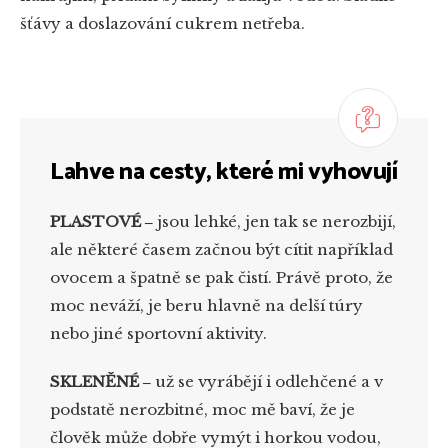
šťávy a doslazování cukrem netřeba.
Lahve na cesty, které mi vyhovují
PLASTOVÉ
‒
jsou lehké, jen tak se nerozbijí,
ale některé časem začnou být cítit například
ovocem a špatně se pak čistí. Právě proto, že
moc neváží, je beru hlavně na delší túry
nebo jiné sportovní aktivity.
SKLENĚNÉ
‒
už se vyrábějí i odlehčené a v
podstatě nerozbitné, moc mě baví, že je
člověk může dobře vymýt i horkou vodou,