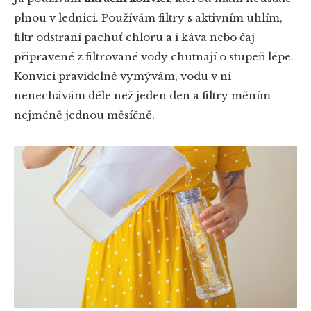
plnou v lednici. Používám filtry s aktivním uhlím,
filtr odstraní pachuť chloru a i káva nebo čaj
připravené z filtrované vody chutnají o stupeň lépe.
Konvici pravidelně vymývám, vodu v ní
nenechávám déle než jeden den a filtry měním
nejméně jednou měsíčně.