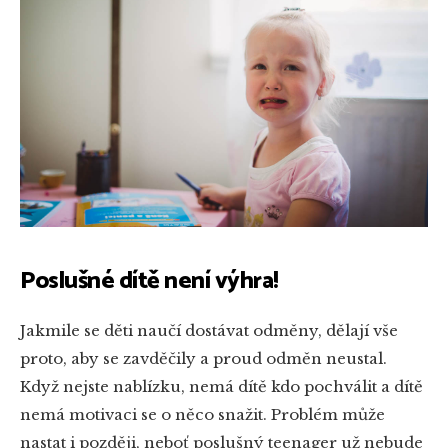
Poslušné dítě není výhra!
Jakmile se děti naučí dostávat odměny, dělají vše
proto, aby se zavděčily a proud odměn neustal.
Když nejste nablízku, nemá dítě kdo pochválit a dítě
nemá motivaci se o něco snažit. Problém může
nastat i později, neboť poslušný teenager už nebude