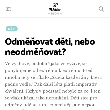
VYHLEDÁVÁNÍ
BLOG
DĚTI
Odměňovat děti, nebo
neodměňovat?
Ve výchově, podobně jako ve výživě, se
pohybujeme od extrému k extrému. Před
mnoha lety se říkalo „Škoda každé rány, která
padne vedle.“ Pak další léta platil imperativ
chválení, i když v podstatě nebylo za co. I ten
se však ukázal jako nefunkční. Děti sice pro
odměny udělají i to, co nechtějí, ale nejsou