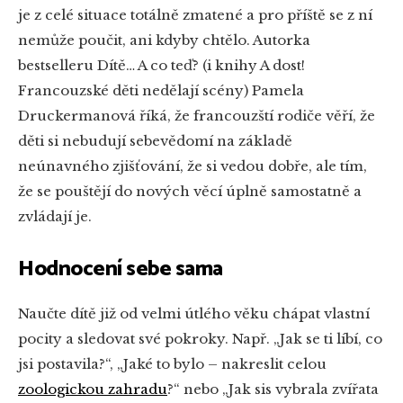
je z celé situace totálně zmatené a pro příště se z ní
nemůže poučit, ani kdyby chtělo. Autorka
bestselleru Dítě… A co teď? (i knihy A dost!
Francouzské děti nedělají scény) Pamela
Druckermanová říká, že francouzští rodiče věří, že
děti si nebudují sebevědomí na základě
neúnavného zjišťování, že si vedou dobře, ale tím,
že se pouštějí do nových věcí úplně samostatně a
zvládají je.
Hodnocení sebe sama
Naučte dítě již od velmi útlého věku chápat vlastní
pocity a sledovat své pokroky. Např. „Jak se ti líbí, co
jsi postavila?“, „Jaké to bylo – nakreslit celou
zoologickou zahradu
?“ nebo „Jak sis vybrala zvířata