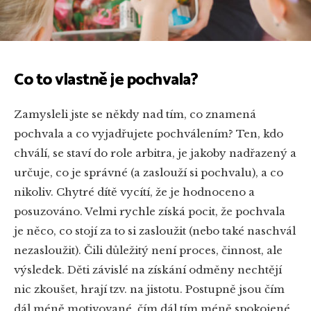
Co to vlastně je pochvala?
Zamysleli jste se někdy nad tím, co znamená
pochvala a co vyjadřujete pochválením? Ten, kdo
chválí, se staví do role arbitra, je jakoby nadřazený a
určuje, co je správné (a zaslouží si pochvalu), a co
nikoliv. Chytré dítě vycítí, že je hodnoceno a
posuzováno. Velmi rychle získá pocit, že pochvala
je něco, co stojí za to si zasloužit (nebo také naschvál
nezasloužit). Čili důležitý není proces, činnost, ale
výsledek. Děti závislé na získání odměny nechtějí
nic zkoušet, hrají tzv. na jistotu. Postupně jsou čím
dál méně motivované, čím dál tím méně spokojené