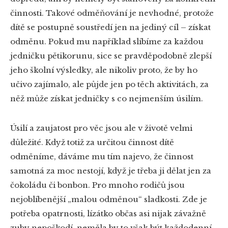
činnosti. Takové odměňování je nevhodné, protože
dítě se postupně soustředí jen na jediný cíl – získat
odměnu. Pokud mu například slíbíme za každou
jedničku pětikorunu, sice se pravděpodobně zlepší
jeho školní výsledky, ale nikoliv proto, že by ho
učivo zajímalo, ale půjde jen po těch aktivitách, za
něž může získat jedničky s co nejmenším úsilím.
Úsilí a zaujatost pro věc jsou ale v životě velmi
důležité. Když totiž za určitou činnost dítě
odměníme, dáváme mu tím najevo, že činnost
samotná za moc nestojí, když je třeba ji dělat jen za
čokoládu či bonbon. Pro mnoho rodičů jsou
nejoblíbenější „malou odměnou“ sladkosti. Zde je
potřeba opatrnosti, lízátko občas asi nijak závažně
zuby nepoškodí, neměla by to však být každodenní