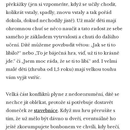
překážky (jen si vzpomeňte, když se učily chodit,
kolikrát vstaly, spadly, znovu vstaly a tak pořád
dokola, dokud nechodily jistě). Už malé děti mají
ohromnou chuť se něco naučit a tato radost ze sebe
samého je základem vytrvalosti a chuti do dalšího
učení. Dítě můžeme povzbudit větou: „Jak se ti to
líbilo?“ nebo „To je báječná hra, viď, už ti to krásně
jde.“ či „Jsem moc ráda, že se ti to líbí.“ atd. I velmi
malé děti (zhruba od 1,5 roku) mají velkou touhu
vám vyjít vstříc.
Velká část konfliktů plyne z nedorozumění, dítě se
nechce jít oblékat, protože si potřebuje dostavět
domeček ze
stavebnice
. Když mu hru přerušíte s
tím, že už mělo být dávno u dveří, eventuálně ho
ještě zkorumpujete bonbonem ve chvíli, kdy brečí,