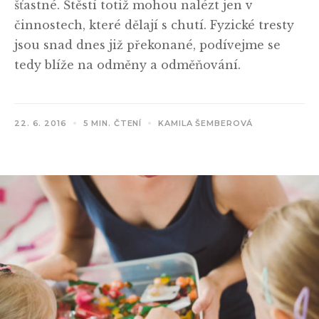
šťastné. Štěstí totiž mohou nalézt jen v
činnostech, které dělají s chutí. Fyzické tresty
jsou snad dnes již překonané, podívejme se
tedy blíže na odměny a odměňování.
22. 6. 2016
5 MIN. ČTENÍ
KAMILA ŠEMBEROVÁ