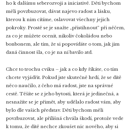
ho k dalšímu seberozvoji a iniciativě. Děti bychom
měli povzbuzovat, dávat najevo radost a lásku,
kterou k nim cítíme, oslavovat všechny jejich
pokroky. Prostě se je snažte „přistihnout“ při něčem,
za co je můžete ocenit, nikoliv čokoládou nebo
bonbonem, ale tím, že si popovídáte o tom, jak jim
daná činnost šla, co je na ní bavilo atd.
Chce to trochu cviku – jak a co kdy říkáte, co tím
chcete vyjádřit. Pokud jste skutečně hrdí, že se dítě
něco naučilo, z čeho má radost, jste na správné
cestě. Těšíte se z jeho bytosti, která je jedinečná, a
nesnažíte se je přimět, aby udělalo radost vám, aby
bylo dle vašich představ. Děti bychom měli
povzbuzovat, ale přílišná chvála škodí, protože vede
k tomu, že dítě nechce zkoušet nic nového, aby si