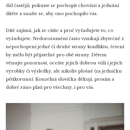
dál častěji), pokuste se pochopit chování a jednání
dítěte a snažte se, aby ono pochopilo vás.
Dítě zajímá, jak se cítíte a proč vyžadujete to, co
vyžadujete. Nedorozumění často vznikají zbytečně z
nepochopení jedné či druhé strany konfliktu, řešení
by mělo být přijatelné pro obě strany. Dětem
věnujte pozornost, oceňte jejich dobrou vůli i jejich
výrobky či výsledky, ale nikoliv plošně (za jedničku
pětikorunu). Kouzelná slovíčka děkuji, prosím a
dobré ráno platí pro všechny, i pro vás.