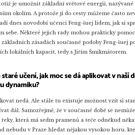
otiž je umožnit základní světové energii, nazývané 
našim okolím. A protože jí do cesty můžeme často n
radí dnes novodobí učenci Feng-šuej lidem, jak si sp
em sebe. Některé jejich rady mohou prakticky pomo
 o základních zásadách současné podoby Feng-šuej p
ších lokálních kapacit, tedy s Jiřím Šmikmátorem.
staré učení, jak moc se dá aplikovat v naší 
ou dynamiku?
kovat nedá. Ale stále tu existuje možnost vzít si sta
ívat dál. Samozřejmě, že v současné době se nemůže
 řeky, která má sedm pramenů a teče odněkud někam
lad nebudu v Praze hledat nějakou vysokou horu, kt