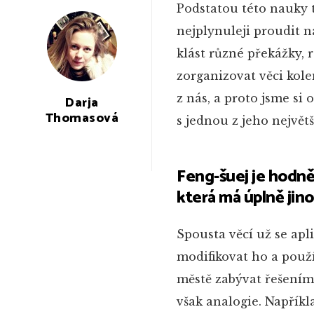
Podstatou této nauky t
nejplynuleji proudit 
klást různé překážky, 
zorganizovat věci kol
z nás, a proto jsme si
Darja
Thomasová
s jednou z jeho největ
Feng-šuej je hodně 
která má úplně jin
Spousta věcí už se apli
modifikovat ho a použ
městě zabývat řešením
však analogie. Napřík