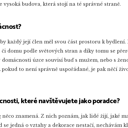
je vysoká budova, která stojí na té správné straně.
ácnost?
by každý její člen měl svou část prostoru k bydlení.
 či domu podle světových stran a díky tomu se přer
 v domácnosti úzce souvisí buď s mužem, nebo s žen
 pokud to není správně uspořádané, je pak něčí živo
cnosti, které navštěvujete jako poradce?
e
něco znamená. Z nich poznám, jak lidé žijí, jaké ma
d se jedná o vztahy a dekorace nestačí, nechávám k