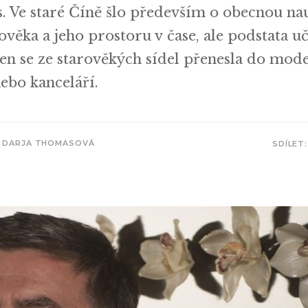
. Ve staré Číně šlo především o obecnou na
věka a jeho prostoru v čase, ale podstata uč
 jen se ze starověkých sídel přenesla do mod
ebo kanceláří.
DARJA THOMASOVÁ
SDÍLET