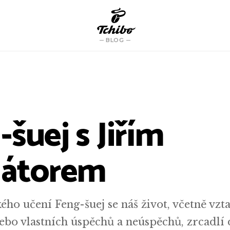
BLOG
šuej s Jiřím
átorem
ého učení Feng-šuej se náš život, včetně vzt
nebo vlastních úspěchů a neúspěchů, zrcadlí