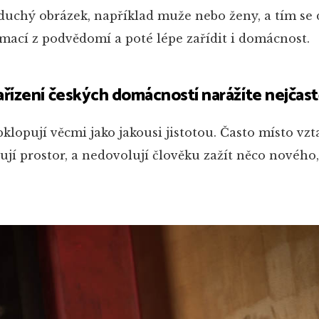
oduchý obrázek, například muže nebo ženy, a tím se 
mací z podvědomí a poté lépe zařídit i domácnost.
ařízení českých domácností narážíte nejčast
bklopují věcmi jako jakousi jistotou. Často místo vz
ují prostor, a nedovolují člověku zažít něco nového, 