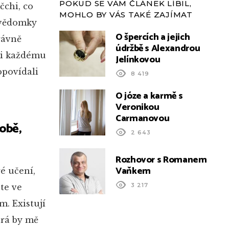
POKUD SE VÁM ČLÁNEK LÍBIL,
čchi, co
MOHLO BY VÁS TAKÉ ZAJÍMAT
evědomky
O špercích a jejich
rávně
údržbě s Alexandrou
ci každému
Jelínkovou
opovídali
8 419
O józe a karmě s
Veronikou
Carmanovou
době,
2 643
Rozhovor s Romanem
Vaňkem
ré učení,
3 217
te ve
. Existují
erá by mě