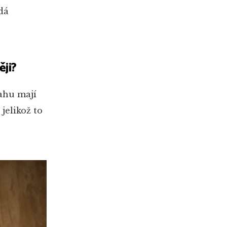
dá
ěji?
tahu mají
jelikož to