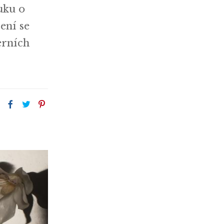
uku o
ení se
erních
: