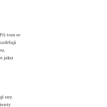
 Při tom se
ozdělují
ou,
t jaksi
jí sny,
lienty