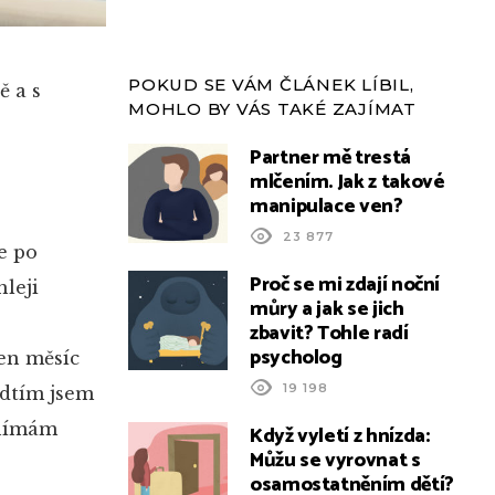
POKUD SE VÁM ČLÁNEK LÍBIL,
ě a s
MOHLO BY VÁS TAKÉ ZAJÍMAT
Partner mě trestá
mlčením. Jak z takové
manipulace ven?
23 877
e po
Proč se mi zdají noční
leji
můry a jak se jich
zbavit? Tohle radí
psycholog
en měsíc
19 198
edtím jsem
vnímám
Když vyletí z hnízda:
Můžu se vyrovnat s
osamostatněním dětí?