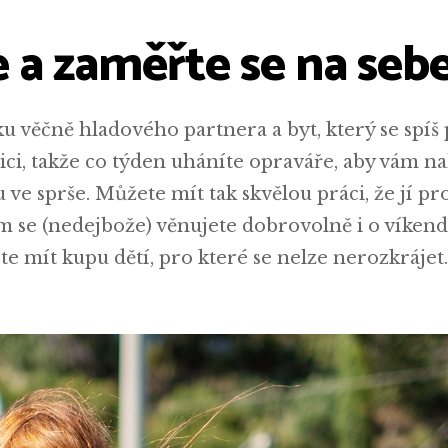
 a zaměřte se na seb
u věčně hladového partnera a byt, který se spíš
ci, takže co týden uháníte opraváře, aby vám na
ru ve sprše. Můžete mít tak skvělou práci, že jí p
 se (nedejbože) věnujete dobrovolně i o víkend
 mít kupu dětí, pro které se nelze nerozkrájet