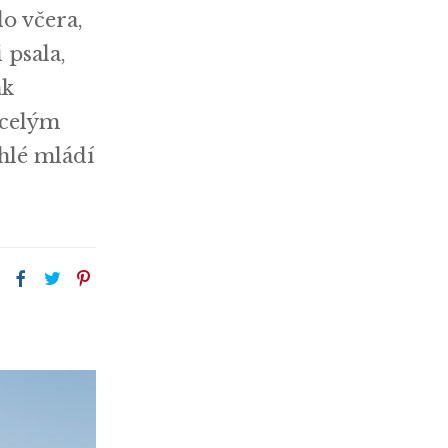
lo včera,
 psala,
ak
s celým
ihlé mládí
: