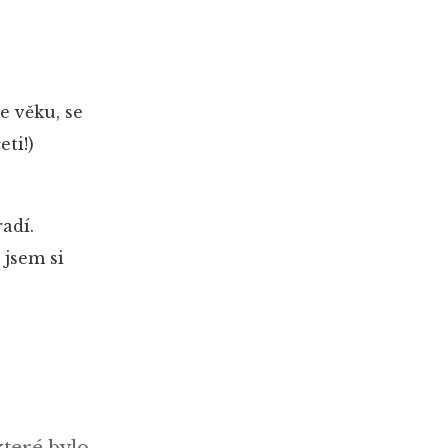
e věku, se
eti!)
adí.
 jsem si
které bylo