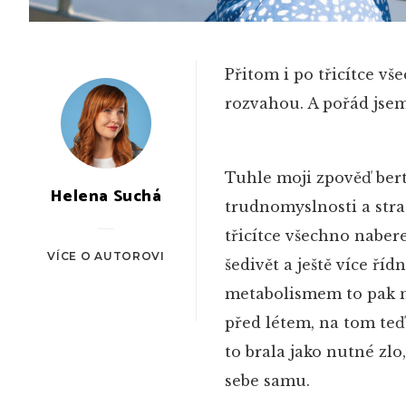
Přitom i po třicítce vše
rozvahou. A pořád jsem 
Tuhle moji zpověď ber
Helena Suchá
trudnomyslnosti a strac
třicítce všechno naber
VÍCE O AUTOROVI
šedivět a ještě více říd
metabolismem to pak n
před létem, na tom te
to brala jako nutné zl
sebe samu.