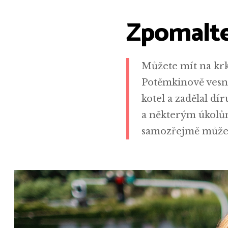
Zpomalte
Můžete mít na krk
Potěmkinově vesni
kotel a zadělal dí
a některým úkolům
samozřejmě můžete