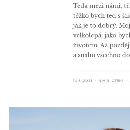
Teda mezi námi, tři
těžko bych teď s š
jak je to dobrý. Mo
velkolepá, jako byc
životem. Až pozděj
a snahu všechno do 
11. 8. 2021
4 MIN. ČTENÍ