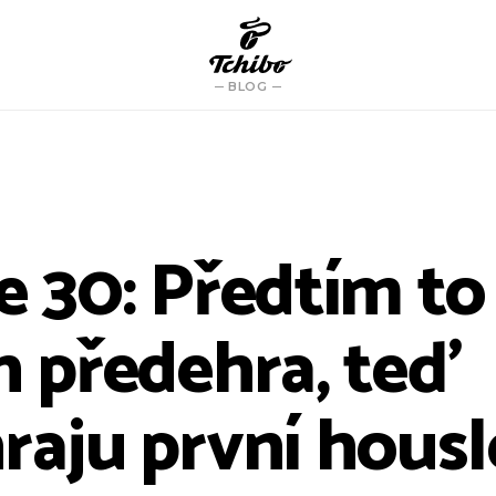
BLOG
e 30: Předtím to
n předehra, teď
raju první housl