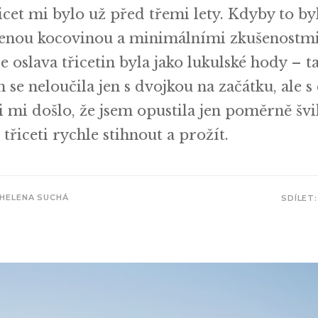
cet mi bylo už před třemi lety. Kdyby to by
ílenou kocovinou a minimálními zkušenostmi
je oslava třicetin byla jako lukulské hody – t
h se neloučila jen s dvojkou na začátku, ale 
i mi došlo, že jsem opustila jen poměrně šv
třiceti rychle stihnout a prožít.
HELENA SUCHÁ
SDÍLET