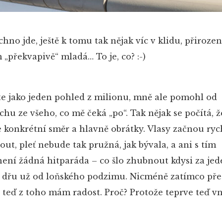
chno jde, ještě k tomu tak nějak víc v klidu, přirozen
„překvapivě“ mladá… To je, co? :-)
te jako jeden pohled z milionu, mně ale pomohl od
hu ze všeho, co mě čeká „po“. Tak nějak se počítá, ž
e konkrétní směr a hlavně obrátky. Vlasy začnou rych
nout, pleť nebude tak pružná, jak bývala, a ani s tím
ení žádná hitparáda – co šlo zhubnout kdysi za jed
ď dřu už od loňského podzimu. Nicméně zatímco př
o, teď z toho mám radost. Proč? Protože teprve teď 