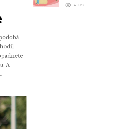
4 525
e
 podobá
hodil
ropadnete
u. A
…