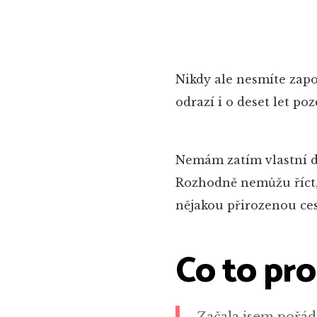
Nikdy ale nesmíte zapo
odrazí i o deset let po
Nemám zatím vlastní dě
Rozhodně nemůžu říct, 
nějakou přirozenou cest
Co to pr
Začala jsem pořádn