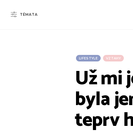
TÉMATA
LIFESTYLE
VZTAHY
Už mi j
byla je
teprv h