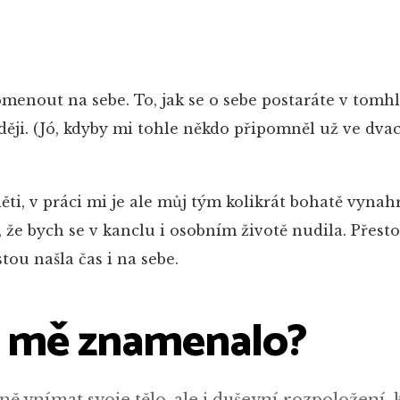
menout na sebe. To, jak se o sebe postaráte v tomhl
zději. (Jó, kdyby mi tohle někdo připomněl už ve dvac
ti, v práci mi je ale můj tým kolikrát bohatě vynahr
že bych se v kanclu i osobním životě nudila. Přesto
ou našla čas i na sebe.
o mě znamenalo?
ě vnímat svoje tělo, ale i duševní rozpoložení, 