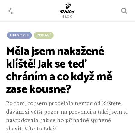
VYHLEDÁVÁNÍ
BLOG
LIFESTYLE
ZDRAVÍ
Měla jsem nakažené
klíště! Jak se teď
chráním a co když mě
zase kousne?
Po tom, co jsem prodělala nemoc od klíštěte,
dávám si větší pozor na prevenci a také jsem si
nastudovala, jak se ho případně správně
zbavit. Víte to také?