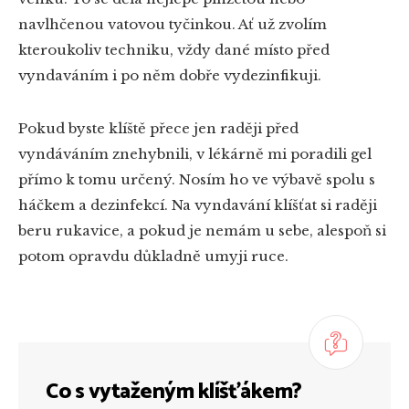
navlhčenou vatovou tyčinkou. Ať už zvolím
kteroukoliv techniku, vždy dané místo před
vyndaváním i po něm dobře vydezinfikuji.
Pokud byste klíště přece jen raději před
vyndáváním znehybnili, v lékárně mi poradili gel
přímo k tomu určený. Nosím ho ve výbavě spolu s
háčkem a dezinfekcí. Na vyndavání klíšťat si raději
beru rukavice, a pokud je nemám u sebe, alespoň si
potom opravdu důkladně umyji ruce.
Co s vytaženým klíšťákem?