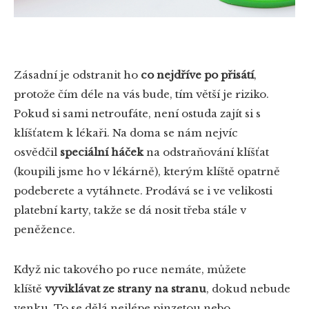
Zásadní je odstranit ho
co nejdříve po přisátí
,
protože čím déle na vás bude, tím větší je riziko.
Pokud si sami netroufáte, není ostuda zajít si s
klíšťatem k lékaři. Na doma se nám nejvíc
osvědčil
speciální háček
na odstraňování klíšťat
(koupili jsme ho v lékárně), kterým klíště opatrně
podeberete a vytáhnete. Prodává se i ve velikosti
platební karty, takže se dá nosit třeba stále v
peněžence.
Když nic takového po ruce nemáte, můžete
klíště
vyviklávat ze strany na stranu
, dokud nebude
venku. To se dělá nejlépe pinzetou nebo