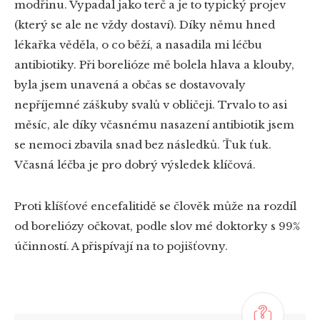
modřinu. Vypadal jako terč a je to typický projev
(který se ale ne vždy dostaví). Díky němu hned
lékařka věděla, o co běží, a nasadila mi léčbu
antibiotiky. Při borelióze mě bolela hlava a klouby,
byla jsem unavená a občas se dostavovaly
nepříjemné záškuby svalů v obličeji. Trvalo to asi
měsíc, ale díky včasnému nasazení antibiotik jsem
se nemoci zbavila snad bez následků. Ťuk ťuk.
Včasná léčba je pro dobrý výsledek klíčová.
Proti klíšťové encefalitidě se člověk může na rozdíl
od boreliózy očkovat, podle slov mé doktorky s 99%
účinností. A přispívají na to pojišťovny.