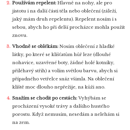
Používám repelent:
Hlavně na nohy, ale pro
jistotu i na další části těla nebo oblečení (záleží,
jaký mám druh repelentu). Repelent nosím i s
sebou, abych ho při delší procházce mohla použít
znovu.
Vhodně se oblékám:
Nosím oblečení z hladké
látky, po které se klíšťatům hůř leze (dlouhé
nohavice, uzavřené boty, žádné holé kotníky,
přiléhavý střih) a volím světlou barvu, abych si
případného vetřelce snáz všimla. Na oblečení
klíště moc dlouho nepřežije, na kůži ano.
Snažím se chodit po cestách:
Vyhýbám se
procházení vysoké trávy a dalšího hustého
porostu. Když nemusím, nesedám a nelehám si
na zem.