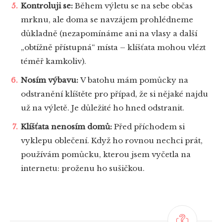
Kontroluji se:
Během výletu se na sebe občas
mrknu, ale doma se navzájem prohlédneme
důkladně (nezapomínáme ani na vlasy a další
„obtížně přístupná“ místa – klíšťata mohou vlézt
téměř kamkoliv).
Nosím výbavu:
V batohu mám pomůcky na
odstranění klíštěte pro případ, že si nějaké najdu
už na výletě. Je důležité ho hned odstranit.
Klíšťata nenosím domů:
Před příchodem si
vyklepu oblečení. Když ho rovnou nechci prát,
používám pomůcku, kterou jsem vyčetla na
internetu: proženu ho sušičkou.