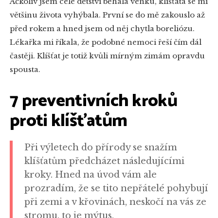
Ačkoliv jsem celé dětství běhala venku, klíšťata se mi
většinu života vyhýbala. První se do mě zakouslo až
před rokem a hned jsem od něj chytla boreliózu.
Lékařka mi říkala, že podobné nemoci řeší čím dál
častěji. Klíšťat je totiž kvůli mírným zimám opravdu
spousta.
7 preventivních kroků
proti klíšťatům
Při výletech do přírody se snažím
klíšťatům předcházet následujícími
kroky. Hned na úvod vám ale
prozradím, že se tito nepřátelé pohybují
při zemi a v křovinách, neskočí na vás ze
stromu, to je mýtus.