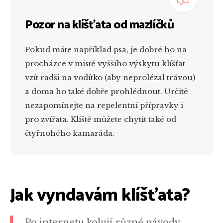
Pozor na klíšťata od mazlíčků
Pokud máte například psa, je dobré ho na
procházce v místě vyššího výskytu klíšťat
vzít radši na vodítko (aby neprolézal trávou)
a doma ho také dobře prohlédnout. Určitě
nezapomínejte na repelentní přípravky i
pro zvířata. Klíště můžete chytit také od
čtyřnohého kamaráda.
Jak vyndavám klíšťata?
Po internetu kolují různé návody,