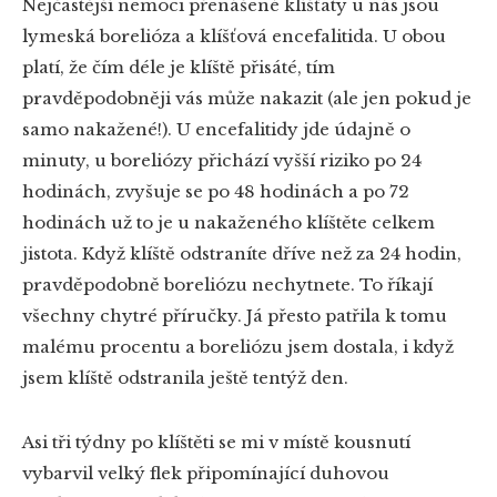
Nejčastější nemoci přenášené klíšťaty u nás jsou
lymeská borelióza a klíšťová encefalitida. U obou
platí, že čím déle je klíště přisáté, tím
pravděpodobněji vás může nakazit (ale jen pokud je
samo nakažené!). U encefalitidy jde údajně o
minuty, u boreliózy přichází vyšší riziko po 24
hodinách, zvyšuje se po 48 hodinách a po 72
hodinách už to je u nakaženého klíštěte celkem
jistota. Když klíště odstraníte dříve než za 24 hodin,
pravděpodobně boreliózu nechytnete. To říkají
všechny chytré příručky. Já přesto patřila k tomu
malému procentu a boreliózu jsem dostala, i když
jsem klíště odstranila ještě tentýž den.
Asi tři týdny po klíštěti se mi v místě kousnutí
vybarvil velký flek připomínající duhovou