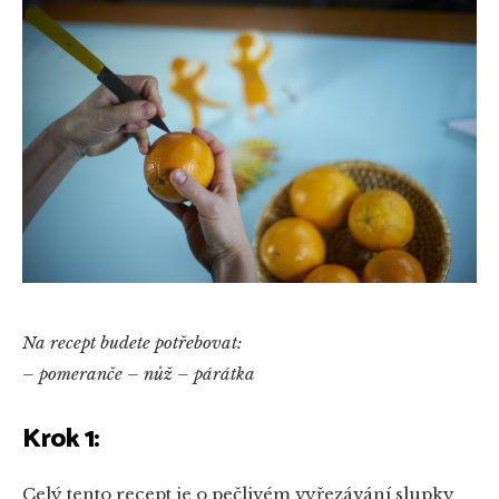
Na recept budete potřebovat:
– pomeranče
– nůž
– párátka
Krok 1:
Celý tento recept je o pečlivém vyřezávání slupky