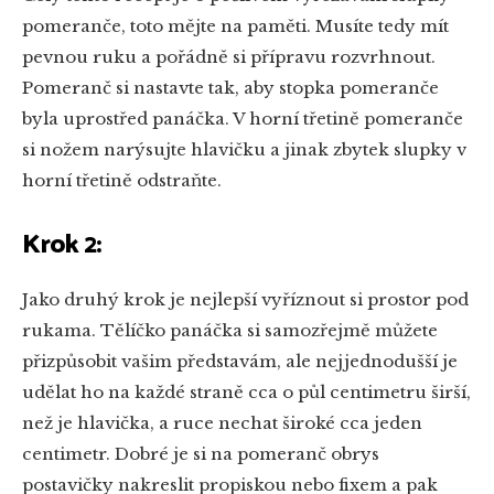
pomeranče, toto mějte na paměti. Musíte tedy mít
pevnou ruku a pořádně si přípravu rozvrhnout.
Pomeranč si nastavte tak, aby stopka pomeranče
byla uprostřed panáčka. V horní třetině pomeranče
si nožem narýsujte hlavičku a jinak zbytek slupky v
horní třetině odstraňte.
Krok 2:
Jako druhý krok je nejlepší vyříznout si prostor pod
rukama. Tělíčko panáčka si samozřejmě můžete
přizpůsobit vašim představám, ale nejjednodušší je
udělat ho na každé straně cca o půl centimetru širší,
než je hlavička, a ruce nechat široké cca jeden
centimetr. Dobré je si na pomeranč obrys
postavičky nakreslit propiskou nebo fixem a pak