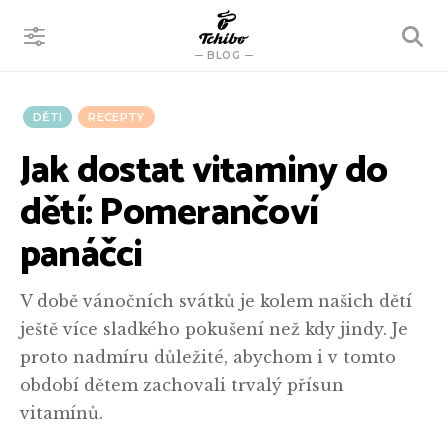
VYHLEDÁVÁNÍ
BLOG
DĚTI
RECEPTY
Jak dostat vitaminy do
dětí: Pomerančoví
panáčci
V době vánočních svátků je kolem našich dětí
ještě více sladkého pokušení než kdy jindy. Je
proto nadmíru důležité, abychom i v tomto
období dětem zachovali trvalý přísun
vitamínů.