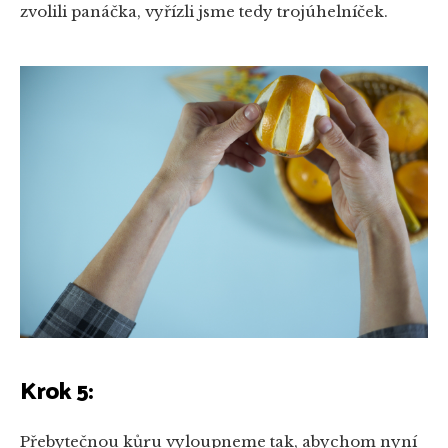
zvolili panáčka, vyřízli jsme tedy trojúhelníček.
Krok 5:
Přebytečnou kůru vyloupneme tak, abychom nyní