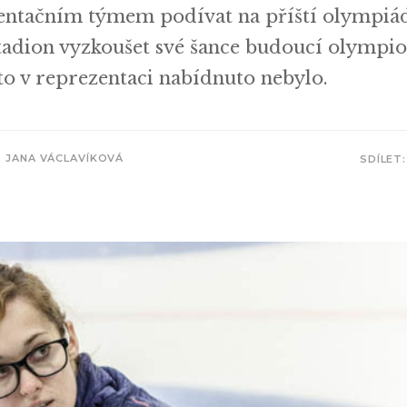
zentačním týmem podívat na příští olympiá
stadion vyzkoušet své šance budoucí olympio
o v reprezentaci nabídnuto nebylo.
JANA VÁCLAVÍKOVÁ
SDÍLET