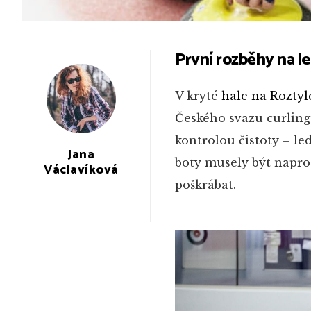
První rozběhy na l
V kryté
hale na Roztyl
Českého svazu curlingu
kontrolou čistoty – le
Jana
boty musely být napros
Václavíková
poškrábat.