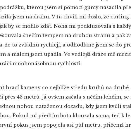
podrážku, kterou jsem si pomocí gumy nasadila pře
azila jsem na dráhu. V tu chvíli mi došlo, že curlin
 jak by se mohlo zdát. Noha mi podkluzovala s každ
řesouvala šnečím tempem na druhou stranu a pak za
a, že to zvládnu rychleji, a odhodlaně jsem se do p
sem a málem jsem upadla. Ve vedlejší dráze mě mezi
í hráči mnohonásobnou rychlostí.
tat hrací kameny co nejblíže středu kruhů na druhé 
ří přes 43 metrů. Já ovšem začala s něčím lehčím, 
ednou nohou nataženou dozadu, kdy jsem kvůli stab
sebou. Pokud mi předtím bota klouzala sama, teď k l
první pokus jsem popojela asi půl metru, přičemž h