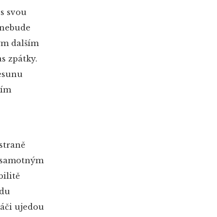
s svou
g nebude
ým dalším
s zpátky.
řesunu
tím
straně
se samotným
ilitě
edu
ráči ujedou