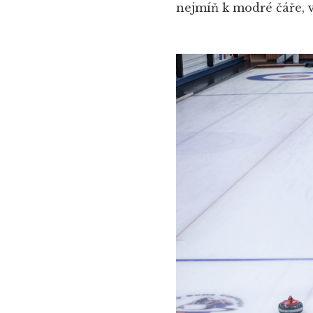
nejmíň k modré čáře, 