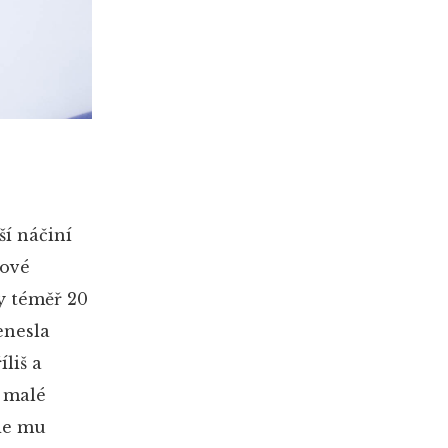
ší náčiní
jové
y téměř 20
enesla
liš a
z malé
ede mu