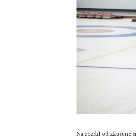
Na rozdíl od zkušenějš