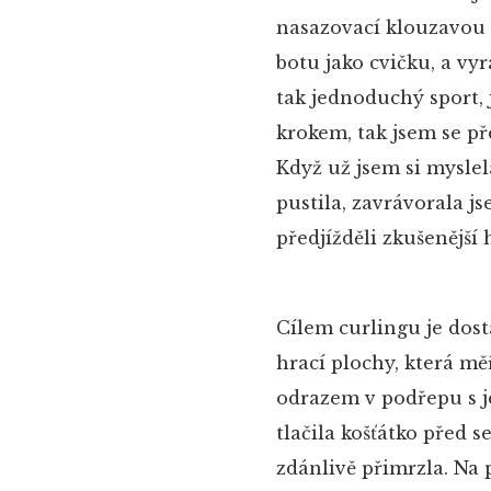
nasazovací klouzavou 
botu jako cvičku, a vyr
tak jednoduchý sport,
krokem, tak jsem se p
Když už jsem si myslel
pustila, zavrávorala j
předjížděli zkušenějš
Cílem curlingu je dos
hrací plochy, která mě
odrazem v podřepu s j
tlačila košťátko před 
zdánlivě přimrzla. Na 