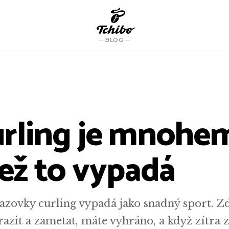
BLOG
urling je mnohe
než to vypadá
azovky curling vypadá jako snadný sport. Zd
azit a zametat, máte vyhráno, a když zítra z