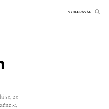
VYHLEDÁVÁNÍ
m
á se, že
ačnete,