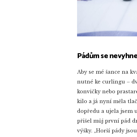
Pádům se nevyhnet
Aby se mé šance na kva
nutné ke curlingu – d
konvičky nebo prastar
kilo a já nyní měla tl
dopředu a ujela jsem u
přišel můj první pád d
výšky. „Horší pády jsou