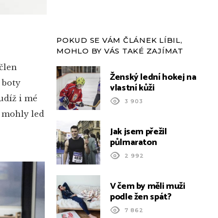
POKUD SE VÁM ČLÁNEK LÍBIL,
MOHLO BY VÁS TAKÉ ZAJÍMAT
člen
Ženský lední hokej na
 boty
vlastní kůži
udíž i mé
3 903
y mohly led
Jak jsem přežil
půlmaraton
2 992
V čem by měli muži
podle žen spát?
7 862