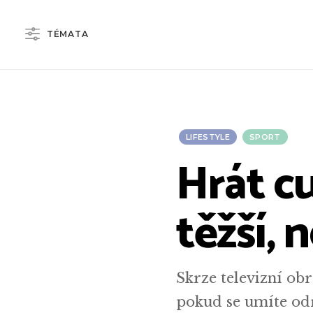
TÉMATA
LIFESTYLE
SPORT
Hrát c
těžší, 
Skrze televizní obr
pokud se umíte odr