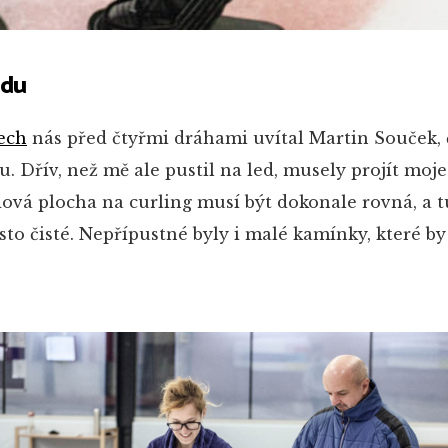
edu
ech
nás před čtyřmi dráhami uvítal Martin Souček, 
. Dřív, než mě ale pustil na led, musely projít moje
dová plocha na curling musí být dokonale rovná, a t
to čisté. Nepřípustné byly i malé kamínky, které b