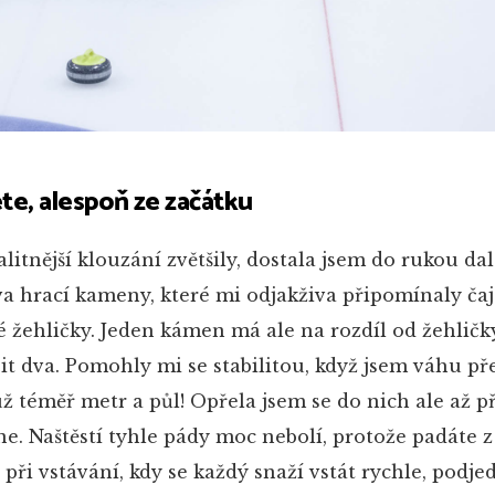
e, alespoň ze začátku
litnější klouzání zvětšily, dostala jsem do rukou dal
va hrací kameny, které mi odjakživa připomínaly ča
é žehličky. Jeden kámen má ale na rozdíl od žehličk
ačit dva. Pomohly mi se stabilitou, když jsem váhu př
ž téměř metr a půl! Opřela jsem se do nich ale až pří
ne. Naštěstí tyhle pády moc nebolí, protože padáte 
 při vstávání, kdy se každý snaží vstát rychle, podj