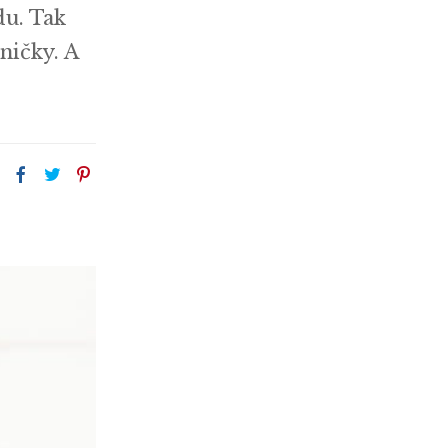
du. Tak
ničky. A
: