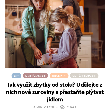
DIY
DOMÁCNOST
RECEPTY
UDRŽITELNOST
Jak využít zbytky od stolu? Udělejte z
C
nich nové suroviny a přestaňte plýtvat
jídlem
4 MIN. ČTENÍ
2 942