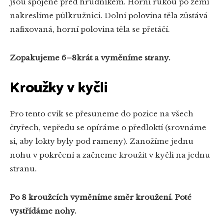
jsou spojené před hrudníkem. Horní rukou po zemi
nakreslíme půlkružnici. Dolní polovina těla zůstává
nafixovaná, horní polovina těla se přetáčí.
Zopakujeme 6–8krát a vyměníme strany.
Kroužky v kyčli
Pro tento cvik se přesuneme do pozice na všech
čtyřech, vepředu se opíráme o předloktí (srovnáme
si, aby lokty byly pod rameny). Zanožíme jednu
nohu v pokrčení a začneme kroužit v kyčli na jednu
stranu.
Po 8 kroužcích vyměníme směr kroužení. Poté
vystřídáme nohy.