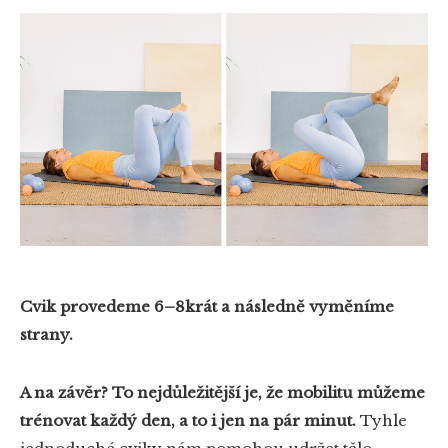
Cvik provedeme 6–8krát a následně vyměníme
strany.
A na závěr?
To nejdůležitější je, že mobilitu můžeme
trénovat každý den, a to i jen na pár minut.
Tyhle