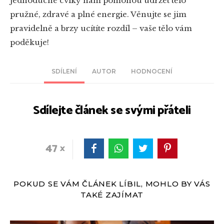
jednoduché cviky nám pomohou udržet tělo
pružné, zdravé a plné energie. Věnujte se jim
pravidelně a brzy ucítíte rozdíl – vaše tělo vám
poděkuje!
SDÍLENÍ
AUTOR
HODNOCENÍ
Sdílejte článek se svými přáteli
47
POKUD SE VÁM ČLÁNEK LÍBIL, MOHLO BY VÁS
TAKÉ ZAJÍMAT