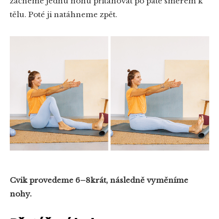
začneme jednu nohu přitahovat po patě směrem k
tělu. Poté ji natáhneme zpět.
Cvik provedeme 6–8krát, následně vyměníme
nohy.