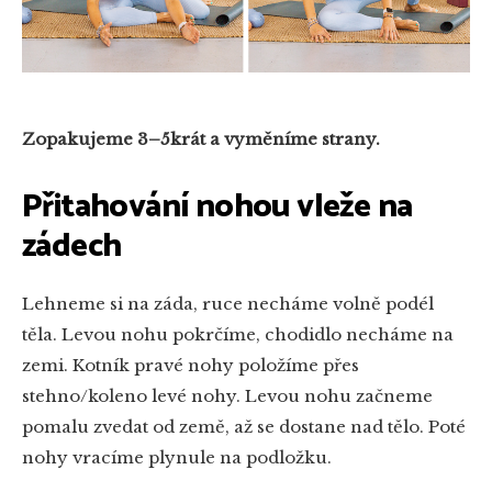
Zopakujeme 3–5krát a vyměníme strany.
Přitahování nohou vleže na
zádech
Lehneme si na záda, ruce necháme volně podél
těla. Levou nohu pokrčíme, chodidlo necháme na
zemi. Kotník pravé nohy položíme přes
stehno/koleno levé nohy. Levou nohu začneme
pomalu zvedat od země, až se dostane nad tělo. Poté
nohy vracíme plynule na podložku.