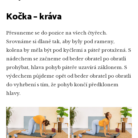
Kočka – kráva
Přesuneme se do pozice na všech čtyřech.
Srovnáme si dlaně tak, aby byly pod rameny,
kolena by měla být pod kyčlemi a páteř protažená. S
nádechem se začneme od beder obratel po obratli
prohýbat, hlava pohyb páteře uzavírá záklonem. S
výdechem půjdeme opět od beder obratel po obratli
do vyhrbení s tím, že pohyb končí předklonem
hlavy.