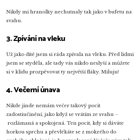
Nikdy mi hranolky nechutnaly tak jako v bufetu na
svahu.
3. Zpívání na vleku
Už jako dítě jsem si ráda zpívala na vleku. Před lidmi
jsem se styděla, ale tady vás nikdo neslyší a můžete
si v klidu prozpěvovat ty největší fláky. Miluju!
4. Večerní únava
Nikde jinde nemám večer takový pocit
zadostiučinění, jako když se vrátím ze svahu
–
rozlámaná a spokojená. Ten pocit, kdy si dáváte
horkou sprchu a převlékáte se z mokrého do