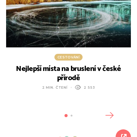
CESTOVÁNÍ
Nejlepší místa na bruslení v české
M
přírodě
2 MIN. ČTENÍ
2 553