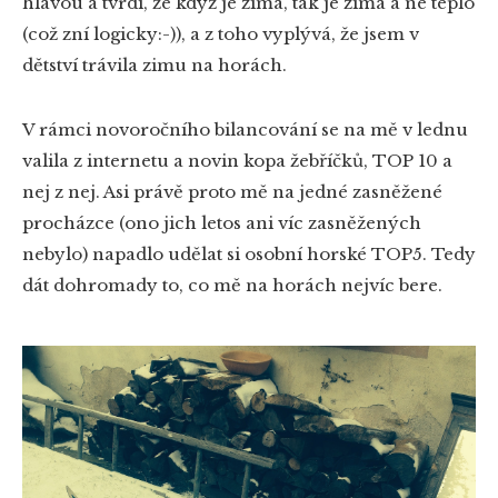
hlavou a tvrdí, že když je zima, tak je zima a ne teplo
(což zní logicky:-)), a z toho vyplývá, že jsem v
dětství trávila zimu na horách.
V rámci novoročního bilancování se na mě v lednu
valila z internetu a novin kopa žebříčků, TOP 10 a
nej z nej. Asi právě proto mě na jedné zasněžené
procházce (ono jich letos ani víc zasněžených
nebylo) napadlo udělat si osobní horské TOP5. Tedy
dát dohromady to, co mě na horách nejvíc bere.