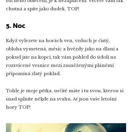
suchého oblečení, je k nezaplacení. Večeře vám tak
chutná a spíte jako dudek. TOP!
5. Noc
Když vylezete na horách ven, vzduch je čistý,
obloha vymetená, měsíc a hvězdy jako na dlani a
pokud jste na kopci, tak vám pohled do údolí na
rozsvícené vesnice mezi zasněženými pláněmi
připomíná zlatý poklad.
Tohle je moje pětka, určitě máte i tu svou, kterou si
snad splníte někde na svahu. Ať jsou vaše letošní
hory TOP!