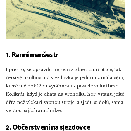
1. Ranní manšestr
I přes to, že opravdu nejsem žádné ranní ptáče, tak
čerstvě urolbovaná sjezdovka je jednou z mála věcí,
které mě dokážou vytáhnout z postele velmi brzo.
Kolikrát, když je chata na vrcholku hor, vstanu ještě
dřív, než vlekaři zapnou stroje, a sjedu si dolů, sama
ve stoupající ranní mlze.
2. Občerstvení na sjezdovce