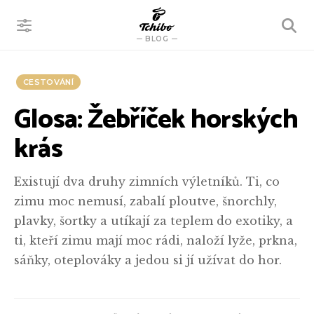
VYHLEDÁVÁNÍ
BLOG
CESTOVÁNÍ
Glosa: Žebříček horských
krás
Existují dva druhy zimních výletníků. Ti, co
zimu moc nemusí, zabalí ploutve, šnorchly,
plavky, šortky a utíkají za teplem do exotiky, a
ti, kteří zimu mají moc rádi, naloží lyže, prkna,
sáňky, oteplováky a jedou si jí užívat do hor.