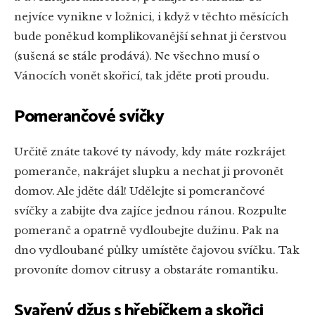
nejvíce vynikne v ložnici, i když v těchto měsících
bude poněkud komplikovanější sehnat ji čerstvou
(sušená se stále prodává). Ne všechno musí o
Vánocích vonět skořicí, tak jděte proti proudu.
Pomerančové svíčky
Určitě znáte takové ty návody, kdy máte rozkrájet
pomeranče, nakrájet slupku a nechat ji provonět
domov. Ale jděte dál! Udělejte si pomerančové
svíčky a zabijte dva zajíce jednou ránou. Rozpulte
pomeranč a opatrně vydloubejte dužinu. Pak na
dno vydloubané půlky umístěte čajovou svíčku. Tak
provoníte domov citrusy a obstaráte romantiku.
Svařený džus s hřebíčkem a skořici