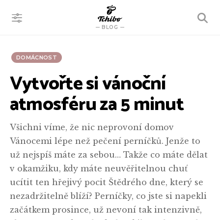
VYHLEDÁVÁNÍ
BLOG
DOMÁCNOST
Vytvořte si vánoční
atmosféru za 5 minut
Všichni víme, že nic neprovoní domov
Vánocemi lépe než pečení perníčků. Jenže to
už nejspíš máte za sebou… Takže co máte dělat
v okamžiku, kdy máte neuvěřitelnou chuť
ucítit ten hřejivý pocit Štědrého dne, který se
nezadržitelně blíží? Perníčky, co jste si napekli
začátkem prosince, už nevoní tak intenzivně,