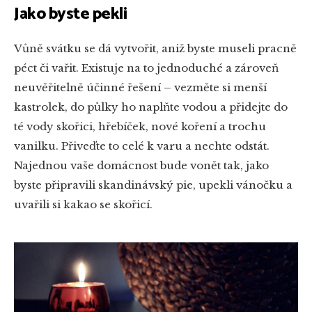
Jako byste pekli
Vůně svátku se dá vytvořit, aniž byste museli pracně
péct či vařit. Existuje na to jednoduché a zároveň
neuvěřitelně účinné řešení – vezměte si menší
kastrolek, do půlky ho naplňte vodou a přidejte do
té vody skořici, hřebíček, nové koření a trochu
vanilku. Přiveďte to celé k varu a nechte odstát.
Najednou vaše domácnost bude vonět tak, jako
byste připravili skandinávský pie, upekli vánočku a
uvařili si kakao se skořicí.