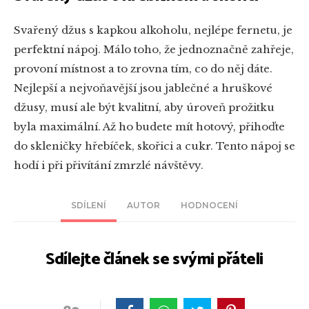
Svařený džus s kapkou alkoholu, nejlépe fernetu, je
perfektní nápoj. Málo toho, že jednoznačně zahřeje,
provoní místnost a to zrovna tím, co do něj dáte.
Nejlepší a nejvoňavější jsou jablečné a hruškové
džusy, musí ale být kvalitní, aby úroveň prožitku
byla maximální. Až ho budete mít hotový, přihoďte
do skleničky hřebíček, skořici a cukr. Tento nápoj se
hodí i při přivítání zmrzlé návštěvy.
SDÍLENÍ
AUTOR
HODNOCENÍ
Sdílejte článek se svými přáteli