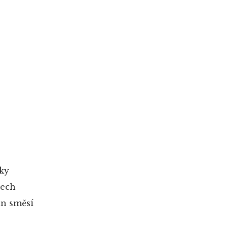
ky
šech
an směsí