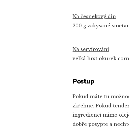
Na česnekový dip
200 g zakysané smeta
Na servírování
velká hrst okurek cor
Postup
Pokud máte tu možnost
zkřehne. Pokud tender
ingrediencí mimo oleje
dobře posypte a nechte