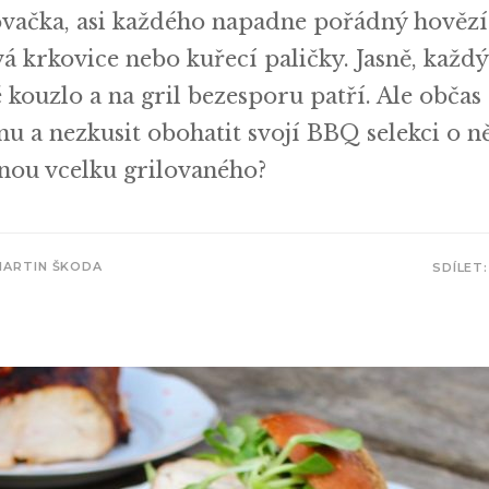
ovačka, asi každého napadne pořádný hovězí 
 krkovice nebo kuřecí paličky. Jasně, každý
ouzlo a na gril bezesporu patří. Ale občas 
u a nezkusit obohatit svojí BBQ selekci o n
nou vcelku grilovaného?
MARTIN ŠKODA
SDÍLET