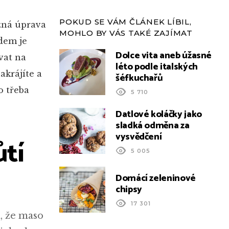
POKUD SE VÁM ČLÁNEK LÍBIL,
ěžná úprava
MOHLO BY VÁS TAKÉ ZAJÍMAT
adem je
Dolce vita aneb úžasné
vat na
léto podle italských
akrájíte a
šéfkuchařů
o třeba
5 710
Datlové koláčky jako
sladká odměna za
vysvědčení
ůtí
5 005
Domácí zeleninové
chipsy
17 301
, že maso