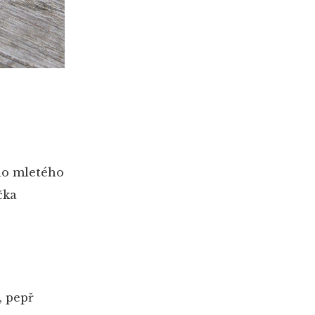
ého mletého
čka
, pepř