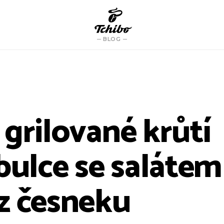
BLOG
 grilované krůtí
bulce se salátem
z česneku