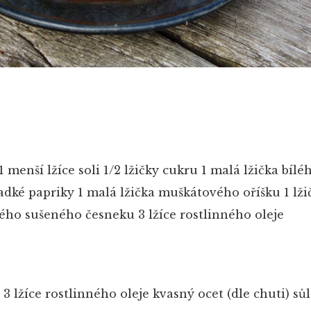
1 menší lžíce soli
1/2 lžičky cukru
1 malá lžička bíl
ladké papriky
1 malá lžička muškátového oříšku
1 lži
tého sušeného česneku
3 lžíce rostlinného oleje
3 lžíce rostlinného oleje
kvasný ocet (dle chuti)
sůl