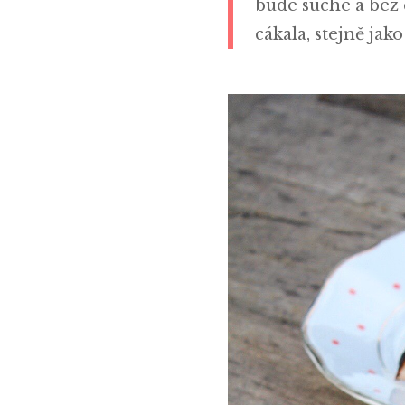
bude suché a bez c
cákala, stejně jako