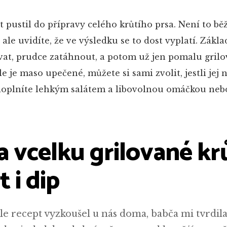
t pustil do přípravy celého krůtího prsa. Není to b
 ale uvidíte, že ve výsledku se to dost vyplatí. Zákl
t, prudce zatáhnout, a potom už jen pomalu grilo
 je maso upečené, můžete si sami zvolit, jestli jej n
, doplníte lehkým salátem a libovolnou omáčkou neb
 vcelku grilované kr
t i dip
e recept vyzkoušel u nás doma, babča mi tvrdila