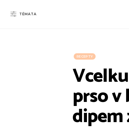
TÉMATA
RECEPTY
Vcelku
prso v 
dipem 