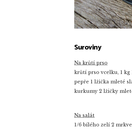
Suroviny
Na krůtí prso
krůtí prso vcelku, 1 kg
pepře
1 lžička mleté s
kurkumy
2 lžičky mle
Na salát
1/6 bílého zelí
2 mrkve