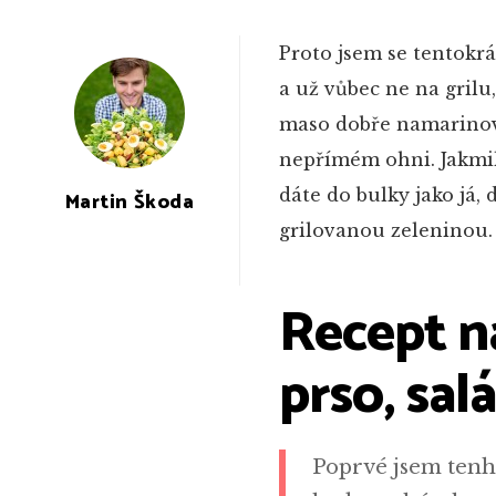
Proto jsem se tentokrá
a už vůbec ne na grilu,
maso dobře namarinova
nepřímém ohni. Jakmile
dáte do bulky jako já
Martin Škoda
grilovanou zeleninou.
Recept na
prso, salá
Poprvé jsem tenhl