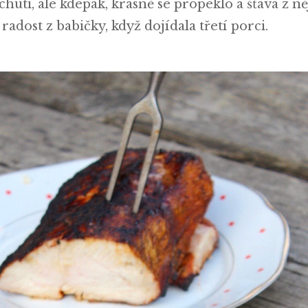
huti, ale kdepak, krásně se propeklo a šťáva z ně
 radost z babičky, když dojídala třetí porci.