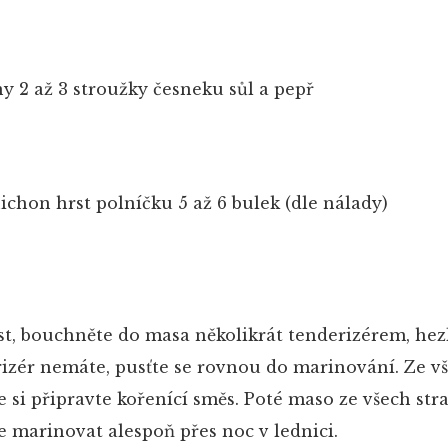
ny
2 až 3 stroužky česneku
sůl a pepř
nichon
hrst polníčku
5 až 6 bulek (dle nálady)
, bouchněte do masa několikrát tenderizérem, hez
izér nemáte, pusťte se rovnou do marinování. Ze v
 si připravte kořenící směs. Poté maso ze všech str
 marinovat alespoň přes noc v lednici.