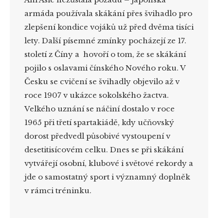
armáda používala skákání přes švihadlo pro
zlepšení kondice vojáků už před dvěma tisíci
lety. Další písemné zmínky pocházejí ze 17.
století z Číny a hovoří o tom, že se skákání
pojilo s oslavami čínského Nového roku. V
Česku se cvičení se švihadly objevilo až v
roce 1907 v ukázce sokolského žactva.
Velkého uznání se náčiní dostalo v roce
1965 při třetí spartakiádě, kdy učňovský
dorost předvedl působivé vystoupení v
desetitisícovém celku. Dnes se při skákání
vytvářejí osobní, klubové i světové rekordy a
jde o samostatný sport i významný doplněk
v rámci tréninku.