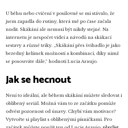
U běhu nebo cvičení v posilovně se mi stávalo, že
jsem zapadla do rutiny, která mě po čase začala
nudit. Skákání ale nemusí být nikdy stejné. Na
internetu je nespočet videí a návodů na skákací
sestavy a různé triky. „Skákání přes švihadlo je jako
bezedný kelímek možností a kombinací, díky nimž
se posouváte dále,“ hodnotí Lucia Araujo.
Jak se hecnout
Není to ideální, ale během skákání můžete sledovat i
oblíbený seriál. Možná vám to ze začátku pomůže
odvést pozornost od únavy. Chybí vám motivace?
Vytvořte si playlist s oblíbenými písničkami. Pro
začátek můžete použít ten od Lucie Araujo:
playlist
.