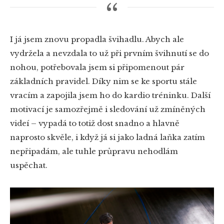
I já jsem znovu propadla švihadlu. Abych ale
vydržela a nevzdala to už při prvním švihnutí se do
nohou, potřebovala jsem si připomenout pár
základních pravidel. Díky nim se ke sportu stále
vracím a zapojila jsem ho do kardio tréninku. Další
motivací je samozřejmě i sledování už zmíněných
videí – vypadá to totiž dost snadno a hlavně
naprosto skvěle, i když já si jako ladná laňka zatím
nepřipadám, ale tuhle průpravu nehodlám
uspěchat.