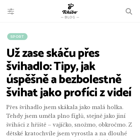
VYHLEDÁVÁNÍ
BLOG
SPORT
Už zase skáču přes
švihadlo: Tipy, jak
úspěšně a bezbolestně
švihat jako profíci z videí
Přes švihadlo jsem skákala jako malá holka.
Tehdy jsem uměla plno fíglů, stejně jako jiní
šviháci z hřiště – vajíčko, snožmo, obkročmo. Z
dětské kratochvíle jsem vyrostla a na dlouhé