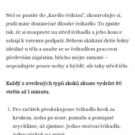
Než se pustíte do „kardio švihání“, zkontrolujte si,
jestli máte dostatečně dlouhé švihadlo. To zjistíte
tak, že si stoupnete na střed švihadla a jeho konce
sahají k vašemu podpaží. Během skákání držte lokty
ideálně u těla a snažte se se švihadlem pracovat
především zápěstím, břicho mějte zatnuté –
neposilujete pouze nohy a hýždě, ale taky střed těla.
Každý z uvedených typů skoků zkuste vydržet 30
vteřin až 1 minutu.
Pro začátek přeskakujeme švihadlo krok za
krokem, noha po noze, pomalu a postupně
zrychlíme, až zjistíme. Jedno otočení švihadla,
jeden výskok na místě.