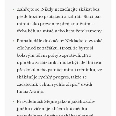
Zahřejte se
: Nikdy nezačínejte skákat bez
předchozího protažení a zahřátí. Stačí pár
minut jako prevence před zraněním –
třeba běh na místě nebo kroužení rameny.
Pomalu dále doskáčete
: Neklaďte si vysoké
cíle hned ze začátku. Hrozí, že byste si
bolavým tělem pohyb zprotivili. „Pro
úplného začátečníka může být ideální tisíc
přeskoků nebo patnáct minut tréninku, ve
skákání je rychlý progres, takže se
začátečník velmi rychle zlepší,“ uvádí
Lucia Araujo.
Pravidelnost
: Stejně jako u jakéhokoliv
jiného cvičení je klíčem k úspěchu
pravidelnost. Snažte se skákat alespoň