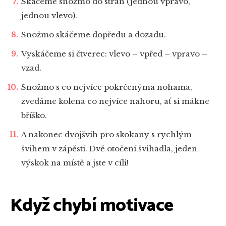
Skáčeme snožmo do stran (jednou vpravo,
jednou vlevo).
Snožmo skáčeme dopředu a dozadu.
Vyskáčeme si čtverec: vlevo – vpřed – vpravo –
vzad.
Snožmo s co nejvíce pokrčenýma nohama,
zvedáme kolena co nejvíce nahoru, ať si mákne
bříško.
A nakonec dvojšvih pro skokany s rychlým
švihem v zápěstí. Dvě otočení švihadla, jeden
výskok na místě a jste v cíli!
Když chybí motivace