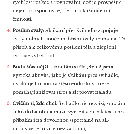
rychlost reakce a rovnováhu, což je prospěšné
nejen pro sportovce, ale i pro každodenní
činnosti.
Posílím svaly
: Skákání přes švihadlo zapojuje
svaly dolních končetin, břišní svaly i ramena. To
přispívá k celkovému posílení těla a zlepšení
svalové vytrvalosti.
Budu šťastnější – troufám si říct, že už jsem
:
Fyzická aktivita, jako je skákání přes švihadlo,
uvolňuje hormony štěstí endorfiny, které
pomáhají snižovat stres a zlepšovat náladu.
Cvičím si, kde chci
: Švihadlo nic neváží, smotám
si ho do batohu a můžu vyrazit ven. A letos si ho
přibalím i na dovolenou (speciálně na all-
inclusive je to více než žádoucí).