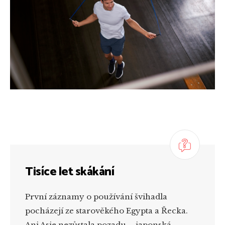
Tisíce let skákání
První záznamy o používání švihadla
pocházejí ze starověkého Egypta a Řecka.
Ani Asie nezůstala pozadu – japonská