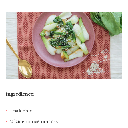
Ingredience:
1 pak choi
2 lžíce sójové omáčky