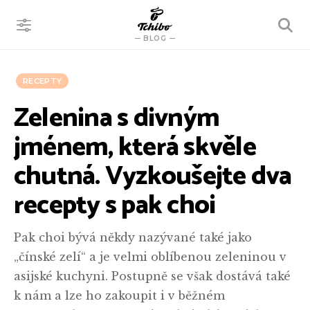
VYHLEDÁVÁNÍ
BLOG
RECEPTY
Zelenina s divným
jménem, která skvěle
chutná. Vyzkoušejte dva
recepty s pak choi
Pak choi bývá někdy nazývané také jako
„čínské zelí“ a je velmi oblíbenou zeleninou v
asijské kuchyni. Postupně se však dostává také
k nám a lze ho zakoupit i v běžném