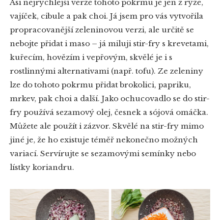
Asi nejrychlejší verze tohoto pokrmu je jen z rýže,
vajíček, cibule a pak choi. Já jsem pro vás vytvořila
propracovanější zeleninovou verzi, ale určitě se
nebojte přidat i maso – já miluji stir-fry s krevetami,
kuřecím, hovězím i vepřovým, skvělé je i s
rostlinnými alternativami (např. tofu). Ze zeleniny
lze do tohoto pokrmu přidat brokolici, papriku,
mrkev, pak choi a další. Jako ochucovadlo se do stir-
fry používá sezamový olej, česnek a sójová omáčka.
Můžete ale použít i zázvor. Skvělé na stir-fry mimo
jiné je, že ho existuje téměř nekonečno možných
variací. Servírujte se sezamovými semínky nebo
lístky koriandru.