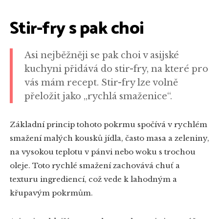
Stir-fry s pak choi
Asi nejběžněji se pak choi v asijské
kuchyni přidává do stir-fry, na které pro
vás mám recept. Stir-fry lze volně
přeložit jako „rychlá smaženice“.
Základní princip tohoto pokrmu spočívá v rychlém
smažení malých kousků jídla, často masa a zeleniny,
na vysokou teplotu v pánvi nebo woku s trochou
oleje. Toto rychlé smažení zachovává chuť a
texturu ingrediencí, což vede k lahodným a
křupavým pokrmům.