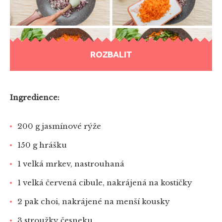
ROZBALIT
Ingredience:
200 g jasmínové rýže
150 g hrášku
1 velká mrkev, nastrouhaná
1 velká červená cibule, nakrájená na kostičky
2 pak choi, nakrájené na menší kousky
3 stroužky česneku