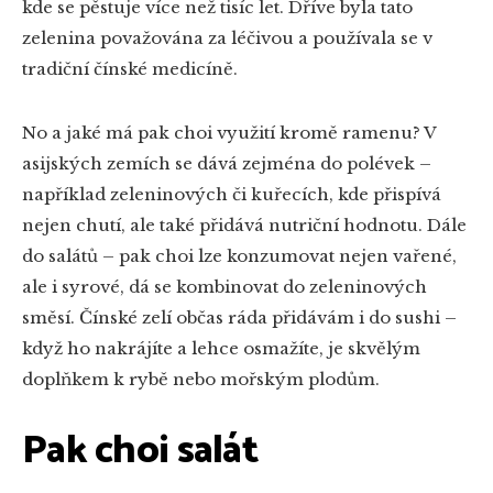
kde se pěstuje více než tisíc let. Dříve byla tato
zelenina považována za léčivou a používala se v
tradiční čínské medicíně.
No a jaké má pak choi využití kromě ramenu? V
asijských zemích se dává zejména do polévek –
například zeleninových či kuřecích, kde přispívá
nejen chutí, ale také přidává nutriční hodnotu. Dále
do salátů – pak choi lze konzumovat nejen vařené,
ale i syrové, dá se kombinovat do zeleninových
směsí. Čínské zelí občas ráda přidávám i do sushi –
když ho nakrájíte a lehce osmažíte, je skvělým
doplňkem k rybě nebo mořským plodům.
Pak choi salát