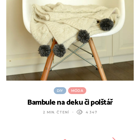
DIY
MÓDA
Bambule na deku či polštář
2 MIN. ČTENÍ
4 347