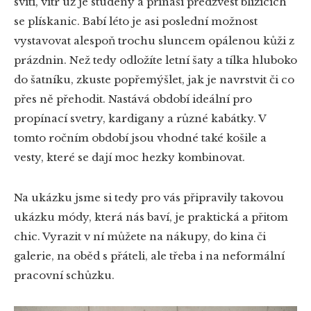
svítí, vítr už je studený a přináší předzvěst blížících
se plískanic. Babí léto je asi poslední možnost
vystavovat alespoň trochu sluncem opálenou kůži z
prázdnin. Než tedy odložíte letní šaty a tílka hluboko
do šatníku, zkuste popřemýšlet, jak je navrstvit či co
přes ně přehodit. Nastává období ideální pro
propínací svetry, kardigany a různé kabátky. V
tomto ročním období jsou vhodné také košile a
vesty, které se dají moc hezky kombinovat.
Na ukázku jsme si tedy pro vás připravily takovou
ukázku módy, která nás baví, je praktická a přitom
chic. Vyrazit v ní můžete na nákupy, do kina či
galerie, na oběd s přáteli, ale třeba i na neformální
pracovní schůzku.