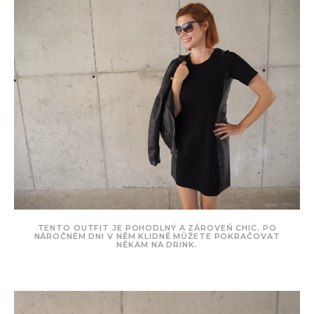
TENTO OUTFIT JE POHODLNÝ A ZÁROVEŇ CHIC. PO
NÁROČNÉM DNI V NĚM KLIDNĚ MŮŽETE POKRAČOVAT
NĚKAM NA DRINK.