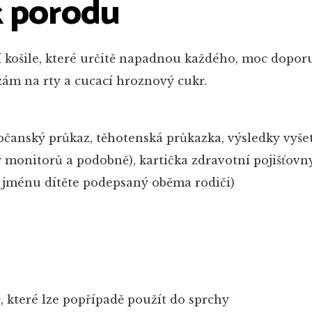
 k porodu
košile, které určitě napadnou každého, moc dopor
m na rty a cucací hroznový cukr.
bčanský průkaz, těhotenská průkazka, výsledky vyšet
monitorů a podobně), kartička zdravotní pojišťovny
 jménu dítěte podepsaný oběma rodiči)
e
, které lze popřípadě použít do sprchy