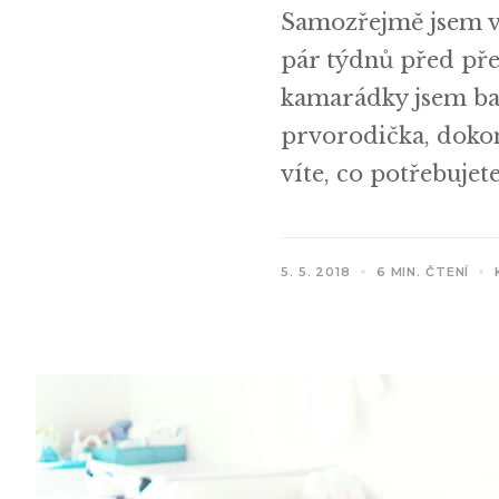
Samozřejmě jsem vě
pár týdnů před př
kamarádky jsem bal
prvorodička, dokon
víte, co potřebujete
5. 5. 2018
6 MIN. ČTENÍ