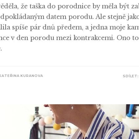
děla, že taška do porodnice by měla být za
edpokládaným datem porodu. Ale stejně jak
ila spíše pár dnů předem, a jedna moje ka
ce v den porodu mezi kontrakcemi. Ono to 
.
KATEŘINA KURANOVA
SDÍLET