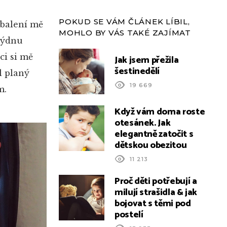
POKUD SE VÁM ČLÁNEK LÍBIL,
 balení mě
MOHLO BY VÁS TAKÉ ZAJÍMAT
 týdnu
ci si mě
Jak jsem přežila
šestinedělí
l planý
19 669
m.
Když vám doma roste
otesánek. Jak
elegantně zatočit s
dětskou obezitou
11 213
Proč děti potřebují a
milují strašidla & jak
bojovat s těmi pod
postelí