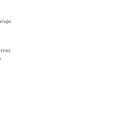
učuju
ření,
,