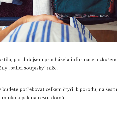
ustila, pár dnů jsem procházela informace a zkušeno
ly „balicí soupisky“ níže.
ky budete potřebovat celkem čtyři: k porodu, na šest
miminko a pak na cestu domů.