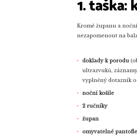
1. taška:
Kromě županu a noční 
nezapomenout na balzá
doklady k porodu
(o
ultrazvuků, záznamy 
vyplněný dotazník o
noční košile
2 ručníky
župan
omyvatelné pantofl