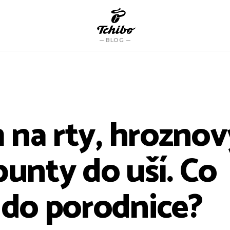
BLOG
 na rty, hroznov
punty do uší. Co
t do porodnice?