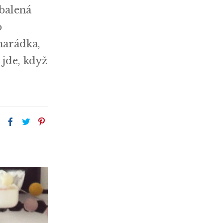
balená
o
marádka,
jde, když
: