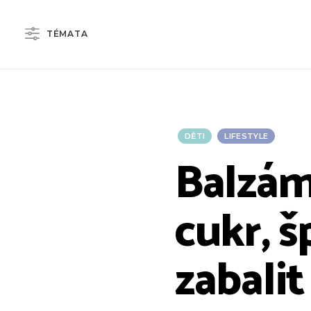
TÉMATA
DĚTI
LIFESTYLE
Balzám
cukr, š
zabali