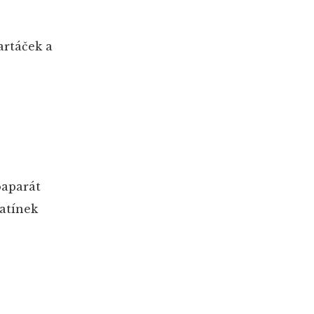
artáček a
oaparát
tatínek