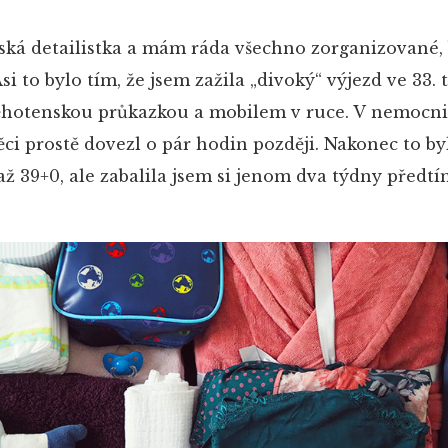
řská detailistka a mám ráda všechno zorganizované,
i to bylo tím, že jsem zažila „divoký“ výjezd ve 33.
těhotenskou průkazkou a mobilem v ruce. V nemocni
ci prostě dovezl o pár hodin později. Nakonec to by
až 39+0, ale zabalila jsem si jenom dva týdny předtí