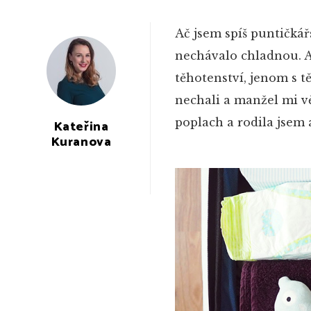
Ač jsem spíš puntičká
nechávalo chladnou. As
těhotenství, jenom s 
nechali a manžel mi vě
poplach a rodila jsem 
Kateřina
Kuranova