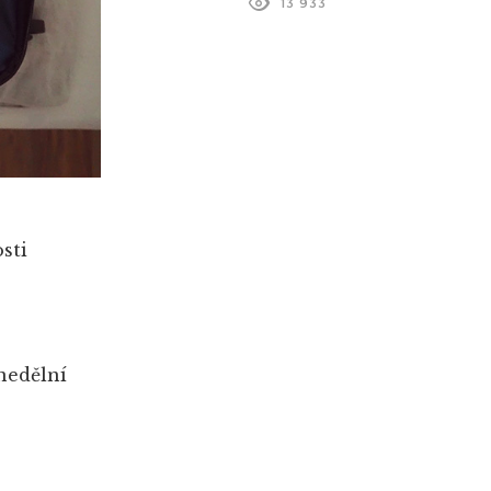
13 933
sti
inedělní