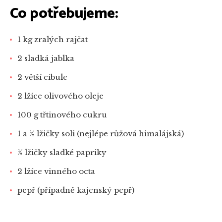
Co potřebujeme:
1 kg zralých rajčat
2 sladká jablka
2 větší cibule
2 lžíce olivového oleje
100 g třtinového cukru
1 a 1⁄2 lžičky soli (nejlépe růžová himalájská)
1⁄2 lžičky sladké papriky
2 lžíce vinného octa
pepř (případně kajenský pepř)