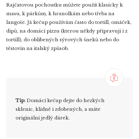
Rajčatovou pochoutku můžete použít klasicky k
masu, k párkům, k hranolkám nebo třeba na
langoše. Já kečup používám často do tortill, omáček,
dipů, na domácí pizzu (kterou někdy připravuji i z
tortill), do oblíbených sýrových šneků nebo do
těstovin na italský způsob.
Tip:
Domácí kečup dejte do hezkých
sklenic, klidně i zdobených, a máte
originální jedlý dárek.