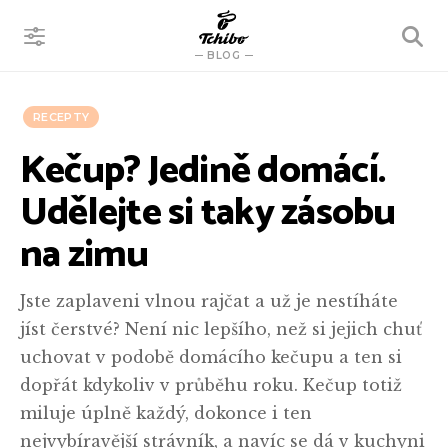
VYHLEDÁVÁNÍ
BLOG
RECEPTY
Kečup? Jedině domácí.
Udělejte si taky zásobu
na zimu
Jste zaplaveni vlnou rajčat a už je nestíháte
jíst čerstvé? Není nic lepšího, než si jejich chuť
uchovat v podobě domácího kečupu a ten si
dopřát kdykoliv v průběhu roku. Kečup totiž
miluje úplně každý, dokonce i ten
nejvybíravější strávník, a navíc se dá v kuchyni