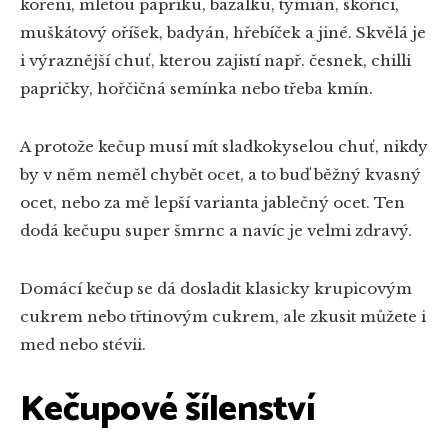
koření, mletou papriku, bazalku, tymián, skořici,
muškátový oříšek, badyán, hřebíček a jiné. Skvělá je
i výraznější chuť, kterou zajistí např. česnek, chilli
papričky, hořčičná semínka nebo třeba kmín.
A protože kečup musí mít sladkokyselou chuť, nikdy
by v něm neměl chybět ocet, a to buď běžný kvasný
ocet, nebo za mě lepší varianta jablečný ocet. Ten
dodá kečupu super šmrnc a navíc je velmi zdravý.
Domácí kečup se dá dosladit klasicky krupicovým
cukrem nebo třtinovým cukrem, ale zkusit můžete i
med nebo stévii.
Kečupové šílenství