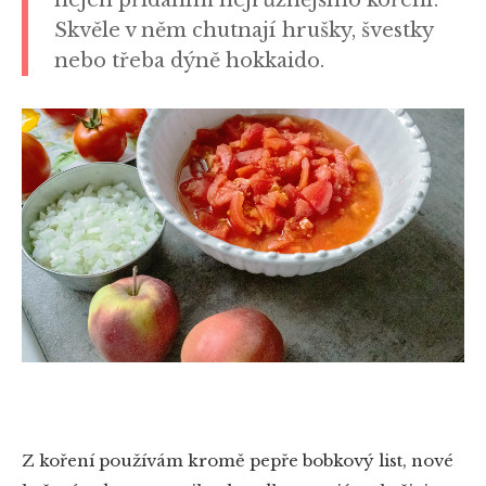
nejen přidáním nejrůznějšího koření.
Skvěle v něm chutnají hrušky, švestky
nebo třeba dýně hokkaido.
Z koření používám kromě pepře bobkový list, nové