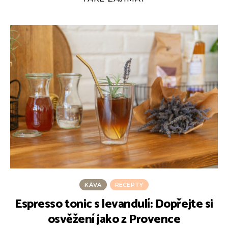
KÁVA
RECEPTY
Espresso tonic s levandulí: Dopřejte si
F
osvěžení jako z Provence