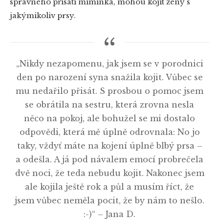
správného přisátí miminka, mohou kojit ženy s
jakýmikoliv prsy.
„Nikdy nezapomenu, jak jsem se v porodnici
den po narození syna snažila kojit. Vůbec se
mu nedařilo přisát. S prosbou o pomoc jsem
se obrátila na sestru, která zrovna nesla
něco na pokoj, ale bohužel se mi dostalo
odpovědi, která mě úplně odrovnala: No jo
taky, vždyť máte na kojení úplně blbý prsa –
a odešla. A já pod návalem emocí probrečela
dvě noci, že teda nebudu kojit. Nakonec jsem
ale kojila ještě rok a půl a musím říct, že
jsem vůbec neměla pocit, že by nám to nešlo.
:-)“ – Jana D.