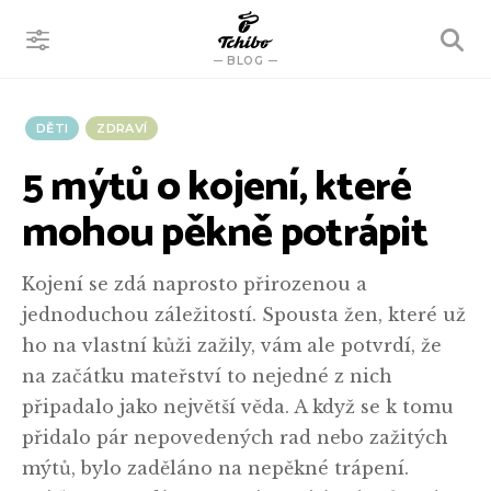
VYHLEDÁVÁNÍ
BLOG
DĚTI
ZDRAVÍ
5 mýtů o kojení, které
mohou pěkně potrápit
Kojení se zdá naprosto přirozenou a
jednoduchou záležitostí. Spousta žen, které už
ho na vlastní kůži zažily, vám ale potvrdí, že
na začátku mateřství to nejedné z nich
připadalo jako největší věda. A když se k tomu
přidalo pár nepovedených rad nebo zažitých
mýtů, bylo zaděláno na nepěkné trápení.