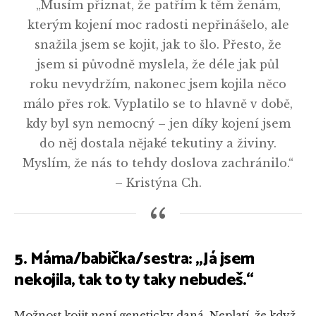
„Musím přiznat, že patřím k těm ženám,
kterým kojení moc radosti nepřinášelo, ale
snažila jsem se kojit, jak to šlo. Přesto, že
jsem si původně myslela, že déle jak půl
roku nevydržím, nakonec jsem kojila něco
málo přes rok. Vyplatilo se to hlavně v době,
kdy byl syn nemocný – jen díky kojení jsem
do něj dostala nějaké tekutiny a živiny.
Myslím, že nás to tehdy doslova zachránilo.“
– Kristýna Ch.
5. Máma/babička/sestra: „Já jsem
nekojila, tak to ty taky nebudeš.“
Možnost kojit není geneticky daná. Neplatí, že když