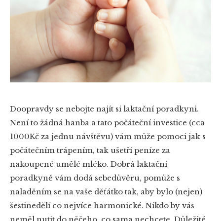
Doopravdy se nebojte najít si laktační poradkyni.
Není to žádná hanba a tato počáteční investice (cca
1000Kč za jednu návštěvu) vám může pomoci jak s
počátečním trápením, tak ušetří peníze za
nakoupené umělé mléko. Dobrá laktační
poradkyně vám dodá sebedůvěru, pomůže s
naladěním se na vaše děťátko tak, aby bylo (nejen)
šestinedělí co nejvíce harmonické. Nikdo by vás
neměl nutit do něčeho, co sama nechcete. Důležité