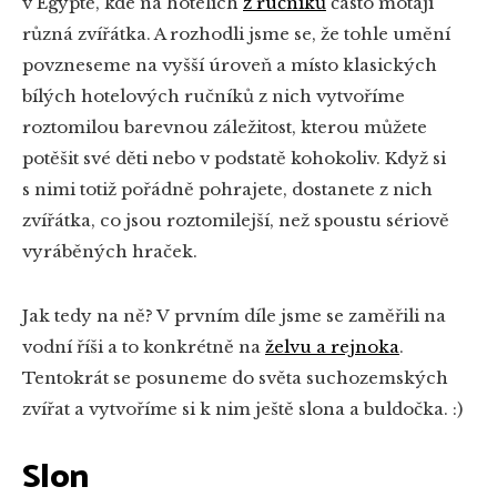
v Egyptě, kde na hotelích
z ručníků
často motají
různá zvířátka. A rozhodli jsme se, že tohle umění
povzneseme na vyšší úroveň a místo klasických
bílých hotelových ručníků z nich vytvoříme
roztomilou barevnou záležitost, kterou můžete
potěšit své děti nebo v podstatě kohokoliv. Když si
s nimi totiž pořádně pohrajete, dostanete z nich
zvířátka, co jsou roztomilejší, než spoustu sériově
vyráběných hraček.
Jak tedy na ně? V prvním díle jsme se zaměřili na
vodní říši a to konkrétně na
želvu a rejnoka
.
Tentokrát se posuneme do světa suchozemských
zvířat a vytvoříme si k nim ještě slona a buldočka. :)
Slon