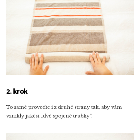
2. krok
To samé proveďte i z druhé strany tak, aby vám
vznikly jakési „dvě spojené trubky“.