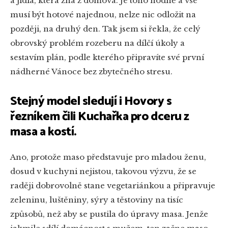
a jídla, která zná z domova. Je toho hodně a vše
musí být hotové najednou, nelze nic odložit na
později, na druhý den. Tak jsem si řekla, že celý
obrovský problém rozeberu na dílčí úkoly a
sestavím plán, podle kterého připravíte své první
nádherné Vánoce bez zbytečného stresu.
Stejný model sledují i Hovory s
řezníkem čili Kuchařka pro dceru z
masa a kostí.
Ano, protože maso představuje pro mladou ženu,
dosud v kuchyni nejistou, takovou výzvu, že se
raději dobrovolně stane vegetariánkou a připravuje
zeleninu, luštěniny, sýry a těstoviny na tisíc
způsobů, než aby se pustila do úpravy masa. Jenže