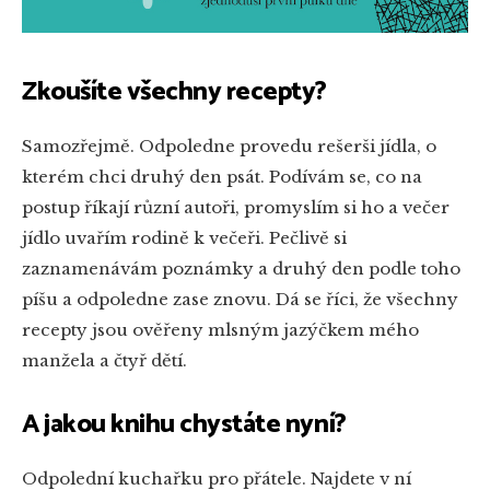
Zkoušíte všechny recepty?
Samozřejmě. Odpoledne provedu rešerši jídla, o
kterém chci druhý den psát. Podívám se, co na
postup říkají různí autoři, promyslím si ho a večer
jídlo uvařím rodině k večeři. Pečlivě si
zaznamenávám poznámky a druhý den podle toho
píšu a odpoledne zase znovu. Dá se říci, že všechny
recepty jsou ověřeny mlsným jazýčkem mého
manžela a čtyř dětí.
A jakou knihu chystáte nyní?
Odpolední kuchařku pro přátele. Najdete v ní