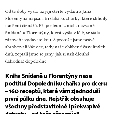
Od té doby vyšlo už její čtvrté vydání a Jana
Florentýna napsala tři další kuchařky, které sklidily
nadšení čtenářů. Při poslední z nich, nazvané
Snídaně u Florentýny, která vyšla v létě, se stala
zároveň i vydavatelkou. A protože jsme právě
absolvovali Vánoce, tedy naše oblíbené časy líných
dnů, zeptali jsme se Jany, jak si užít dlouhá
(lahodná) dopoledne.
Kniha Snídaně u Florentýny nese
podtitul Dopolední kuchařka pro dceru
– 160 receptů, které vám zjednoduší
první půlku dne. Rejstřík obsahuje
všechny představitelné i překvapivé