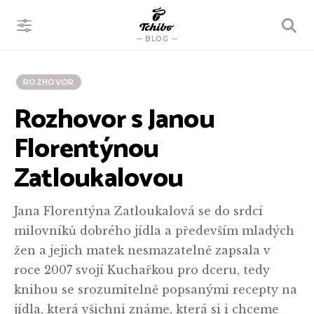
VYHLEDÁVÁNÍ
BLOG
ROZHOVOR
Rozhovor s Janou
Florentýnou
Zatloukalovou
Jana Florentýna Zatloukalová se do srdcí
milovníků dobrého jídla a především mladých
žen a jejich matek nesmazatelně zapsala v
roce 2007 svojí Kuchařkou pro dceru, tedy
knihou se srozumitelně popsanými recepty na
jídla, která všichni známe, která si i chceme