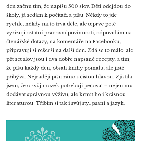
den začnu tím, že napíšu 500 slov. Děti odejdou do
školy, já sedám k počítači a píšu. Někdy to jde
rychle, někdy mi to trvá déle, ale teprve poté
vyřizuji ostatní pracovní povinnosti, odpovídám na
čtenářské dotazy, na komentáře na Facebooku,
připravuji si rešerši na další den. Zdá se to málo, ale
pět set slov jsou i dva dobře napsané recepty, a tím,
že píšu každý den, obsah knihy pomalu, ale jistě
přibývá. Nejraději píšu ráno s čistou hlavou. Zjistila
jsem, že o svůj mozek potřebuji pečovat – nejen mu
dodávat správnou výživu, ale krmit ho i krásnou
literaturou. Tříbím si tak i svůj styl psaní a jazyk.