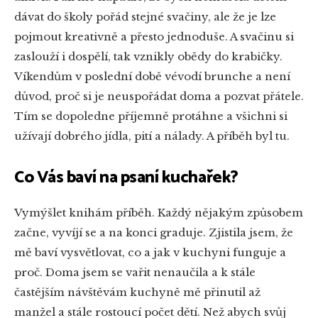
dávat do školy pořád stejné svačiny, ale že je lze
pojmout kreativně a přesto jednoduše. A svačinu si
zaslouží i dospělí, tak vznikly obědy do krabičky.
Víkendům v poslední době vévodí brunche a není
důvod, proč si je neuspořádat doma a pozvat přátele.
Tím se dopoledne příjemně protáhne a všichni si
užívají dobrého jídla, pití a nálady. A příběh byl tu.
Co Vás baví na psaní kuchařek?
Vymýšlet knihám příběh. Každý nějakým způsobem
začne, vyvíjí se a na konci graduje. Zjistila jsem, že
mě baví vysvětlovat, co a jak v kuchyni funguje a
proč. Doma jsem se vařit nenaučila a k stále
častějším návštěvám kuchyně mě přinutil až
manžel a stále rostoucí počet dětí. Než abych svůj