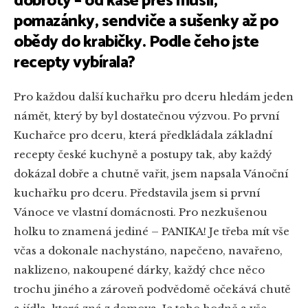
dobroty – od kaše přes müsli,
pomazánky, sendviče a sušenky až po
obědy do krabičky. Podle čeho jste
recepty vybírala?
Pro každou další kuchařku pro dceru hledám jeden
námět, který by byl dostatečnou výzvou. Po první
Kuchařce pro dceru, která předkládala základní
recepty české kuchyně a postupy tak, aby každý
dokázal dobře a chutně vařit, jsem napsala Vánoční
kuchařku pro dceru. Představila jsem si první
Vánoce ve vlastní domácnosti. Pro nezkušenou
holku to znamená jediné – PANIKA! Je třeba mít vše
včas a dokonale nachystáno, napečeno, navařeno,
naklizeno, nakoupené dárky, každý chce něco
trochu jiného a zároveň podvědomě očekává chutě