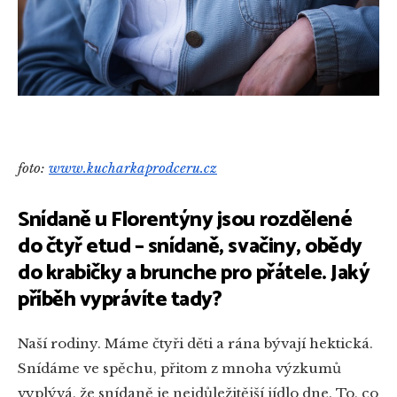
foto:
www.kucharkaprodceru.cz
Snídaně u Florentýny jsou rozdělené
do čtyř etud – snídaně, svačiny, obědy
do krabičky a brunche pro přátele. Jaký
příběh vyprávíte tady?
Naší rodiny. Máme čtyři děti a rána bývají hektická.
Snídáme ve spěchu, přitom z mnoha výzkumů
vyplývá, že snídaně je nejdůležitější jídlo dne. To, co