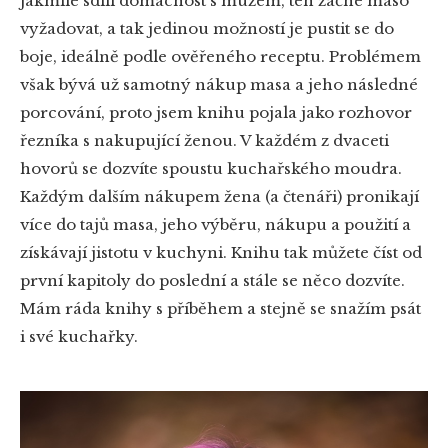
jakmile sdílí domácnost s mužem, ten začne maso
vyžadovat, a tak jedinou možností je pustit se do
boje, ideálně podle ověřeného receptu. Problémem
však bývá už samotný nákup masa a jeho následné
porcování, proto jsem knihu pojala jako rozhovor
řezníka s nakupující ženou. V každém z dvaceti
hovorů se dozvíte spoustu kuchařského moudra.
Každým dalším nákupem žena (a čtenáři) pronikají
více do tajů masa, jeho výběru, nákupu a použití a
získávají jistotu v kuchyni. Knihu tak můžete číst od
první kapitoly do poslední a stále se něco dozvíte.
Mám ráda knihy s příběhem a stejně se snažím psát
i své kuchařky.