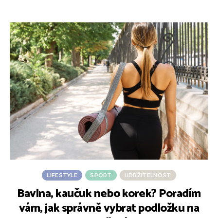
LIFESTYLE
SPORT
UDRŽITELNOST
Bavlna, kaučuk nebo korek? Poradím
3
vám, jak správně vybrat podložku na