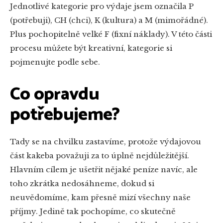
Jednotlivé kategorie pro výdaje jsem označila P
(potřebuji), CH (chci), K (kultura) a M (mimořádné).
Plus pochopitelně velké F (fixní náklady). V této části
procesu můžete být kreativní, kategorie si
pojmenujte podle sebe.
Co opravdu
potřebujeme?
Tady se na chvilku zastavíme, protože výdajovou
část kakeba považuji za to úplně nejdůležitější.
Hlavním cílem je ušetřit nějaké peníze navíc, ale
toho zkrátka nedosáhneme, dokud si
neuvědomíme, kam přesně mizí všechny naše
příjmy. Jedině tak pochopíme, co skutečně