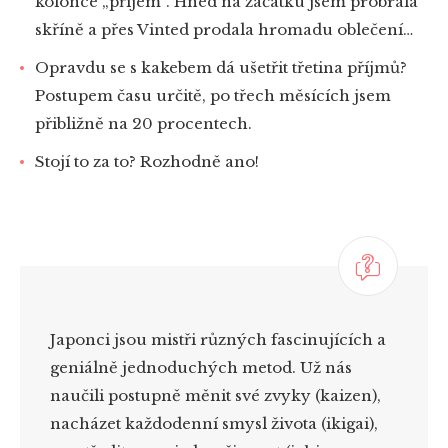
kolonce „příjem“. Hned na začátku jsem probrala
skříně a přes Vinted prodala hromadu oblečení…
Opravdu se s kakebem dá ušetřit třetina příjmů?
Postupem času určitě, po třech měsících jsem
přibližně na 20 procentech.
Stojí to za to? Rozhodně ano!
Japonci jsou mistři různých fascinujících a
geniálně jednoduchých metod. Už nás
naučili postupně měnit své zvyky (
kaizen
),
nacházet každodenní smysl života (
ikigai
),