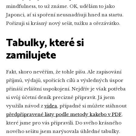
mindfulness, to už známe. OK, udělám to jako
Japonci, ať si spoření neusnadňuji hned na startu.
Pořizuji si krásný nový sešit, tužku a ořezávátko.
Tabulky, které si
zamilujete
Fakt, skoro nevěřím, že tohle píšu. Ale zapisování
příjmů, výdajů, spořicích cílů a výsledných úspor
přináší zvláštní uspokojení. Nejdřív je však potřeba
si svůj účetní deník precizně připravit. Já jsem
využila návod z
videa
, případně si můžete stáhnout
předpřipravené listy podle metody kakebo v PDF
,
které jsme pro vás připravili. Do svého krásného
nového sešitu jsem narýsovala úhledné tabulky.