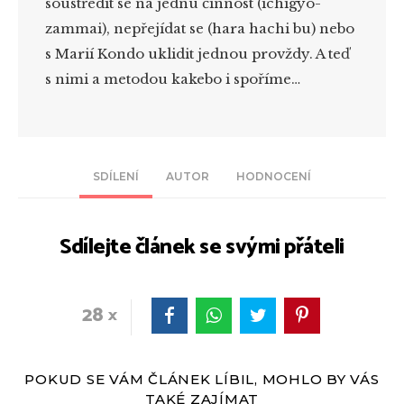
soustředit se na jednu činnost (
ichigyo-
zammai
), nepřejídat se (
hara hachi bu
) nebo
s
Marií Kondo
uklidit jednou provždy. A teď
s nimi a metodou
kakebo
i spoříme…
SDÍLENÍ
AUTOR
HODNOCENÍ
Sdílejte článek se svými přáteli
28
POKUD SE VÁM ČLÁNEK LÍBIL, MOHLO BY VÁS
TAKÉ ZAJÍMAT