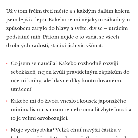
Už v tom frčím třetí měsíc a s každým dalším kolem
jsem lepší a lepší. Kakebo se mi nějakým záhadným
způsobem zarylo do hlavy a světe, div se – utrácím
podstatně míň. Přitom nejde o to vzdát se všech
drobných radostí, stačí si jich víc všímat.
Co jsem se naučila? Kakebo rozhodně rozvíjí
sebekázeň, nejen kvůli pravidelným zápiskům do
účetní knihy, ale hlavně díky kontrolovanému
utrácení.
Kakebo mi do života vneslo i kousek japonského
minimalismu, snažím se nehromadit zbytečnosti a
to je velmi osvobozující.
Moje vychytávka? Velká chuť navýšit částku v