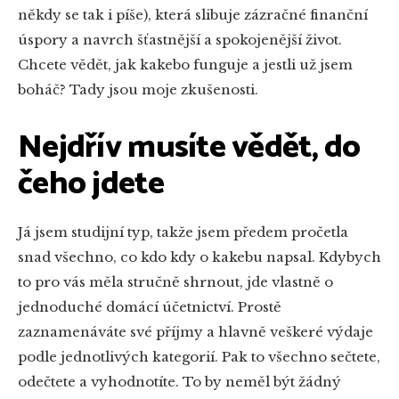
někdy se tak i píše), která slibuje zázračné finanční
úspory a navrch šťastnější a spokojenější život.
Chcete vědět, jak kakebo funguje a jestli už jsem
boháč? Tady jsou moje zkušenosti.
Nejdřív musíte vědět, do
čeho jdete
Já jsem studijní typ, takže jsem předem pročetla
snad všechno, co kdo kdy o kakebu napsal. Kdybych
to pro vás měla stručně shrnout, jde vlastně o
jednoduché domácí účetnictví. Prostě
zaznamenáváte své příjmy a hlavně veškeré výdaje
podle jednotlivých kategorií. Pak to všechno sečtete,
odečtete a vyhodnotíte. To by neměl být žádný