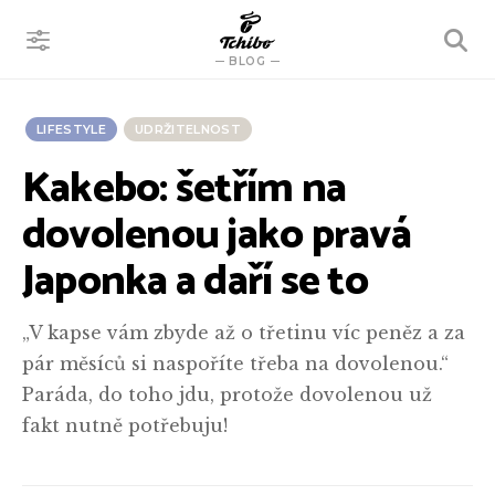
VYHLEDÁVÁNÍ
BLOG
LIFESTYLE
UDRŽITELNOST
Kakebo: šetřím na
dovolenou jako pravá
Japonka a daří se to
„V kapse vám zbyde až o třetinu víc peněz a za
pár měsíců si naspoříte třeba na dovolenou.“
Paráda, do toho jdu, protože dovolenou už
fakt nutně potřebuju!